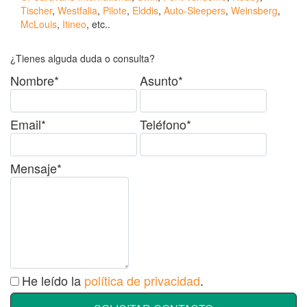
Tischer
,
Westfalia
,
Pilote
,
Elddis
,
Auto-Sleepers
,
Weinsberg
,
McLouis
,
Itineo
, etc..
¿Tienes alguda duda o consulta?
Nombre*
Asunto*
Email*
Teléfono*
Mensaje*
He leído la
política de privacidad
.