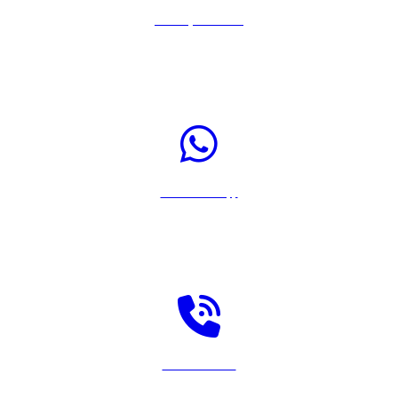
Llamar por Teléfono
Pulsa sobre el icono para llamar a Rastreador-Seguros al 917567108
Enviar WhatsApp
Pulsa sobre el icono para enviar un WhatsApp a Rastreador-Seguros
Solicitar llamada