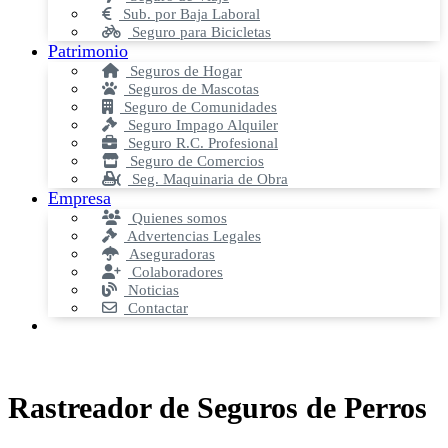
Sub. por Baja Laboral
Seguro para Bicicletas
Patrimonio
Seguros de Hogar
Seguros de Mascotas
Seguro de Comunidades
Seguro Impago Alquiler
Seguro R.C. Profesional
Seguro de Comercios
Seg. Maquinaria de Obra
Empresa
Quienes somos
Advertencias Legales
Aseguradoras
Colaboradores
Noticias
Contactar
Rastreador de Seguros de Perros