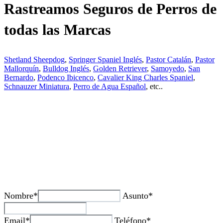
Rastreamos Seguros de Perros de
todas las Marcas
Shetland Sheepdog
,
Springer Spaniel Inglés
,
Pastor Catalán
,
Pastor
Mallorquín
,
Bulldog Inglés
,
Golden Retriever
,
Samoyedo
,
San
Bernardo
,
Podenco Ibicenco
,
Cavalier King Charles Spaniel
,
Schnauzer Miniatura
,
Perro de Agua Español
, etc..
¿Tienes alguda duda o consulta?
Nombre*
Asunto*
Email*
Teléfono*