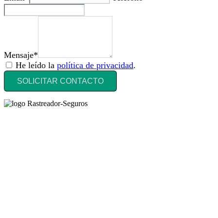
Mensaje*
He leído la
política de privacidad
.
SOLICITAR CONTACTO
Rastreador Seguros - Grupo Seguros Generales®
, es una marca
comercial registrada en la
Oficina Española de Patentes y Marcas
(
N0465668
) del
Grupo Seguros Generales
, uno de los principales
grupos de rastreo de seguros en España,
online desde 2008
.
RASTREADOR SEGUROS - GRUPO SEGUROS
GENERALES
HORARIO:
Lunes a viernes: 9:00 / 21:00
Sábados: 10:00 / 14:00