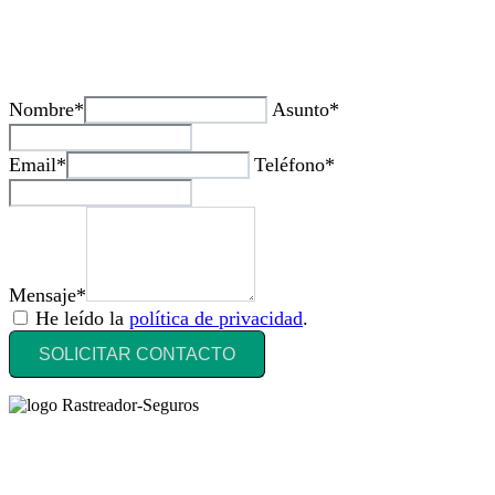
¿Tienes alguda duda o consulta?
Nombre*
Asunto*
Email*
Teléfono*
Mensaje*
He leído la
política de privacidad
.
SOLICITAR CONTACTO
Rastreador Seguros - Grupo Seguros Generales®
, es una marca
comercial registrada en la
Oficina Española de Patentes y Marcas
(
N0465668
) del
Grupo Seguros Generales
, uno de los principales