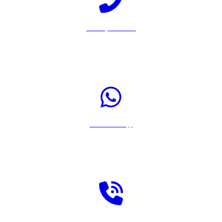
Llamar por Teléfono
Pulsa sobre el icono para llamar a Rastreador-Seguros al 917567108
Enviar WhatsApp
Pulsa sobre el icono para enviar un WhatsApp a Rastreador-Seguros
Solicitar llamada