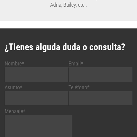
Adria
,
Bailey
, etc..
¿Tienes alguda duda o consulta?
Nombre*
Email*
Asunto*
Teléfono*
Mensaje*