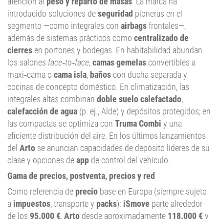
atención al
peso y reparto de masas
. La marca ha
introducido soluciones de
seguridad
pioneras en el
segmento —como integrales con
airbags
frontales—,
además de sistemas prácticos como
centralizado de
cierres
en portones y bodegas. En habitabilidad abundan
los salones
face‑to‑face
,
camas gemelas
convertibles a
maxi‑cama o
cama isla
,
baños
con ducha separada y
cocinas de concepto doméstico. En climatización, las
integrales altas combinan
doble suelo calefactado
,
calefacción de agua
(p. ej., Alde) y depósitos protegidos; en
las compactas se optimiza con
Truma Combi
y una
eficiente distribución del aire. En los últimos lanzamientos
del
Arto
se anuncian capacidades de depósito líderes de su
clase y opciones de
app
de control del vehículo.
Gama de precios, postventa, precios y red
Como referencia de
precio
base en Europa (siempre sujeto
a
impuestos
, transporte y
packs
):
iSmove
parte alrededor
de los
95.000 €
,
Arto
desde aproximadamente
118.000 €
y