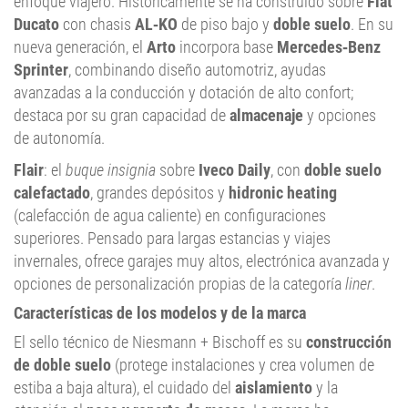
enfoque viajero. Históricamente se ha construido sobre
Fiat
Ducato
con chasis
AL‑KO
de piso bajo y
doble suelo
. En su
nueva generación, el
Arto
incorpora base
Mercedes‑Benz
Sprinter
, combinando diseño automotriz, ayudas
avanzadas a la conducción y dotación de alto confort;
destaca por su gran capacidad de
almacenaje
y opciones
de autonomía.
Flair
: el
buque insignia
sobre
Iveco Daily
, con
doble suelo
calefactado
, grandes depósitos y
hidronic heating
(calefacción de agua caliente) en configuraciones
superiores. Pensado para largas estancias y viajes
invernales, ofrece garajes muy altos, electrónica avanzada y
opciones de personalización propias de la categoría
liner
.
Características de los modelos y de la marca
El sello técnico de Niesmann + Bischoff es su
construcción
de doble suelo
(protege instalaciones y crea volumen de
estiba a baja altura), el cuidado del
aislamiento
y la