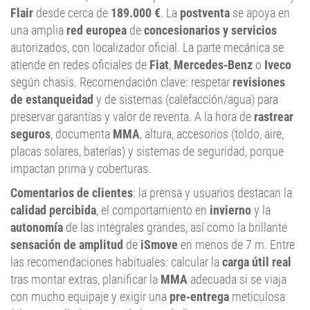
Flair
desde cerca de
189.000 €
. La
postventa
se apoya en
una amplia
red europea
de
concesionarios y servicios
autorizados, con localizador oficial. La parte mecánica se
atiende en redes oficiales de
Fiat
,
Mercedes‑Benz
o
Iveco
según chasis. Recomendación clave: respetar
revisiones
de estanqueidad
y de sistemas (calefacción/agua) para
preservar garantías y valor de reventa. A la hora de
rastrear
seguros
, documenta
MMA
, altura, accesorios (toldo, aire,
placas solares, baterías) y sistemas de seguridad, porque
impactan prima y coberturas.
Comentarios de clientes
: la prensa y usuarios destacan la
calidad percibida
, el comportamiento en
invierno
y la
autonomía
de las integrales grandes, así como la brillante
sensación de amplitud
de
iSmove
en menos de 7 m. Entre
las recomendaciones habituales: calcular la
carga útil real
tras montar extras, planificar la
MMA
adecuada si se viaja
con mucho equipaje y exigir una
pre‑entrega
meticulosa