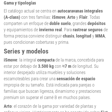
Gama y tipologías
El catálogo actual se centra en
autocaravanas integrales
(A‑class)
con tres familias:
iSmove
,
Arto
y
Flair
. Todas
comparten un enfoque de
doble suelo
, grandes
depósitos
y equipamientos de
invierno real
. Para
rastrear seguros
de
forma precisa conviene distinguir
chasis
,
longitud
y
MMA
,
pues condicionan coberturas y prima.
Series y modelos
iSmove
: la integral
compacta
de la marca, concebida para
estar por debajo de
3.500 kg
con
≈7 m
de longitud. Su
interior despejado utiliza muebles y soluciones
escamoteables para crear una
sensación de espacio
impropia de su tamaño. Está indicada para parejas o
familias que buscan ligereza, dinamismo y prestaciones
premium
sin superar el carné B en muchos países.
Arto
: el corazón de la gama por variedad de plantas y