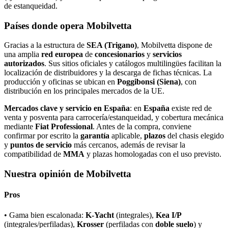
de estanqueidad.
Países donde opera Mobilvetta
Gracias a la estructura de
SEA (Trigano)
, Mobilvetta dispone de
una amplia
red europea
de
concesionarios
y
servicios
autorizados
. Sus sitios oficiales y catálogos multilingües facilitan la
localización de distribuidores y la descarga de fichas técnicas. La
producción y oficinas se ubican en
Poggibonsi (Siena)
, con
distribución en los principales mercados de la UE.
Mercados clave y servicio en España
: en
España
existe red de
venta y posventa para carrocería/estanqueidad, y cobertura mecánica
mediante
Fiat Professional
. Antes de la compra, conviene
confirmar por escrito la
garantía
aplicable,
plazos
del chasis elegido
y
puntos de servicio
más cercanos, además de revisar la
compatibilidad de
MMA
y plazas homologadas con el uso previsto.
Nuestra opinión de Mobilvetta
Pros
• Gama bien escalonada:
K‑Yacht
(integrales),
Kea I/P
(integrales/perfiladas),
Krosser
(perfiladas con
doble suelo
) y