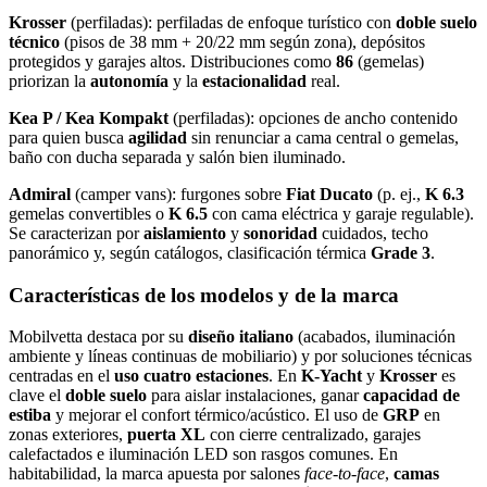
Krosser
(perfiladas): perfiladas de enfoque turístico con
doble suelo
técnico
(pisos de 38 mm + 20/22 mm según zona), depósitos
protegidos y garajes altos. Distribuciones como
86
(gemelas)
priorizan la
autonomía
y la
estacionalidad
real.
Kea P / Kea Kompakt
(perfiladas): opciones de ancho contenido
para quien busca
agilidad
sin renunciar a cama central o gemelas,
baño con ducha separada y salón bien iluminado.
Admiral
(camper vans): furgones sobre
Fiat Ducato
(p. ej.,
K 6.3
gemelas convertibles o
K 6.5
con cama eléctrica y garaje regulable).
Se caracterizan por
aislamiento
y
sonoridad
cuidados, techo
panorámico y, según catálogos, clasificación térmica
Grade 3
.
Características de los modelos y de la marca
Mobilvetta destaca por su
diseño italiano
(acabados, iluminación
ambiente y líneas continuas de mobiliario) y por soluciones técnicas
centradas en el
uso cuatro estaciones
. En
K‑Yacht
y
Krosser
es
clave el
doble suelo
para aislar instalaciones, ganar
capacidad de
estiba
y mejorar el confort térmico/acústico. El uso de
GRP
en
zonas exteriores,
puerta XL
con cierre centralizado, garajes
calefactados e iluminación LED son rasgos comunes. En
habitabilidad, la marca apuesta por salones
face‑to‑face
,
camas