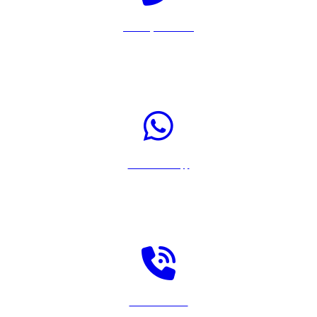
Llamar por Teléfono
Pulsa sobre el icono para llamar a Rastreador-Seguros al 917567108
Enviar WhatsApp
Pulsa sobre el icono para enviar un WhatsApp a Rastreador-Seguros
Solicitar llamada