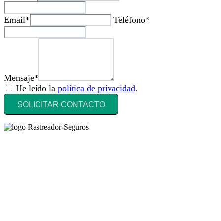
Email*
Teléfono*
Mensaje*
He leído la
política de privacidad
.
SOLICITAR CONTACTO
Rastreador Seguros - Grupo Seguros Generales®
, es una marca
comercial registrada en la
Oficina Española de Patentes y Marcas
(
N0465668
) del
Grupo Seguros Generales
, uno de los principales
grupos de rastreo de seguros en España,
online desde 2008
.
RASTREADOR SEGUROS - GRUPO SEGUROS
GENERALES