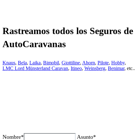
Rastreamos todos los Seguros de
AutoCaravanas
Knaus
,
Bela
,
Laika
,
Bimobil
,
Giottiline
,
Ahorn
,
Pilote
,
Hobby
,
LMC Lord Münsterland Caravan
,
Itineo
,
Weinsberg
,
Benimar
, etc..
¿Tienes alguda duda o consulta?
Nombre*
Asunto*