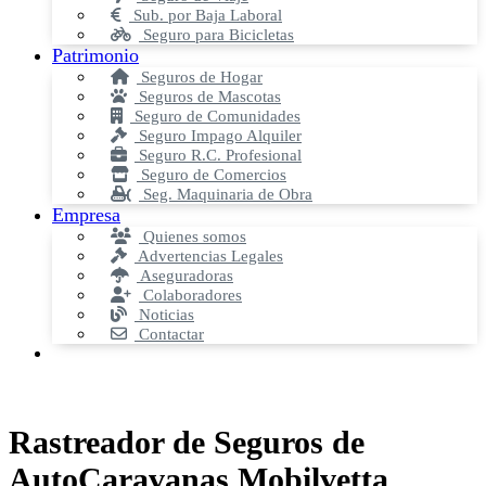
Sub. por Baja Laboral
Seguro para Bicicletas
Patrimonio
Seguros de Hogar
Seguros de Mascotas
Seguro de Comunidades
Seguro Impago Alquiler
Seguro R.C. Profesional
Seguro de Comercios
Seg. Maquinaria de Obra
Empresa
Quienes somos
Advertencias Legales
Aseguradoras
Colaboradores
Noticias
Contactar
Rastreador de Seguros de
AutoCaravanas Mobilvetta