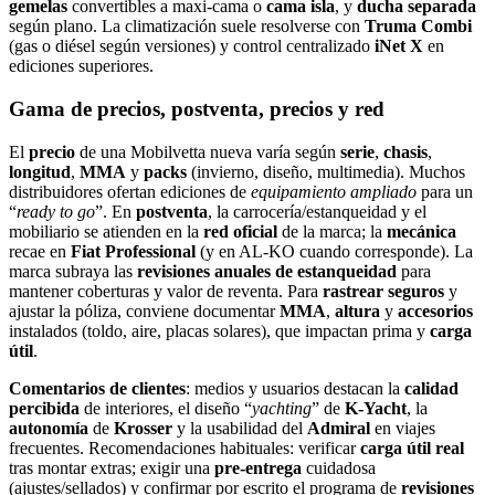
gemelas
convertibles a maxi‑cama o
cama isla
, y
ducha separada
según plano. La climatización suele resolverse con
Truma Combi
(gas o diésel según versiones) y control centralizado
iNet X
en
ediciones superiores.
Gama de precios, postventa, precios y red
El
precio
de una Mobilvetta nueva varía según
serie
,
chasis
,
longitud
,
MMA
y
packs
(invierno, diseño, multimedia). Muchos
distribuidores ofertan ediciones de
equipamiento ampliado
para un
“
ready to go
”. En
postventa
, la carrocería/estanqueidad y el
mobiliario se atienden en la
red oficial
de la marca; la
mecánica
recae en
Fiat Professional
(y en AL‑KO cuando corresponde). La
marca subraya las
revisiones anuales de estanqueidad
para
mantener coberturas y valor de reventa. Para
rastrear seguros
y
ajustar la póliza, conviene documentar
MMA
,
altura
y
accesorios
instalados (toldo, aire, placas solares), que impactan prima y
carga
útil
.
Comentarios de clientes
: medios y usuarios destacan la
calidad
percibida
de interiores, el diseño “
yachting
” de
K‑Yacht
, la
autonomía
de
Krosser
y la usabilidad del
Admiral
en viajes
frecuentes. Recomendaciones habituales: verificar
carga útil real
tras montar extras; exigir una
pre‑entrega
cuidadosa
(ajustes/sellados) y confirmar por escrito el programa de
revisiones