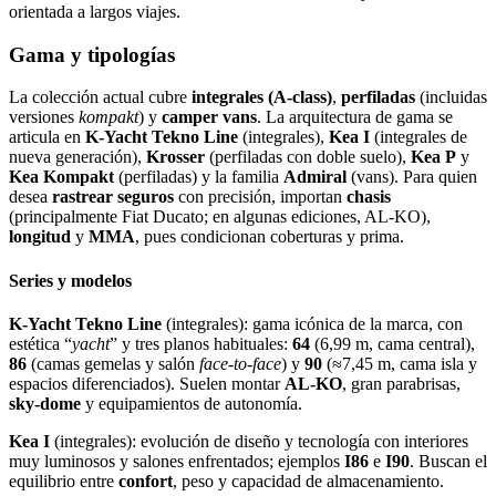
orientada a largos viajes.
Gama y tipologías
La colección actual cubre
integrales (A‑class)
,
perfiladas
(incluidas
versiones
kompakt
) y
camper vans
. La arquitectura de gama se
articula en
K‑Yacht Tekno Line
(integrales),
Kea I
(integrales de
nueva generación),
Krosser
(perfiladas con doble suelo),
Kea P
y
Kea Kompakt
(perfiladas) y la familia
Admiral
(vans). Para quien
desea
rastrear seguros
con precisión, importan
chasis
(principalmente Fiat Ducato; en algunas ediciones, AL‑KO),
longitud
y
MMA
, pues condicionan coberturas y prima.
Series y modelos
K‑Yacht Tekno Line
(integrales): gama icónica de la marca, con
estética “
yacht
” y tres planos habituales:
64
(6,99 m, cama central),
86
(camas gemelas y salón
face‑to‑face
) y
90
(≈7,45 m, cama isla y
espacios diferenciados). Suelen montar
AL‑KO
, gran parabrisas,
sky‑dome
y equipamientos de autonomía.
Kea I
(integrales): evolución de diseño y tecnología con interiores
muy luminosos y salones enfrentados; ejemplos
I86
e
I90
. Buscan el
equilibrio entre
confort
, peso y capacidad de almacenamiento.