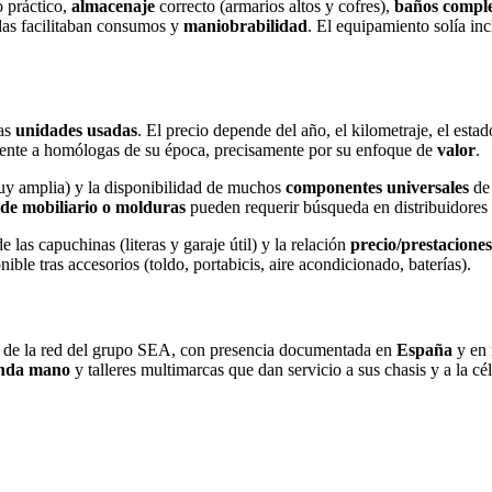
o práctico,
almacenaje
correcto (armarios altos y cofres),
baños comple
adas facilitaban consumos y
maniobrabilidad
. El equipamiento solía in
las
unidades usadas
. El precio depende del año, el kilometraje, el estado
rente a homólogas de su época, precisamente por su enfoque de
valor
.
muy amplia) y la disponibilidad de muchos
componentes universales
de 
s de mobiliario o molduras
pueden requerir búsqueda en distribuidores 
e las capuchinas (literas y garaje útil) y la relación
precio/prestaciones
ible tras accesorios (toldo, portabicis, aire acondicionado, baterías).
s de la red del grupo SEA, con presencia documentada en
España
y en
gunda mano
y talleres multimarcas que dan servicio a sus chasis y a la cél