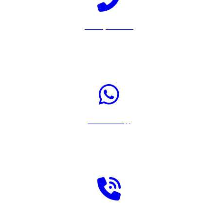
Llamar por Teléfono
Pulsa sobre el icono para llamar a Rastreador-Seguros al 917567108
Enviar WhatsApp
Pulsa sobre el icono para enviar un WhatsApp a Rastreador-Seguros
Solicitar llamada