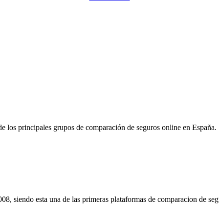
Pulsa para solicitar la llamada de un comercial de Rastreador-Seguros
e los principales grupos de comparación de seguros online en España.
08, siendo esta una de las primeras plataformas de comparacion de seg