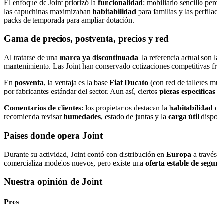
El enfoque de Joint priorizó la
funcionalidad
: mobiliario sencillo per
las capuchinas maximizaban
habitabilidad
para familias y las perfil
packs de temporada para ampliar dotación.
Gama de precios, postventa, precios y red
Al tratarse de una
marca ya discontinuada
, la referencia actual son 
mantenimiento. Las Joint han conservado cotizaciones competitivas f
En
posventa
, la ventaja es la base
Fiat Ducato
(con red de talleres 
por fabricantes estándar del sector. Aun así, ciertos
piezas específica
Comentarios de clientes
: los propietarios destacan la
habitabilidad
d
recomienda revisar
humedades
, estado de juntas y la
carga útil
dispon
Países donde opera Joint
Durante su actividad, Joint contó con distribución en
Europa
a travé
comercializa modelos nuevos, pero existe una
oferta estable de se
Nuestra opinión de Joint
Pros