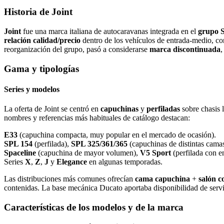
Historia de Joint
Joint
fue una marca italiana de autocaravanas integrada en el
grupo 
relación calidad/precio
dentro de los vehículos de entrada‑medio, con
reorganización del grupo, pasó a considerarse
marca discontinuada
,
Gama y tipologías
Series y modelos
La oferta de Joint se centró en
capuchinas
y
perfiladas
sobre chasis 
nombres y referencias más habituales de catálogo destacan:
E33
(capuchina compacta, muy popular en el mercado de ocasión).
SPL 154
(perfilada),
SPL 325/361/365
(capuchinas de distintas camas
Spaceline
(capuchina de mayor volumen),
V5 Sport
(perfilada con e
Series
X
,
Z
,
J
y
Elegance
en algunas temporadas.
Las distribuciones más comunes ofrecían
cama capuchina
+
salón c
contenidas. La base mecánica Ducato aportaba disponibilidad de servi
Características de los modelos y de la marca