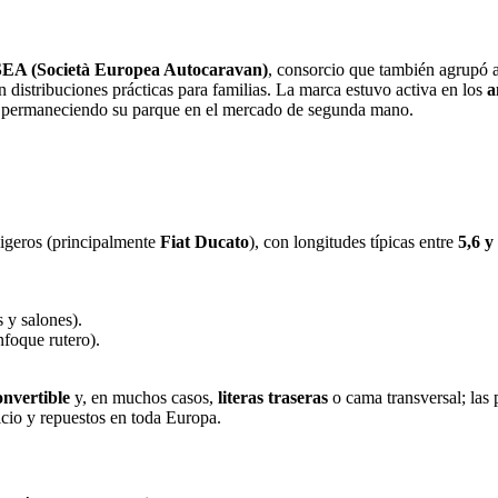
SEA (Società Europea Autocaravan)
, consorcio que también agrupó 
 distribuciones prácticas para familias. La marca estuvo activa en los
a
 permaneciendo su parque en el mercado de segunda mano.
ligeros (principalmente
Fiat Ducato
), con longitudes típicas entre
5,6 y
 y salones).
nfoque rutero).
onvertible
y, en muchos casos,
literas traseras
o cama transversal; las 
cio y repuestos en toda Europa.