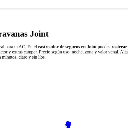
ravanas Joint
eal para tu AC. En el
rastreador de seguros en Joint
puedes
rastrear
ctor y extras camper. Precio según uso, noche, zona y valor venal. Alta
 minutos, claro y sin líos.
¿Desea ponerse en contacto con Rastreador-Seguros?