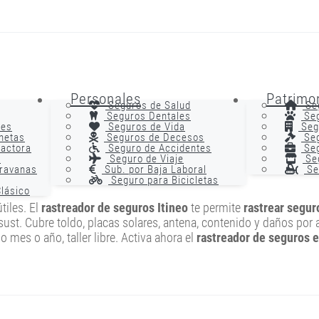
Personales
Patrimo
Seguros de Salud
Se
Seguros Dentales
Seg
nes
Seguros de Vida
Seg
netas
Seguros de Decesos
Seg
ractora
Seguro de Accidentes
Seg
r
Seguro de Viaje
Se
avanas Itineo
ravanas
Sub. por Baja Laboral
Se
Seguro para Bicicletas
lásico
tiles. El
rastreador de seguros Itineo
te permite
rastrear segur
h. sust. Cubre toldo, placas solares, antena, contenido y daños po
 mes o año, taller libre. Activa ahora el
rastreador de seguros e