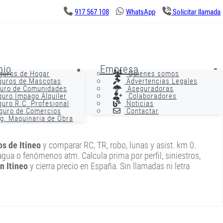
917 567 108
WhatsApp
Solicitar llamada
nio
Empresa
guros de Hogar
Quienes somos
uros de Mascotas
Advertencias Legales
uro de Comunidades
Aseguradoras
uro Impago Alquiler
Colaboradores
uro R.C. Profesional
Noticias
guro de Comercios
Contactar
g. Maquinaria de Obra
os de Itineo
y comparar RC, TR, robo, lunas y asist. km 0.
r agua o fenómenos atm. Calcula prima por perfil, siniestros,
n Itineo
y cierra precio en España. Sin llamadas ni letra