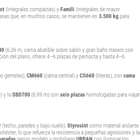
ct
(integrales compactas) y
Famili
(integrales de mayor
masas que, en muchos casos, se mantienen en
3.500 kg
para
40
(6,36 m, cama abatible sobre salón y gran baño trasero con
nción del plano, ofrece 4–6 plazas de pernocta y hasta 4–6
s gemelas),
CM660
(cama central) y
CS660
(literas), con
cama
) y la
SBD700
(6,99 m) con
seis plazas
homologadas para viajar
r
(techo, paredes y bajo‑suelo),
Styrosint
como material aislante
liéster, lo que refuerza la resistencia a pequeñas agresiones y la
paradas
según modelo y mobiliario
URBAN
con iluminación