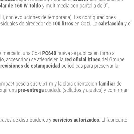
olar de 160 W
,
toldo
y multimedia con pantalla de 9”.
li, con evoluciones de temporada). Las configuraciones
esiduales de alrededor de
100 litros
en Cozi. La
calefacción
y el
de mercado, una Cozi
PC640
nueva se publica en torno a
rio, accesorios) se atiende en la
red oficial Itineo
del Groupe
a
revisiones de estanqueidad
periódicas para preservar la
Compact pese a sus 6,61 m y la clara orientación
familiar
de
xigir una
pre‑entrega
cuidada (sellados y ajustes) y confirmar
 través de distribuidores y
servicios autorizados
. El fabricante