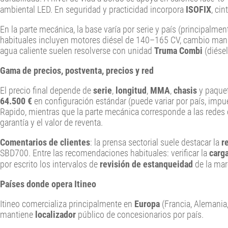
ambiental LED. En seguridad y practicidad incorpora
ISOFIX
, ci
En la parte mecánica, la base varía por serie y país (principalme
habituales incluyen motores diésel de 140–165 CV, cambio man
agua caliente suelen resolverse con unidad
Truma Combi
(diésel
Gama de precios, postventa, precios y red
El precio final depende de
serie
,
longitud
,
MMA
,
chasis
y paquet
64.500 €
en configuración estándar (puede variar por país, impu
Rapido, mientras que la parte mecánica corresponde a las redes
garantía y el valor de reventa.
Comentarios de clientes
: la prensa sectorial suele destacar la
r
SBD700. Entre las recomendaciones habituales: verificar la
carga
por escrito los intervalos de
revisión de estanqueidad
de la mar
Países donde opera Itineo
Itineo comercializa principalmente en
Europa
(Francia, Alemania,
mantiene
localizador
público de concesionarios por país.