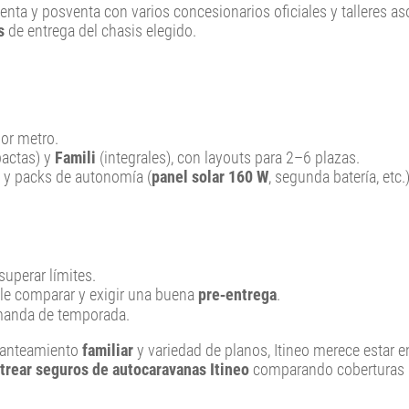
venta y posventa con varios concesionarios oficiales y talleres a
s
de entrega del chasis elegido.
or metro.
pactas) y
Famili
(integrales), con layouts para 2–6 plazas.
) y packs de autonomía (
panel solar 160 W
, segunda batería, etc.)
superar límites.
e comparar y exigir una buena
pre‑entrega
.
emanda de temporada.
planteamiento
familiar
y variedad de planos, Itineo merece estar e
strear seguros de autocaravanas Itineo
comparando coberturas 