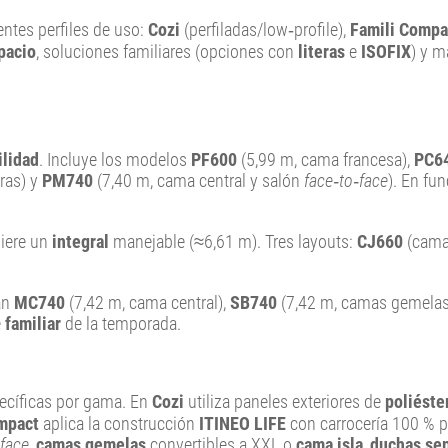
entes perfiles de uso:
Cozi
(perfiladas/low‑profile),
Famili Compa
pacio
, soluciones familiares (opciones con
literas
e
ISOFIX
) y 
ilidad
. Incluye los modelos
PF600
(5,99 m, cama francesa),
PC6
eras) y
PM740
(7,40 m, cama central y salón
face‑to‑face
). En fu
uiere un
integral
manejable (≈6,61 m). Tres layouts:
CJ660
(cama
an
MC740
(7,42 m, cama central),
SB740
(7,42 m, camas gemelas
e
familiar
de la temporada.
pecíficas por gama. En
Cozi
utiliza paneles exteriores de
poliéste
mpact
aplica la construcción
ITINEO LIFE
con carrocería 100 % po
‑face
,
camas gemelas
convertibles a XXL o
cama isla
,
duchas se