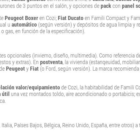
nturones de 3 puntos en el salón, y opciones de
pack
con
panel s
nte
Peugeot Boxer
en Cozi;
Fiat Ducato
en Famili Compact y Fami
ual u
automático
(según versión) y depósitos de agua limpia y r
 o gas, en función de la especificación).
es opcionales (invierno, diseño, multimedia). Como referencia 
estos y extras). En
postventa
, la vivienda (estanqeuidad, mobilia
 de
Peugeot
y
Fiat
(o Ford, según versión). La marca recomiend
elación valor/equipamiento
de Cozi, la habitabilidad de Famili 
 útil
una vez montados toldo, aire acondicionado o portabicis; e
ca.
 Italia, Países Bajos, Bélgica, Reino Unido, España, entre otros) a