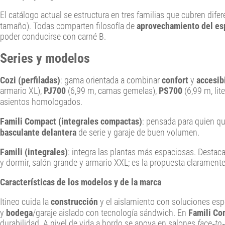
El catálogo actual se estructura en tres familias que cubren difer
tamaño). Todas comparten filosofía de
aprovechamiento del es
poder conducirse con carné B.
Series y modelos
Cozi (perfiladas)
: gama orientada a combinar
confort
y
accesib
armario XL),
PJ700
(6,99 m, camas gemelas),
PS700
(6,99 m, lit
asientos homologados.
Famili Compact (integrales compactas)
: pensada para quien q
basculante delantera
de serie y garaje de buen volumen.
Famili (integrales)
: integra las plantas más espaciosas. Destac
y dormir, salón grande y armario XXL; es la propuesta clarament
Características de los modelos y de la marca
Itineo cuida la
construcción
y el aislamiento con soluciones es
y
bodega
/garaje aislado con tecnología sándwich. En
Famili Co
durabilidad. A nivel de vida a bordo se apoya en salones
face‑to