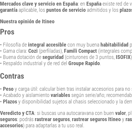
Mercados clave y servicio en España
: en
España
existe red de 
garantía
aplicable, los
puntos de servicio
admitidos y los
plazo
Nuestra opinión de Itineo
Pros
• Filosofía de
integral accesible
con muy buena
habitabilidad
p
• Gama clara:
Cozi
(perfiladas),
Famili Compact
(integrales com
• Buena dotación de
seguridad
(cinturones de 3 puntos,
ISOFIX
• Respaldo industrial y de red del
Groupe Rapido
.
Contras
•
Peso
y carga útil: calcular bien tras instalar accesorios para no 
• Acabado y aislamiento
variables
según serie/año; recomendabl
•
Plazos
y disponibilidad sujetos al chasis seleccionado y la d
Veredicto y CTA
: si buscas una autocaravana con buen
valor
, 
seguros
: podrás
rastrear seguros
,
rastrear seguros Itineo
y
ra
accesorios
) para adaptarlas a tu uso real.