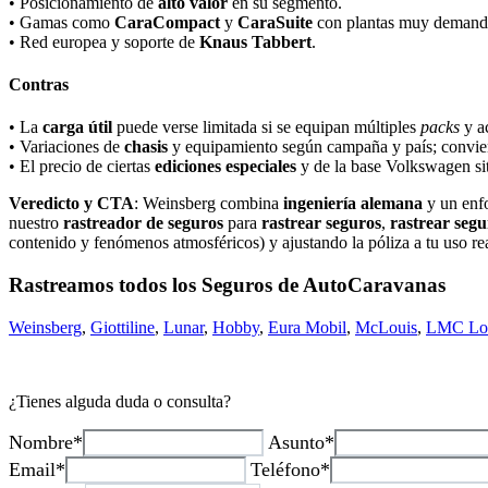
• Posicionamiento de
alto valor
en su segmento.
• Gamas como
CaraCompact
y
CaraSuite
con plantas muy demand
• Red europea y soporte de
Knaus Tabbert
.
Contras
• La
carga útil
puede verse limitada si se equipan múltiples
packs
y a
• Variaciones de
chasis
y equipamiento según campaña y país; convien
• El precio de ciertas
ediciones especiales
y de la base Volkswagen sit
Veredicto y CTA
: Weinsberg combina
ingeniería alemana
y un en
nuestro
rastreador de seguros
para
rastrear seguros
,
rastrear seg
contenido y fenómenos atmosféricos) y ajustando la póliza a tu uso rea
Rastreamos todos los Seguros de AutoCaravanas
Weinsberg
,
Giottiline
,
Lunar
,
Hobby
,
Eura Mobil
,
McLouis
,
LMC Lor
¿Tienes alguda duda o consulta?
Nombre*
Asunto*
Email*
Teléfono*