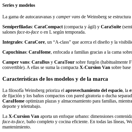
Series y modelos
La gama de autocaravanas y
camper vans
de Weinsberg se estructura e
Semiperfiladas
:
CaraCompact
(compacta y ágil) y
CaraSuite
(semi
salones
face‑to‑face
o en L según temporada.
Integrales
:
CaraCore
, un “A‑class” que acerca el diseño y la visibi
Capuchinas
:
CaraHome
, enfocada a familias gracias a la cama sobre
Camper vans
:
CaraBus
y
CaraTour
sobre furgón (habitualmente Fi
convertible). A ellas se suma la compacta
X‑Cursion Van
sobre base
Características de los modelos y de la marca
La filosofía Weinsberg prioriza el
aprovechamiento del espacio
, la
e
de fijación y los baños compactos con pared giratoria o ducha separa
CaraHome
optimizan plazas y almacenamiento para familias, mientr
deporte y teletrabajo.
La
X‑Cursion Van
aporta un enfoque urbano: dimensiones contenida
face‑to‑face
, baño completo y cocina eficiente. En todas las líneas, W
mantenimiento.