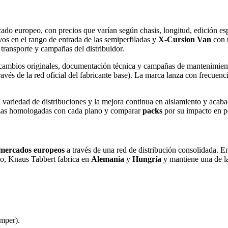
ado europeo, con precios que varían según chasis, longitud, edición esp
os en el rango de entrada de las semiperfiladas y
X‑Cursion Van
con t
ransporte y campañas del distribuidor.
cambios originales, documentación técnica y campañas de mantenimien
ravés de la red oficial del fabricante base). La marca lanza con frecuenc
la variedad de distribuciones y la mejora continua en aislamiento y acab
plazas homologadas con cada plano y comparar
packs
por su impacto en p
 mercados europeos
a través de una red de distribución consolidada. 
upo, Knaus Tabbert fabrica en
Alemania
y
Hungría
y mantiene una de la
amper).