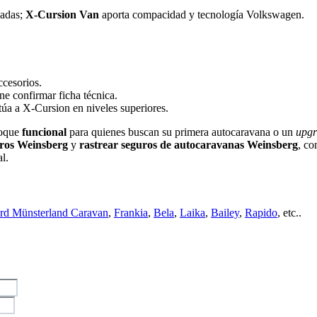
adas;
X‑Cursion Van
aporta compacidad y tecnología Volkswagen.
ccesorios.
e confirmar ficha técnica.
úa a X‑Cursion en niveles superiores.
foque
funcional
para quienes buscan su primera autocaravana o un
upg
uros Weinsberg
y
rastrear seguros de autocaravanas Weinsberg
, co
l.
d Münsterland Caravan
,
Frankia
,
Bela
,
Laika
,
Bailey
,
Rapido
, etc..