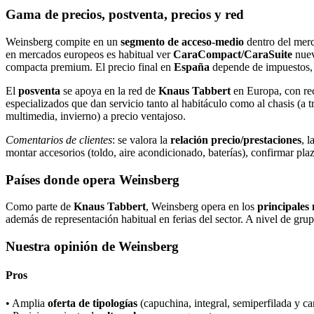
Gama de precios, postventa, precios y red
Weinsberg compite en un
segmento de acceso‑medio
dentro del merc
en mercados europeos es habitual ver
CaraCompact/CaraSuite
nuev
compacta premium. El precio final en
España
depende de impuestos, t
El
posventa
se apoya en la red de
Knaus Tabbert
en Europa, con re
especializados que dan servicio tanto al habitáculo como al chasis (a t
multimedia, invierno) a precio ventajoso.
Comentarios de clientes
: se valora la
relación precio/prestaciones
, 
montar accesorios (toldo, aire acondicionado, baterías), confirmar 
Países donde opera Weinsberg
Como parte de
Knaus Tabbert
, Weinsberg opera en los
principales
además de representación habitual en ferias del sector. A nivel de gr
Nuestra opinión de Weinsberg
Pros
• Amplia
oferta de tipologías
(capuchina, integral, semiperfilada y c