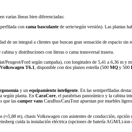
n varias líneas bien diferenciadas:
perfilada con
cama basculante
de serie/según versión). Las plantas ha
lidad de un integral a clientes que buscan gran sensación de espacio sin
 cabina y distribuciones con literas o cama transversal trasera.
at/Peugeot/Ford según campaña), con longitudes de 5,41 a 6,36 m y múl
Volkswagen T6.1
, disponible con dos planos estrella (500
MQ
y 500
rgonomía
y un
equipamiento inteligente
. En las semiperfiladas desta
da según planta. En
CaraCore
, el parabrisas panorámico y la cabina in
as que las
camper vans
CaraBus/CaraTour apuestan por muebles ligeros,
s (
≈5,88 m
), chasis Volkswagen con asistentes de conducción, opción
einsberg cuida la instalación eléctrica (opciones de batería AGM/Li‑ion 