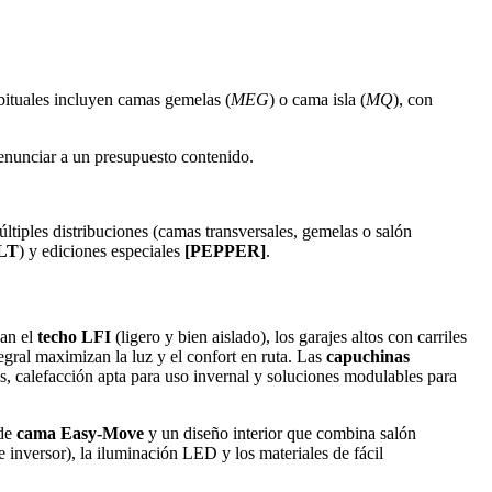
bituales incluyen camas gemelas (
MEG
) o cama isla (
MQ
), con
 renunciar a un presupuesto contenido.
tiples distribuciones (camas transversales, gemelas o salón
LT
) y ediciones especiales
[PEPPER]
.
can el
techo LFI
(ligero y bien aislado), los garajes altos con carriles
tegral maximizan la luz y el confort en ruta. Las
capuchinas
 calefacción apta para uso invernal y soluciones modulables para
 de
cama Easy‑Move
y un diseño interior que combina salón
e inversor), la iluminación LED y los materiales de fácil