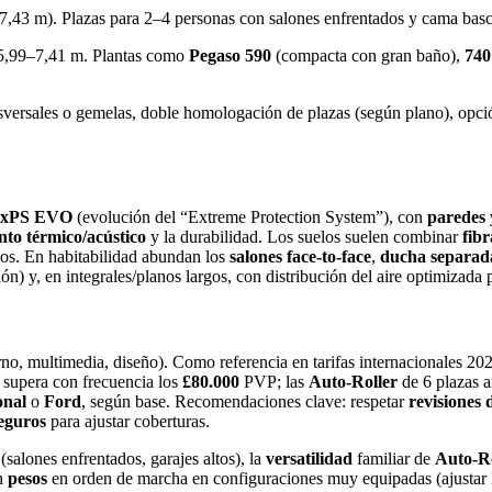
,43 m). Plazas para 2–4 personas con salones enfrentados y cama bascu
5,99–7,41 m. Plantas como
Pegaso 590
(compacta con gran baño),
740
versales o gemelas, doble homolo­gación de plazas (según plano), opci
xPS EVO
(evolución del “Extreme Protection System”), con
paredes 
nto térmico/acústico
y la durabilidad. Los suelos suelen combinar
fibr
dos. En habitabilidad abundan los
salones face‑to‑face
,
ducha separad
ón) y, en integrales/planos largos, con distribución del aire optimizada
rno, multimedia, diseño). Como referencia en tarifas internacionales 2
supera con frecuencia los
£80.000
PVP; las
Auto‑Roller
de 6 plazas a
onal
o
Ford
, según base. Recomendaciones clave: respetar
revisiones
eguros
para ajustar coberturas.
(salones enfrentados, garajes altos), la
versatilidad
familiar de
Auto‑Ro
an
pesos
en orden de marcha en configuraciones muy equipadas (ajusta