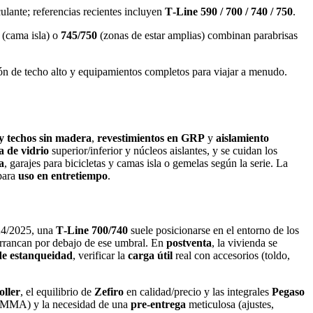
lante; referencias recientes incluyen
T‑Line 590 / 700 / 740 / 750
.
(cama isla) o
745/750
(zonas de estar amplias) combinan parabrisas
ón de techo alto y equipamientos completos para viajar a menudo.
y techos sin madera
,
revestimientos en GRP
y
aislamiento
a de vidrio
superior/inferior y núcleos aislantes, y se cuidan los
a
, garajes para bicicletas y camas isla o gemelas según la serie. La
 para
uso en entretiempo
.
024/2025, una
T‑Line 700/740
suele posicionarse en el entorno de los
rrancan por debajo de ese umbral. En
postventa
, la vivienda se
 de estanqueidad
, verificar la
carga útil
real con accesorios (toldo,
ller
, el equilibrio de
Zefiro
en calidad/precio y las integrales
Pegaso
r MMA) y la necesidad de una
pre‑entrega
meticulosa (ajustes,