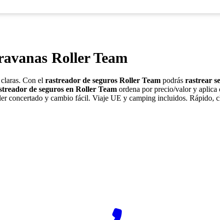
ravanas Roller Team
 claras. Con el
rastreador de seguros Roller Team
podrás
rastrear s
streador de seguros en Roller Team
ordena por precio/valor y aplica
aller concertado y cambio fácil. Viaje UE y camping incluidos. Rápido, 
¿Desea ponerse en contacto con Rastreador-Seguros?