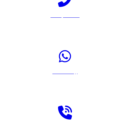
Llamar por Teléfono
Pulsa sobre el icono para llamar a Rastreador-Seguros al 917567108
Enviar WhatsApp
Pulsa sobre el icono para enviar un WhatsApp a Rastreador-Seguros
Solicitar llamada