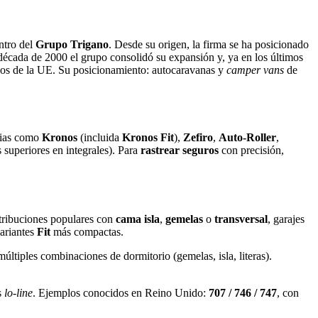
ntro del
Grupo Trigano
. Desde su origen, la firma se ha posicionado
década de 2000 el grupo consolidó su expansión y, ya en los últimos
dos de la UE. Su posicionamiento: autocaravanas y
camper vans
de
lias como
Kronos
(incluida
Kronos Fit
),
Zefiro
,
Auto‑Roller
,
 superiores en integrales). Para
rastrear seguros
con precisión,
tribuciones populares con
cama isla
,
gemelas
o
transversal
, garajes
variantes
Fit
más compactas.
últiples combinaciones de dormitorio (gemelas, isla, literas).
s
lo‑line
. Ejemplos conocidos en Reino Unido:
707 / 746 / 747
, con