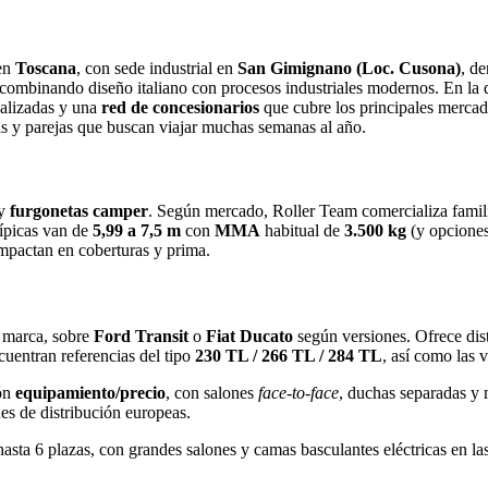
en
Toscana
, con sede industrial en
San Gimignano (Loc. Cusona)
, de
 combinando diseño italiano con procesos industriales modernos. En la 
ualizadas y una
red de concesionarios
que cubre los principales merca
s y parejas que buscan viajar muchas semanas al año.
y
furgonetas camper
. Según mercado, Roller Team comercializa fami
típicas van de
5,99 a 7,5 m
con
MMA
habitual de
3.500 kg
(y opciones
mpactan en coberturas y prima.
a marca, sobre
Ford Transit
o
Fiat Ducato
según versiones. Ofrece dis
uentran referencias del tipo
230 TL / 266 TL / 284 TL
, así como las 
ión
equipamiento/precio
, con salones
face‑to‑face
, duchas separadas y m
es de distribución europeas.
asta 6 plazas, con grandes salones y camas basculantes eléctricas en la