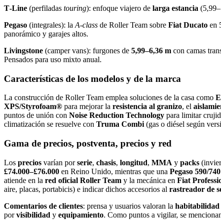
T‑Line
(perfiladas
touring
): enfoque viajero de
larga estancia
(5,99–7
Pegaso
(integrales): la
A‑class
de Roller Team sobre
Fiat Ducato
en 
panorámico y garajes altos.
Livingstone
(camper vans): furgones de
5,99–6,36 m
con camas trans
Pensados para uso mixto anual.
Características de los modelos y de la marca
La construcción de Roller Team emplea soluciones de la casa como
E
XPS/Styrofoam®
para mejorar la
resistencia al granizo
, el
aislamie
puntos de unión con
Noise Reduction Technology
para limitar cruji
climatización se resuelve con
Truma Combi
(gas o diésel según versi
Gama de precios, postventa, precios y red
Los
precios
varían por
serie
,
chasis
,
longitud
,
MMA
y
packs
(invie
£74.000–£76.000
en Reino Unido, mientras que una
Pegaso 590/740
atiende en la
red oficial Roller Team
y la mecánica en
Fiat Professi
aire, placas, portabicis) e indicar dichos accesorios al
rastreador de s
Comentarios de clientes
: prensa y usuarios valoran la
habitabilidad
por
visibilidad
y
equipamiento
. Como puntos a vigilar, se mencion