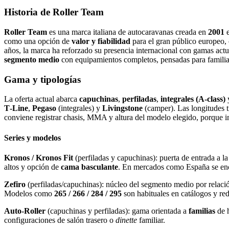
Historia de Roller Team
Roller Team
es una marca italiana de autocaravanas creada en
2001
como una opción de
valor y fiabilidad
para el gran público europeo,
años, la marca ha reforzado su presencia internacional con gamas act
segmento medio
con equipamientos completos, pensadas para familia
Gama y tipologías
La oferta actual abarca
capuchinas
,
perfiladas
,
integrales (A‑class)
T‑Line
,
Pegaso
(integrales) y
Livingstone
(camper). Las longitudes 
conviene registrar chasis, MMA y altura del modelo elegido, porque i
Series y modelos
Kronos / Kronos Fit
(perfiladas y capuchinas): puerta de entrada a l
altos y opción de
cama basculante
. En mercados como España se enc
Zefiro
(perfiladas/capuchinas): núcleo del segmento medio por relac
Modelos como
265 / 266 / 284 / 295
son habituales en catálogos y red
Auto‑Roller
(capuchinas y perfiladas): gama orientada a
familias
de h
configuraciones de salón trasero o
dinette
familiar.