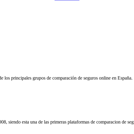
Pulsa para solicitar la llamada de un comercial de Rastreador-Seguros
e los principales grupos de comparación de seguros online en España.
08, siendo esta una de las primeras plataformas de comparacion de seg