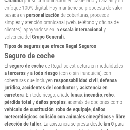
Cataluña
por su comunicación en castellano y catalán y su
enfoque 100% digital. Hoy mantiene su propuesta de valor
basada en
personalización
de coberturas, procesos
simples y atención omnicanal (web, teléfono y oficina de
clientes), apoyándose en la
escala internacional
y
solvencia del
Grupo Generali
.
Tipos de seguros que ofrece Regal Seguros
Seguro de coche
El
seguro de coche
de Regal se estructura en modalidades
a terceros
y
a todo riesgo
(con o sin franquicia), con
coberturas que incluyen
responsabilidad civil
,
defensa
jurídica
,
accidentes del conductor
y
asistencia en
carretera
. En todo riesgo, añade
lunas
,
incendio
,
robo
,
pérdida total
y
daños propios
, además de opciones como
vehículo de sustitución
,
robo de equipaje
,
daños
meteorológicos
,
colisión con animales cinegéticos
y
libre
elección de taller
. La asistencia se presta desde
km 0
para