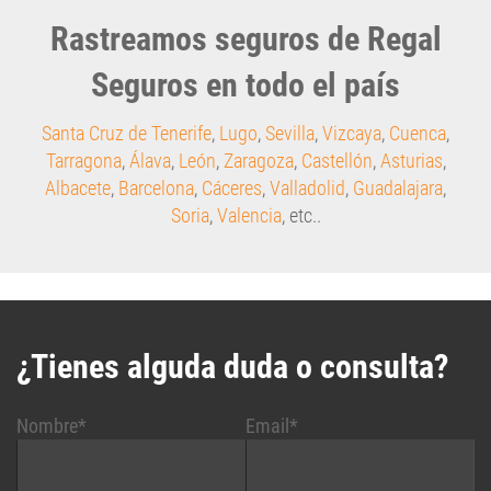
Rastreamos seguros de Regal
Seguros en todo el país
Santa Cruz de Tenerife
,
Lugo
,
Sevilla
,
Vizcaya
,
Cuenca
,
Tarragona
,
Álava
,
León
,
Zaragoza
,
Castellón
,
Asturias
,
Albacete
,
Barcelona
,
Cáceres
,
Valladolid
,
Guadalajara
,
Soria
,
Valencia
, etc..
¿Tienes alguda duda o consulta?
Nombre*
Email*