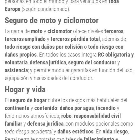
personas en todo el mundo y para vehículos en
toda
Europa
(según condicionado).
Seguro de moto y ciclomotor
La gama de
moto
y
ciclomotor
ofrece niveles
terceros
,
terceros ampliado
y
terceros pérdida total
, además de
todo riesgo con daños por colisión
o
todo riesgo con
daños propios
. En todos los casos integra
RC obligatoria y
voluntaria
,
defensa jurídica
,
seguro del conductor
y
asistencia
; y permite modular garantías en función del uso,
equipación y necesidades del conductor.
Hogar y vida
El
seguro de hogar
cubre los riesgos más habituales del
continente
y
contenido
:
daños por agua
,
incendio
y
fenómenos atmosféricos,
robo
,
responsabilidad civil
familiar
y
defensa jurídica
, con módulos opcionales como
todo riesgo accidental
y
daños estéticos
. En
vida riesgo
,
Regal permite contratar capitales de
fallecimiento
e