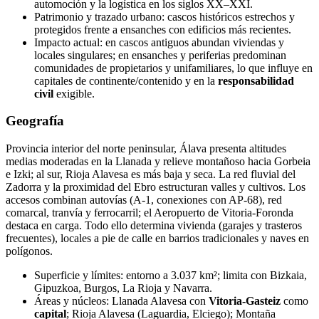
automoción y la logística en los siglos XX–XXI.
Patrimonio y trazado urbano: cascos históricos estrechos y
protegidos frente a ensanches con edificios más recientes.
Impacto actual: en cascos antiguos abundan viviendas y
locales singulares; en ensanches y periferias predominan
comunidades de propietarios y unifamiliares, lo que influye en
capitales de continente/contenido y en la
responsabilidad
civil
exigible.
Geografía
Provincia interior del norte peninsular, Álava presenta altitudes
medias moderadas en la Llanada y relieve montañoso hacia Gorbeia
e Izki; al sur, Rioja Alavesa es más baja y seca. La red fluvial del
Zadorra y la proximidad del Ebro estructuran valles y cultivos. Los
accesos combinan autovías (A-1, conexiones con AP-68), red
comarcal, tranvía y ferrocarril; el Aeropuerto de Vitoria-Foronda
destaca en carga. Todo ello determina vivienda (garajes y trasteros
frecuentes), locales a pie de calle en barrios tradicionales y naves en
polígonos.
Superficie y límites: entorno a 3.037 km²; limita con Bizkaia,
Gipuzkoa, Burgos, La Rioja y Navarra.
Áreas y núcleos: Llanada Alavesa con
Vitoria-Gasteiz
como
capital
; Rioja Alavesa (Laguardia, Elciego); Montaña