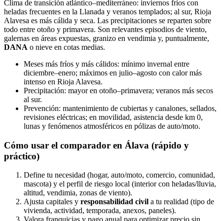
Clima de transición atlántico–mediterráneo: inviernos fríos con
heladas frecuentes en la Llanada y veranos templados; al sur, Rioja
Alavesa es más cálida y seca. Las precipitaciones se reparten sobre
todo entre otoño y primavera. Son relevantes episodios de viento,
galernas en áreas expuestas, granizo en vendimia y, puntualmente,
DANA
o nieve en cotas medias.
Meses más fríos y más cálidos: mínimo invernal entre
diciembre–enero; máximos en julio–agosto con calor más
intenso en Rioja Alavesa.
Precipitación: mayor en otoño–primavera; veranos más secos
al sur.
Prevención: mantenimiento de cubiertas y canalones, sellados,
revisiones eléctricas; en movilidad, asistencia desde km 0,
lunas y fenómenos atmosféricos en pólizas de auto/moto.
Cómo usar el comparador en Álava (rápido y
práctico)
Define tu necesidad (hogar, auto/moto, comercio, comunidad,
mascota) y el perfil de riesgo local (interior con heladas/lluvia,
altitud, vendimia, zonas de viento).
Ajusta capitales y
responsabilidad civil
a tu realidad (tipo de
vivienda, actividad, temporada, anexos, paneles).
Valora franquicias y pago anual para optimizar precio sin