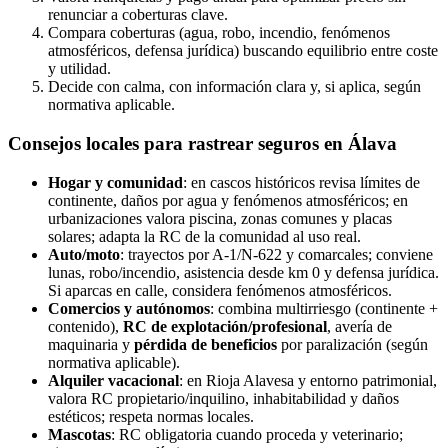
renunciar a coberturas clave.
Compara coberturas (agua, robo, incendio, fenómenos
atmosféricos, defensa jurídica) buscando equilibrio entre coste
y utilidad.
Decide con calma, con información clara y, si aplica, según
normativa aplicable.
Consejos locales para
rastrear seguros en Álava
Hogar y comunidad
: en cascos históricos revisa límites de
continente, daños por agua y fenómenos atmosféricos; en
urbanizaciones valora piscina, zonas comunes y placas
solares; adapta la RC de la comunidad al uso real.
Auto/moto
: trayectos por A-1/N-622 y comarcales; conviene
lunas, robo/incendio, asistencia desde km 0 y defensa jurídica.
Si aparcas en calle, considera fenómenos atmosféricos.
Comercios y autónomos
: combina multirriesgo (continente +
contenido),
RC de explotación/profesional
, avería de
maquinaria y
pérdida de beneficios
por paralización (según
normativa aplicable).
Alquiler vacacional
: en Rioja Alavesa y entorno patrimonial,
valora RC propietario/inquilino, inhabitabilidad y daños
estéticos; respeta normas locales.
Mascotas
: RC obligatoria cuando proceda y veterinario;