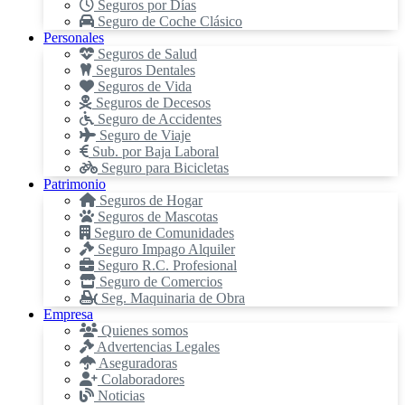
Seguros por Días
Seguro de Coche Clásico
Personales
Seguros de Salud
Seguros Dentales
Seguros de Vida
Seguros de Decesos
Seguro de Accidentes
Seguro de Viaje
Sub. por Baja Laboral
Seguro para Bicicletas
Patrimonio
Seguros de Hogar
Seguros de Mascotas
Seguro de Comunidades
Seguro Impago Alquiler
Seguro R.C. Profesional
Seguro de Comercios
Seg. Maquinaria de Obra
Empresa
Quienes somos
Advertencias Legales
Aseguradoras
Colaboradores
Noticias