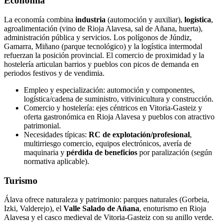
Economía
La economía combina
industria
(automoción y auxiliar),
logística
,
agroalimentación (vino de Rioja Alavesa, sal de Añana, huerta),
administración pública y servicios. Los polígonos de Júndiz,
Gamarra, Miñano (parque tecnológico) y la logística intermodal
refuerzan la posición provincial. El comercio de proximidad y la
hostelería articulan barrios y pueblos con picos de demanda en
periodos festivos y de vendimia.
Empleo y especialización: automoción y componentes,
logística/cadena de suministro, vitivinicultura y construcción.
Comercio y hostelería: ejes céntricos en Vitoria-Gasteiz y
oferta gastronómica en Rioja Alavesa y pueblos con atractivo
patrimonial.
Necesidades típicas:
RC de explotación/profesional
,
multirriesgo comercio, equipos electrónicos, avería de
maquinaria y
pérdida de beneficios
por paralización (según
normativa aplicable).
Turismo
Álava ofrece naturaleza y patrimonio: parques naturales (Gorbeia,
Izki, Valderejo), el
Valle Salado de Añana
, enoturismo en Rioja
Alavesa y el casco medieval de Vitoria-Gasteiz con su anillo verde.