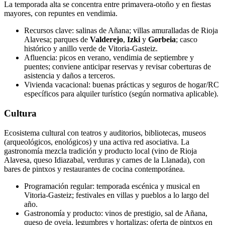
La temporada alta se concentra entre primavera-otoño y en fiestas
mayores, con repuntes en vendimia.
Recursos clave: salinas de Añana; villas amuralladas de Rioja
Alavesa; parques de
Valderejo
,
Izki
y
Gorbeia
; casco
histórico y anillo verde de Vitoria-Gasteiz.
Afluencia: picos en verano, vendimia de septiembre y
puentes; conviene anticipar reservas y revisar coberturas de
asistencia y daños a terceros.
Vivienda vacacional: buenas prácticas y seguros de hogar/RC
específicos para alquiler turístico (según normativa aplicable).
Cultura
Ecosistema cultural con teatros y auditorios, bibliotecas, museos
(arqueológicos, enológicos) y una activa red asociativa. La
gastronomía mezcla tradición y producto local (vino de Rioja
Alavesa, queso Idiazabal, verduras y carnes de la Llanada), con
bares de pintxos y restaurantes de cocina contemporánea.
Programación regular: temporada escénica y musical en
Vitoria-Gasteiz; festivales en villas y pueblos a lo largo del
año.
Gastronomía y producto: vinos de prestigio, sal de Añana,
queso de oveja, legumbres y hortalizas; oferta de pintxos en