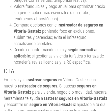
parques/zonas verdes, temporada festiva).
Valora franquicias y pago anual para optimizar precio
sin perder coberturas esenciales (agua, robo,
fenómenos atmosféricos).
Compara opciones con el
rastreador de seguros en
Vitoria-Gasteiz
poniendo foco en exclusiones,
sublímites y carencias; evita el infraseguro
actualizando capitales.
Decide con información clara y
según normativa
aplicable
; si gestionas vivienda turística o terraza de
hostelería, revisa licencias y la RC específica.
CTA
Empieza ya a
rastrear seguros
en Vitoria-Gasteiz con
nuestro
rastreador de seguros
. Si buscas
seguros en
Vitoria-Gasteiz
para vivienda, negocio o movilidad, nuestra
herramienta te ayuda a
rastrear seguros en Vitoria-Gasteiz
y encontrar un
seguro en Vitoria-Gasteiz
ajustado a tu día
a día, sin promesas vacías y con foco en lo importante.