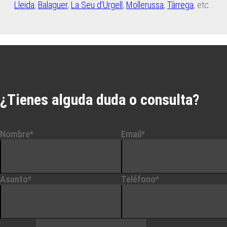
Lleida
,
Balaguer
,
La Seu d'Urgell
,
Mollerussa
,
Tàrrega
, etc..
¿Tienes alguda duda o consulta?
Nombre*
Email*
Asunto*
Teléfono*