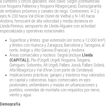
a cumbres y circos glaciares. Ríos clave: Segre (confluencias
con Noguera Pallaresa y Noguera Ribagorçana), Ésera/garantía
de embalses próximos y canales de riego. Conexiones: A‑2 y
ejes N‑230 hacia Val d’Aran (túnel de Vielha) y N‑145 hacia
Andorra; ferrocarril de alta velocidad y media distancia en
Lleida‑Pirineus; aeropuerto de Lleida‑Alguaire con actividad
especializada y operativas estacionales.
Superficie y límites: gran extensión (en torno a 12.000 km²)
y límites con Huesca y Zaragoza, Barcelona y Tarragona; al
norte, Ariège y Alto Garona (Francia) y Andorra.
Áreas comarcales y núcleos: Segrià (incluye
Lleida
(CAPITAL)
), Pla d’Urgell, Urgell, Noguera, Segarra,
Garrigues, Solsonès, Alt Urgell, Pallars Jussà, Pallars Sobirà,
Alta Ribagorça y Val d’Aran (con parte de Cerdanya).
Implicaciones prácticas: garajes y trasteros muy valorados
en capital y cabeceras; bajos comerciales en ejes
peatonales; unifamiliares y masías en urbanizaciones y
pueblos; viviendas de montaña con requisitos por nieve,
viento y agua.
Demografía