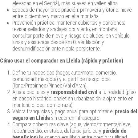
elevadas en el Segrià), más suaves en valles altos.
Épocas de mayor precipitación: primavera y otoño; nieve
entre diciembre y marzo en alta montaña.
Prevención práctica: mantener cubiertas y canalones;
revisar sellados y anclajes por viento; en montaña,
consultar parte de nieve y riesgo de aludes; en vehículo,
lunas y asistencia desde km 0; ventilación y
deshumidificación ante niebla persistente.
Cómo usar el comparador en Lleida (rápido y práctico)
Define tu necesidad (hogar, auto/moto, comercio,
comunidad, mascota) y el perfil de riesgo local
(llano/Prepirineo/Pirineo/Val d’Aran).
Ajusta capitales y
responsabilidad civil
a tu realidad (piso
en casco histórico, chalet en urbanización, alojamiento en
montaña o local con terraza).
Valora franquicias y pago anual para optimizar el
precio del
seguro en Lleida
sin caer en infraseguro.
Compara coberturas clave (agua, viento/tormenta/nieve,
robo/incendio, cristales, defensa jurídica y
pérdida de
beneficios
) buscando equilibrio entre precio y utilidad.