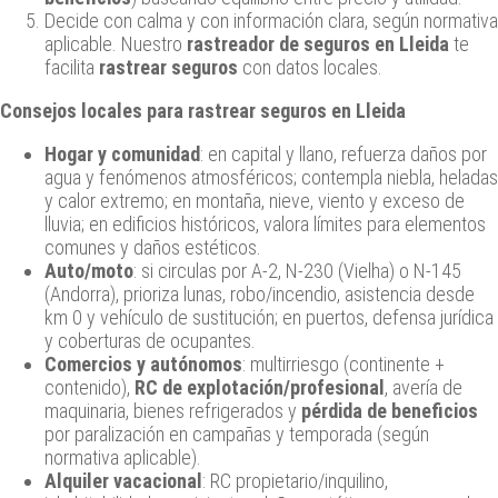
Decide con calma y con información clara, según normativa
aplicable. Nuestro
rastreador de seguros en Lleida
te
facilita
rastrear seguros
con datos locales.
Consejos locales para
rastrear seguros en Lleida
Hogar y comunidad
: en capital y llano, refuerza daños por
agua y fenómenos atmosféricos; contempla niebla, heladas
y calor extremo; en montaña, nieve, viento y exceso de
lluvia; en edificios históricos, valora límites para elementos
comunes y daños estéticos.
Auto/moto
: si circulas por A‑2, N‑230 (Vielha) o N‑145
(Andorra), prioriza lunas, robo/incendio, asistencia desde
km 0 y vehículo de sustitución; en puertos, defensa jurídica
y coberturas de ocupantes.
Comercios y autónomos
: multirriesgo (continente +
contenido),
RC de explotación/profesional
, avería de
maquinaria, bienes refrigerados y
pérdida de beneficios
por paralización en campañas y temporada (según
normativa aplicable).
Alquiler vacacional
: RC propietario/inquilino,