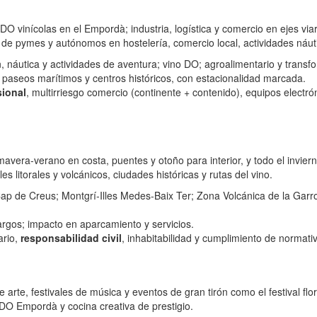
 DO vinícolas en el Empordà; industria, logística y comercio en ejes vi
e pymes y autónomos en hostelería, comercio local, actividades náutic
, náutica y actividades de aventura; vino DO; agroalimentario y transfor
 paseos marítimos y centros históricos, con estacionalidad marcada.
sional
, multirriesgo comercio (continente + contenido), equipos electró
mavera‑verano en costa, puentes y otoño para interior, y todo el invi
s litorales y volcánicos, ciudades históricas y rutas del vino.
p de Creus; Montgrí‑Illes Medes‑Baix Ter; Zona Volcánica de la Garrot
argos; impacto en aparcamiento y servicios.
ario,
responsabilidad civil
, inhabitabilidad y cumplimiento de normativ
 arte, festivales de música y eventos de gran tirón como el festival flo
DO Empordà y cocina creativa de prestigio.