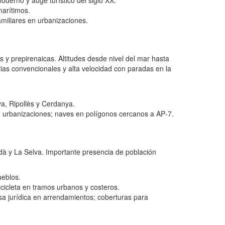
oderno y auge turístico del siglo XX.
marítimos.
amiliares en urbanizaciones.
es y prepirenaicas. Altitudes desde nivel del mar hasta
arias convencionales y alta velocidad con paradas en la
lva, Ripollès y Cerdanya.
 en urbanizaciones; naves en polígonos cercanos a AP‑7.
rdà y La Selva. Importante presencia de población
ueblos.
icicleta en tramos urbanos y costeros.
 jurídica en arrendamientos; coberturas para