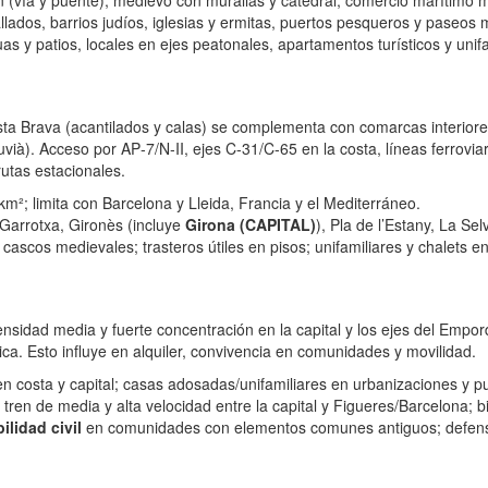
n (vía y puente), medievo con murallas y catedral, comercio marítimo m
lados, barrios judíos, iglesias y ermitas, puertos pesqueros y paseos 
s y patios, locales en ejes peatonales, apartamentos turísticos y unif
a Costa Brava (acantilados y calas) se complementa con comarcas interior
uvià). Acceso por AP‑7/N‑II, ejes C‑31/C‑65 en la costa, líneas ferrovi
rutas estacionales.
l km²; limita con Barcelona y Lleida, Francia y el Mediterráneo.
Garrotxa, Gironès (incluye
Girona (CAPITAL)
), Pla de l’Estany, La Se
 cascos medievales; trasteros útiles en pisos; unifamiliares y chalets
ensidad media y fuerte concentración en la capital y los ejes del Empo
ica. Esto influye en alquiler, convivencia en comunidades y movilidad.
en costa y capital; casas adosadas/unifamiliares en urbanizaciones y p
tren de media y alta velocidad entre la capital y Figueres/Barcelona; b
ilidad civil
en comunidades con elementos comunes antiguos; defensa