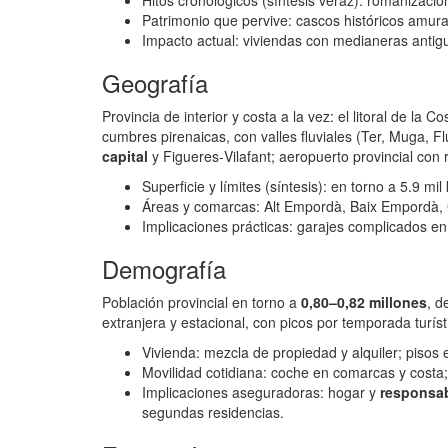
Hitos cronológicos (síntesis veraz): romanizació
Patrimonio que pervive: cascos históricos amural
Impacto actual: viviendas con medianeras antigua
Geografía
Provincia de interior y costa a la vez: el litoral de l
cumbres pirenaicas, con valles fluviales (Ter, Muga, Fl
capital
y Figueres‑Vilafant; aeropuerto provincial con 
Superficie y límites (síntesis): en torno a 5.9 mi
Áreas y comarcas: Alt Empordà, Baix Empordà, 
Implicaciones prácticas: garajes complicados en
Demografía
Población provincial en torno a
0,80–0,82 millones
, d
extranjera y estacional, con picos por temporada turíst
Vivienda: mezcla de propiedad y alquiler; pisos 
Movilidad cotidiana: coche en comarcas y costa; 
Implicaciones aseguradoras: hogar y
responsab
segundas residencias.