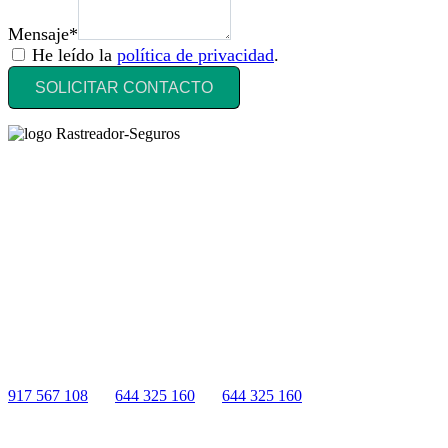
Mensaje*
He leído la
política de privacidad
.
SOLICITAR CONTACTO
Rastreador Seguros - Grupo Seguros Generales®
, es una marca
comercial registrada en la
Oficina Española de Patentes y Marcas
(
N0465668
) del
Grupo Seguros Generales
, uno de los principales
grupos de rastreo de seguros en España,
online desde 2008
.
RASTREADOR SEGUROS - GRUPO SEGUROS
GENERALES
HORARIO:
Lunes a viernes: 9:00 / 21:00
Sábados: 10:00 / 14:00
917 567 108
|
644 325 160
|
644 325 160