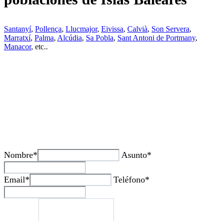
Santanyí
,
Pollença
,
Llucmajor
,
Eivissa
,
Calvià
,
Son Servera
,
Marratxí
,
Palma
,
Alcúdia
,
Sa Pobla
,
Sant Antoni de Portmany
,
Manacor
, etc..
¿Tienes alguda duda o consulta?
Nombre*
Asunto*
Email*
Teléfono*