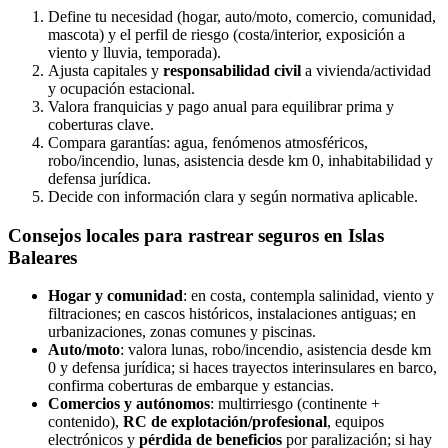
Define tu necesidad (hogar, auto/moto, comercio, comunidad,
mascota) y el perfil de riesgo (costa/interior, exposición a
viento y lluvia, temporada).
Ajusta capitales y
responsabilidad civil
a vivienda/actividad
y ocupación estacional.
Valora franquicias y pago anual para equilibrar prima y
coberturas clave.
Compara garantías: agua, fenómenos atmosféricos,
robo/incendio, lunas, asistencia desde km 0, inhabitabilidad y
defensa jurídica.
Decide con información clara y según normativa aplicable.
Consejos locales para
rastrear seguros en Islas
Baleares
Hogar y comunidad
: en costa, contempla salinidad, viento y
filtraciones; en cascos históricos, instalaciones antiguas; en
urbanizaciones, zonas comunes y piscinas.
Auto/moto
: valora lunas, robo/incendio, asistencia desde km
0 y defensa jurídica; si haces trayectos interinsulares en barco,
confirma coberturas de embarque y estancias.
Comercios y autónomos
: multirriesgo (continente +
contenido),
RC de explotación/profesional
, equipos
electrónicos y
pérdida de beneficios
por paralización; si hay