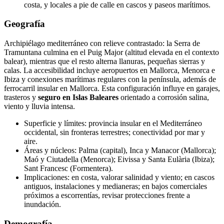
costa, y locales a pie de calle en cascos y paseos marítimos.
Geografía
Archipiélago mediterráneo con relieve contrastado: la Serra de
Tramuntana culmina en el Puig Major (altitud elevada en el contexto
balear), mientras que el resto alterna llanuras, pequeñas sierras y
calas. La accesibilidad incluye aeropuertos en Mallorca, Menorca e
Ibiza y conexiones marítimas regulares con la península, además de
ferrocarril insular en Mallorca. Esta configuración influye en garajes,
trasteros y
seguro en Islas Baleares
orientado a corrosión salina,
viento y lluvia intensa.
Superficie y límites: provincia insular en el Mediterráneo
occidental, sin fronteras terrestres; conectividad por mar y
aire.
Áreas y núcleos: Palma (capital), Inca y Manacor (Mallorca);
Maó y Ciutadella (Menorca); Eivissa y Santa Eulària (Ibiza);
Sant Francesc (Formentera).
Implicaciones: en costa, valorar salinidad y viento; en cascos
antiguos, instalaciones y medianeras; en bajos comerciales
próximos a escorrentías, revisar protecciones frente a
inundación.
Demografía