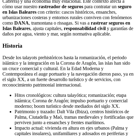
Cabrera) y una economía muy estacional. Este contexto afecta a
cómo usar nuestro
rastreador de seguros
para contratar un
seguro
en Islas Baleares
con criterio: cascos históricos, ensanches,
urbanizaciones costeras y entornos rurales conviven con fenómenos
como
DANA
, tramontana o rissagas. Si vas a
rastrear seguros en
Islas Baleares
, ajusta capitales,
responsabilidad civil
y garantías de
daños por agua, viento y mar, según normativa aplicable.
Historia
Desde los talayots prehistóricos hasta la romanización, el periodo
islámico y la integración en la Corona de Aragón, las islas han sido
un cruce comercial y cultural. En la Edad Moderna y
Contemporánea el auge portuario y la navegación dieron paso, ya en
el siglo XX, a un fuerte desarrollo turístico y de servicios, con
reconocimiento patrimonial internacional.
Hitos cronológicos: cultura talayótica; romanización; etapa
islámica; Corona de Aragón; impulso portuario y comercial
moderno; boom turístico desde mediados del siglo XX.
Patrimonio y trazado: Dalt Vila (Ibiza), centros históricos de
Palma, Ciutadella y Maó, tramas medievales y fortificadas que
perviven junto a ensanches y frentes marítimos.
Impacto actual: vivienda en altura en ejes urbanos (Palma y
capitales insulares), unifamiliares y adosados en periferias y