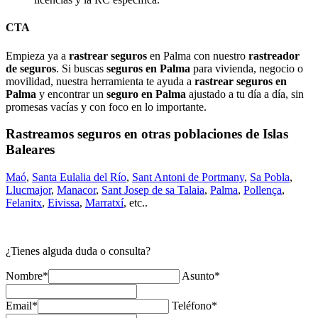
CTA
Empieza ya a
rastrear seguros
en Palma con nuestro
rastreador
de seguros
. Si buscas
seguros en Palma
para vivienda, negocio o
movilidad, nuestra herramienta te ayuda a
rastrear seguros en
Palma
y encontrar un
seguro en Palma
ajustado a tu día a día, sin
promesas vacías y con foco en lo importante.
Rastreamos seguros en otras poblaciones de Islas
Baleares
Maó
,
Santa Eulalia del Río
,
Sant Antoni de Portmany
,
Sa Pobla
,
Llucmajor
,
Manacor
,
Sant Josep de sa Talaia
,
Palma
,
Pollença
,
Felanitx
,
Eivissa
,
Marratxí
, etc..
¿Tienes alguda duda o consulta?
Nombre*
Asunto*
Email*
Teléfono*