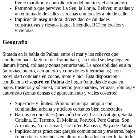
frente marítimo y consolidación del puerto y el aeropuerto.
Patrimonio que pervive: La Seu, la Lonja, Bellver, murallas y
un entramado de calles estrechas con locales a pie de calle.
Implicación aseguradora: diversidad de calidades
constructivas y riesgos (agua, incendio, RC) en locales y
viviendas.
Geografía
Situada en la bahía de Palma, entre el mar y los relieves que
conducen hacia la Serra de Tramuntana, la ciudad se despliega en
llanura litoral, colinas y zonas periurbanas. La accesibilidad es alta
(autovías, puerto, aeropuerto y conexiones interurbanas), con
movilidad cotidiana en coche, moto y bici. Esta disposición
condiciona el
seguro en Palma
de hogar (entradas de agua en
bajos, trasteros y sótanos), comercio (escaparates, terrazas, rótulos) y
auto/moto (zonas densas de aparcamiento y viales costeros).
Superficie y límites: término municipal amplio con
continuidad urbana y núcleos cercanos bien conectados.
Barrios reconocibles (mención breve): Casco Antiguo, Santa
Catalina, El Terreno, El Molinar, Portixol, Pere Garau, Son
Armadans, Nou Llevant, Coll d’en Rabassa, Playa de Palma.
Implicaciones prácticas: garajes comunitarios y trasteros, bajos
comerciales, viviendas en altura y adosados en periferia; todo