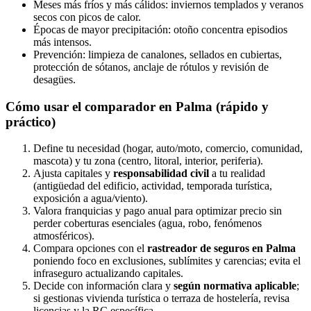
Meses más fríos y más cálidos: inviernos templados y veranos
secos con picos de calor.
Épocas de mayor precipitación: otoño concentra episodios
más intensos.
Prevención: limpieza de canalones, sellados en cubiertas,
protección de sótanos, anclaje de rótulos y revisión de
desagües.
Cómo usar el comparador en Palma (rápido y
práctico)
Define tu necesidad (hogar, auto/moto, comercio, comunidad,
mascota) y tu zona (centro, litoral, interior, periferia).
Ajusta capitales y
responsabilidad civil
a tu realidad
(antigüedad del edificio, actividad, temporada turística,
exposición a agua/viento).
Valora franquicias y pago anual para optimizar precio sin
perder coberturas esenciales (agua, robo, fenómenos
atmosféricos).
Compara opciones con el
rastreador de seguros en Palma
poniendo foco en exclusiones, sublímites y carencias; evita el
infraseguro actualizando capitales.
Decide con información clara y
según normativa aplicable
;
si gestionas vivienda turística o terraza de hostelería, revisa
licencias y la RC específica.