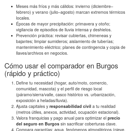
Meses más fríos y más cálidos: invierno (diciembre–
febrero) y verano (julio–agosto) marcan extremos térmicos
locales.
Épocas de mayor precipitación: primavera y otoño;
vigilancia de episodios de lluvia intensa y deshielos.
Prevención práctica: revisar cubiertas, chimeneas y
bajantes; limpiar sumideros; aislamiento de tuberías;
mantenimiento eléctrico; planes de contingencia y copia de
llaves/archivos en negocios.
Cómo usar el comparador en Burgos
(rápido y práctico)
Define tu necesidad (hogar, auto/moto, comercio,
comunidad, mascota) y el perfil de riesgo local
(páramo/sierra/valle, casco histórico vs. urbanización,
exposición a heladas/lluvia).
Ajusta capitales y
responsabilidad civil
a tu realidad
(metros útiles, anexos, actividad, ocupación estacional).
Valora franquicias y pago anual para optimizar el
precio
del seguro en Burgos
sin sacrificar coberturas clave.
Compara garantías: agua, fenómenos atmosféricos (nieve,