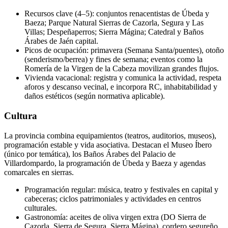
Recursos clave (4–5): conjuntos renacentistas de Úbeda y
Baeza; Parque Natural Sierras de Cazorla, Segura y Las
Villas; Despeñaperros; Sierra Mágina; Catedral y Baños
Árabes de Jaén capital.
Picos de ocupación: primavera (Semana Santa/puentes), otoño
(senderismo/berrea) y fines de semana; eventos como la
Romería de la Virgen de la Cabeza movilizan grandes flujos.
Vivienda vacacional: registra y comunica la actividad, respeta
aforos y descanso vecinal, e incorpora RC, inhabitabilidad y
daños estéticos (según normativa aplicable).
Cultura
La provincia combina equipamientos (teatros, auditorios, museos),
programación estable y vida asociativa. Destacan el Museo Íbero
(único por temática), los Baños Árabes del Palacio de
Villardompardo, la programación de Úbeda y Baeza y agendas
comarcales en sierras.
Programación regular: música, teatro y festivales en capital y
cabeceras; ciclos patrimoniales y actividades en centros
culturales.
Gastronomía: aceites de oliva virgen extra (DO Sierra de
Cazorla, Sierra de Segura, Sierra Mágina), cordero segureño,