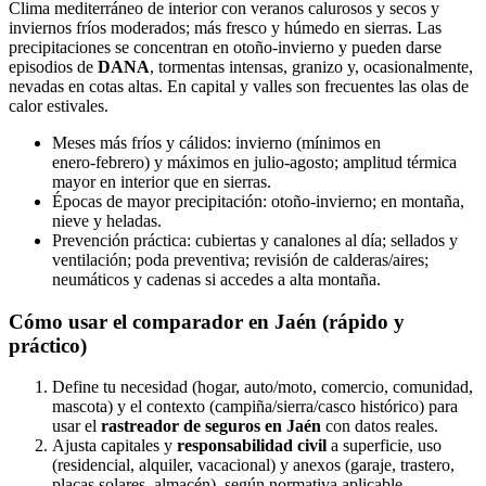
Clima mediterráneo de interior con veranos calurosos y secos y
inviernos fríos moderados; más fresco y húmedo en sierras. Las
precipitaciones se concentran en otoño‑invierno y pueden darse
episodios de
DANA
, tormentas intensas, granizo y, ocasionalmente,
nevadas en cotas altas. En capital y valles son frecuentes las olas de
calor estivales.
Meses más fríos y cálidos: invierno (mínimos en
enero‑febrero) y máximos en julio‑agosto; amplitud térmica
mayor en interior que en sierras.
Épocas de mayor precipitación: otoño‑invierno; en montaña,
nieve y heladas.
Prevención práctica: cubiertas y canalones al día; sellados y
ventilación; poda preventiva; revisión de calderas/aires;
neumáticos y cadenas si accedes a alta montaña.
Cómo usar el comparador en Jaén (rápido y
práctico)
Define tu necesidad (hogar, auto/moto, comercio, comunidad,
mascota) y el contexto (campiña/sierra/casco histórico) para
usar el
rastreador de seguros en Jaén
con datos reales.
Ajusta capitales y
responsabilidad civil
a superficie, uso
(residencial, alquiler, vacacional) y anexos (garaje, trastero,
placas solares, almacén), según normativa aplicable.