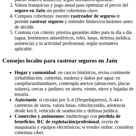
Valora franquicias y pago anual para optimizar el precio del
seguro en Jaén
sin perder coberturas clave.
Compara coberturas: nuestro
rastreador de seguros
te
permite
rastrear seguros
y entender límites/exclusiones antes
de decidir.
Contrata con criterio: prioriza garantías útiles para tu día a día
(agua, fenómenos atmosféricos, robo, lunas, defensa jurídica,
asistencia) y tu actividad profesional, según normativa
aplicable.
Consejos locales para
rastrear seguros en Jaén
Hogar y comunidad
: en cascos históricos, revisa continente
(rehabilitación, cubiertas, madera) y daños por agua; en
campiña/unifamiliares, contempla anexos (almacenes, placas
solares), cercas y jardines; en sierra, viento, nieve y bajadas de
tensión.
Auto/moto
: si circulas por A‑4 (Despeñaperros), A‑44 o
carreteras de sierra, valora lunas, robo/incendio, asistencia
desde km 0, vehículo de sustitución y defensa jurídica.
Comercios y autónomos
: multirriesgo con
pérdida de
beneficios
,
RC de explotación/profesional
, avería de
maquinaria y equipos electrónicos; si vendes online, considera
cobertura ciber.