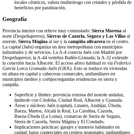
locales céntricos, valora multirriesgo con cristales y pérdida de
beneficios por paralización.
Geografía
Provincia interior con relieve muy contrastado:
Sierra Morena
al
norte (Despeñaperros),
Sierras de Cazorla, Segura y Las Villas
al
noreste,
Sierra Mágina
al sur y la
campiña olivarera
en el centro.
La capital (Jaén) organiza un área metropolitana con municipios
industriales y de servicios. La A‑4 conecta Jaén con Madrid por
Despeñaperros; la A‑44 vertebra Bailén‑Granada; la A‑32 extiende
la conexión hacia Albacete. El acceso aéreo habitual es vía
Federico
García Lorca Granada‑Jaén
(GRX). Esto se traduce en viviendas
en altura en capital y cabeceras comarcales, unifamiliares en
municipios medios y cortijos/segundas residencias en sierra y
campiña.
Superficie y límites: provincia extensa del noreste andaluz,
limítrofe con Córdoba, Ciudad Real, Albacete y Granada.
Áreas y núcleos: Jaén (capital), Linares, Andújar, Úbeda,
Baeza, Martos, Alcalá la Real, La Carolina, Cazorla,
Baeza‑Úbeda (La Loma), comarcas de Sierra de Segura,
Sierra de Cazorla, Sierra Mágina y El Condado.
Implicaciones prácticas: garajes y trasteros habituales en
capital; bajos comerciales en centros peatonales; unifamiliares