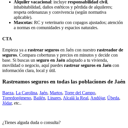
Alquiler vacacional
: incluye
responsabilidad civil
,
inhabitabilidad, daños estéticos y pérdida de alquileres;
respeta ordenanzas y convivencia (según normativa
aplicable).
Mascotas
: RC y veterinario con copagos ajustados; atención
a normas en comunidades y espacios naturales.
CTA
Empieza ya a
rastrear seguros
en Jaén con nuestro
rastreador de
seguros
. Compara coberturas y precios en minutos y decide con
base. Si buscas un
seguro en Jaén
adaptado a tu vivienda,
movilidad o negocio, aquí puedes
rastrear seguros en Jaén
con
información clara, local y útil.
Rastreamos seguros en todas las poblaciones de Jaén
Baeza
,
La Carolina
,
Jaén
,
Martos
,
Torre del Campo
,
Torredonjimeno
,
Bailén
,
Linares
,
Alcalá la Real
,
Andújar
,
Úbeda
,
Jódar
, etc..
¿Tienes alguda duda o consulta?