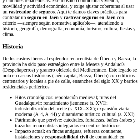
y ciudades renacentistas. Ese mosaico condiciona vivienda,
movilidad y actividad económica, y exige ajustar coberturas al usar
un
rastreador de seguros
. Aquí te damos claves prácticas para
contratar un
seguro en Jaén
y
rastrear seguros en Jaén
con
criterio —siempre según normativa aplicable—, atendiendo a
historia, geografía, demografía, economía, turismo, cultura, fiestas y
clima.
Historia
De los castros iberos al esplendor renacentista de Úbeda y Baeza, la
provincia ha sido paso estratégico entre la Meseta y Andalucía
(Despeñaperros) y granero oleícola del Mediterráneo. Este legado se
nota en cascos históricos (Jaén capital, Baeza, Úbeda) con edificios
centenarios y locales a pie de calle, ensanches del siglo XX y barrios
residenciales periféricos.
Hitos cronológicos: repoblación medieval; rutas del
Guadalquivir; renacimiento jiennense (s. XVI);
industrialización del aceite (s. XIX–XX); expansión viaria
moderna (A‑4, A‑44) y dinamismo turístico‑cultural (s. XXI).
Patrimonio que pervive: catedrales, fortalezas, baños árabes y
trazados renacentistas integrados en centros históricos.
Impacto actual: en fincas antiguas, refuerza continente,
instalaciones y
responsabilidad civil
de comunidad; en