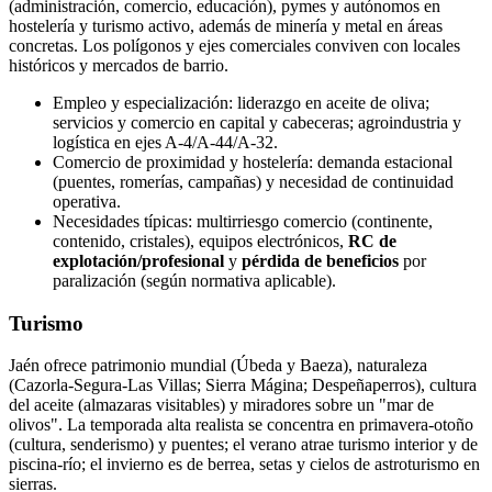
(administración, comercio, educación), pymes y autónomos en
hostelería y turismo activo, además de minería y metal en áreas
concretas. Los polígonos y ejes comerciales conviven con locales
históricos y mercados de barrio.
Empleo y especialización: liderazgo en aceite de oliva;
servicios y comercio en capital y cabeceras; agroindustria y
logística en ejes A‑4/A‑44/A‑32.
Comercio de proximidad y hostelería: demanda estacional
(puentes, romerías, campañas) y necesidad de continuidad
operativa.
Necesidades típicas: multirriesgo comercio (continente,
contenido, cristales), equipos electrónicos,
RC de
explotación/profesional
y
pérdida de beneficios
por
paralización (según normativa aplicable).
Turismo
Jaén ofrece patrimonio mundial (Úbeda y Baeza), naturaleza
(Cazorla‑Segura‑Las Villas; Sierra Mágina; Despeñaperros), cultura
del aceite (almazaras visitables) y miradores sobre un "mar de
olivos". La temporada alta realista se concentra en primavera‑otoño
(cultura, senderismo) y puentes; el verano atrae turismo interior y de
piscina‑río; el invierno es de berrea, setas y cielos de astroturismo en
sierras.