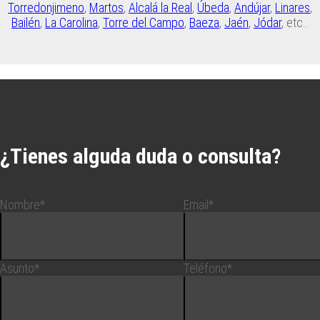
Torredonjimeno
,
Martos
,
Alcalá la Real
,
Úbeda
,
Andújar
,
Linares
,
Bailén
,
La Carolina
,
Torre del Campo
,
Baeza
,
Jaén
,
Jódar
, etc..
¿Tienes alguda duda o consulta?
Nombre*
Email*
Asunto*
Teléfono*