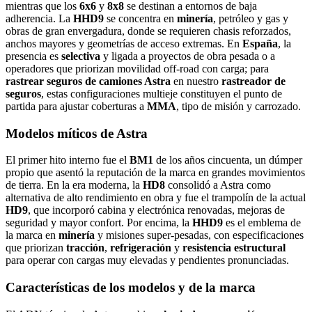
mientras que los
6x6
y
8x8
se destinan a entornos de baja
adherencia. La
HHD9
se concentra en
minería
, petróleo y gas y
obras de gran envergadura, donde se requieren chasis reforzados,
anchos mayores y geometrías de acceso extremas. En
España
, la
presencia es
selectiva
y ligada a proyectos de obra pesada o a
operadores que priorizan movilidad off‑road con carga; para
rastrear seguros de camiones Astra
en nuestro
rastreador de
seguros
, estas configuraciones multieje constituyen el punto de
partida para ajustar coberturas a
MMA
, tipo de misión y carrozado.
Modelos míticos de Astra
El primer hito interno fue el
BM1
de los años cincuenta, un dúmper
propio que asentó la reputación de la marca en grandes movimientos
de tierra. En la era moderna, la
HD8
consolidó a Astra como
alternativa de alto rendimiento en obra y fue el trampolín de la actual
HD9
, que incorporó cabina y electrónica renovadas, mejoras de
seguridad y mayor confort. Por encima, la
HHD9
es el emblema de
la marca en
minería
y misiones super‑pesadas, con especificaciones
que priorizan
tracción
,
refrigeración
y
resistencia estructural
para operar con cargas muy elevadas y pendientes pronunciadas.
Características de los modelos y de la marca