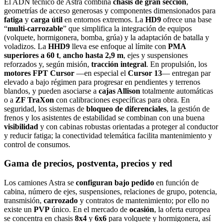
El ADN técnico de Astra combina
chasis de gran sección
,
geometrías de acceso generosas y componentes dimensionados para
fatiga
y
carga útil
en entornos extremos. La
HD9
ofrece una base
“
multi‑carrozable
” que simplifica la integración de equipos
(volquete, hormigonera, bomba, grúa) y la adaptación de batalla y
voladizos. La
HHD9
lleva ese enfoque al límite con
PMA
superiores a 60 t
,
ancho hasta 2,9 m
, ejes y suspensiones
reforzados y, según misión,
tracción integral
. En propulsión, los
motores FPT Cursor
—en especial el
Cursor 13
— entregan par
elevado a bajo régimen para progresar en pendientes y terrenos
blandos, y pueden asociarse a
cajas Allison
totalmente automáticas
o a
ZF TraXon
con calibraciones específicas para obra. En
seguridad, los sistemas de
bloqueo de diferenciales
, la gestión de
frenos y los asistentes de estabilidad se combinan con una buena
visibilidad
y con cabinas robustas orientadas a proteger al conductor
y reducir fatiga; la conectividad telemática facilita mantenimiento y
control de consumos.
Gama de precios, postventa, precios y red
Los camiones Astra se
configuran bajo pedido
en función de
cabina, número de ejes, suspensiones, relaciones de grupo, potencia,
transmisión,
carrozado
y contratos de mantenimiento; por ello no
existe un
PVP
único. En el mercado de
ocasión
, la oferta europea
se concentra en chasis
8x4
y
6x6
para volquete y hormigonera, así