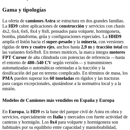
Gama y tipologías
La oferta de
camiones Astra
se estructura en dos grandes familias.
La
HD9
cubre aplicaciones de
construcción
y servicios con chasis
4x2, 6x4, 6x6, 8x4 y 8x8, pensados para volquete, hormigonera,
bomba, plataforma, grúa y configuraciones especiales. La
HHD9
amplía el listón hacia el
super‑pesado
y la
minería
, con versiones
rígidas de
tres y cuatro ejes
, anchos hasta
2,9 m
y
tracción total
en
las variantes 6x6/8x8. En trenes motrices, la marca integra
motores
FPT Cursor
de alta cilindrada con potencias de referencia —hasta
el entorno de
480–540 CV
según versión— y transmisiones
automatizadas o automáticas orientadas a la tracción y la
dosificación del par en terreno complicado. En términos de masa, los
PMA
pueden superar los
60 toneladas
en rígidos y las tractoras
para cargas excepcionales, ajustándose a la normativa local y a la
misión.
Modelos de Camiones más vendidos en España y Europa
En
Europa
, la
HD9
es la base del parque civil de Astra en obra y
servicios, especialmente en
Italia
y mercados con fuerte actividad de
canteras y hormigón. Los
8x4
para volquete y hormigonera son
habituales por su equilibrio entre capacidad y maniobrabilidad,