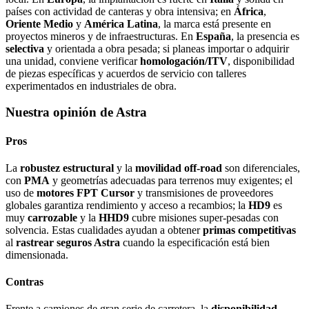
países con actividad de canteras y obra intensiva; en
África
,
Oriente Medio
y
América Latina
, la marca está presente en
proyectos mineros y de infraestructuras. En
España
, la presencia es
selectiva
y orientada a obra pesada; si planeas importar o adquirir
una unidad, conviene verificar
homologación/ITV
, disponibilidad
de piezas específicas y acuerdos de servicio con talleres
experimentados en industriales de obra.
Nuestra opinión de Astra
Pros
La
robustez estructural
y la
movilidad off‑road
son diferenciales,
con
PMA
y geometrías adecuadas para terrenos muy exigentes; el
uso de
motores FPT Cursor
y transmisiones de proveedores
globales garantiza rendimiento y acceso a recambios; la
HD9
es
muy
carrozable
y la
HHD9
cubre misiones super‑pesadas con
solvencia. Estas cualidades ayudan a obtener
primas competitivas
al
rastrear seguros Astra
cuando la especificación está bien
dimensionada.
Contras
Frente a camiones de gran serie de carretera, la
disponibilidad