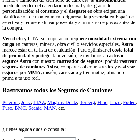
puede depender del calendario industrial y del grado de
personalización; el
consumo
y el
desgaste
en obra exigen una
planificación de mantenimiento rigurosa; la
presencia
en España es
selectiva y requiere alinear posventa y suministro de piezas antes de
la compra.
Veredicto y CTA
: si tu operación requiere
movilidad extrema con
carga
en canteras, minería, obra civil o servicios especiales,
Astra
merece estar en tu lista de evaluación. Para optimizar el
coste total
de propiedad
y proteger la inversión, te invitamos a
rastrear
seguros Astra
con nuestro
rastreador de seguros
: podrás
rastrear
seguros de camiones Astra
, comparar coberturas reales y
rastrear
seguros
por
MMA
, misión, carrozado y tren motriz, afinando la
prima a tu uso real.
Rastreamos todos los Seguros de Camiones
Peterbilt
,
Jelcz
,
LIAZ
,
Magirus-Deutz
,
Terberg
,
Hino
,
Isuzu
,
Foden
,
Fuso
,
BMC
,
Scania
,
MAN
, etc..
¿Tienes alguda duda o consulta?