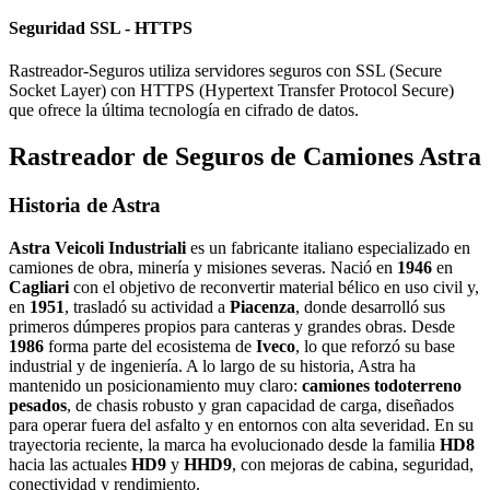
Seguridad SSL - HTTPS
Rastreador-Seguros utiliza servidores seguros con SSL (Secure
Socket Layer) con HTTPS (Hypertext Transfer Protocol Secure)
que ofrece la última tecnología en cifrado de datos.
Rastreador de Seguros de Camiones Astra
Historia de Astra
Astra Veicoli Industriali
es un fabricante italiano especializado en
camiones de obra, minería y misiones severas. Nació en
1946
en
Cagliari
con el objetivo de reconvertir material bélico en uso civil y,
en
1951
, trasladó su actividad a
Piacenza
, donde desarrolló sus
primeros dúmperes propios para canteras y grandes obras. Desde
1986
forma parte del ecosistema de
Iveco
, lo que reforzó su base
industrial y de ingeniería. A lo largo de su historia, Astra ha
mantenido un posicionamiento muy claro:
camiones todoterreno
pesados
, de chasis robusto y gran capacidad de carga, diseñados
para operar fuera del asfalto y en entornos con alta severidad. En su
trayectoria reciente, la marca ha evolucionado desde la familia
HD8
hacia las actuales
HD9
y
HHD9
, con mejoras de cabina, seguridad,
conectividad y rendimiento.