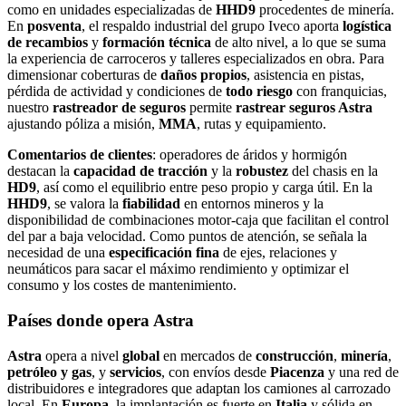
como en unidades especializadas de
HHD9
procedentes de minería.
En
posventa
, el respaldo industrial del grupo Iveco aporta
logística
de recambios
y
formación técnica
de alto nivel, a lo que se suma
la experiencia de carroceros y talleres especializados en obra. Para
dimensionar coberturas de
daños propios
, asistencia en pistas,
pérdida de actividad y condiciones de
todo riesgo
con franquicias,
nuestro
rastreador de seguros
permite
rastrear seguros Astra
ajustando póliza a misión,
MMA
, rutas y equipamiento.
Comentarios de clientes
: operadores de áridos y hormigón
destacan la
capacidad de tracción
y la
robustez
del chasis en la
HD9
, así como el equilibrio entre peso propio y carga útil. En la
HHD9
, se valora la
fiabilidad
en entornos mineros y la
disponibilidad de combinaciones motor‑caja que facilitan el control
del par a baja velocidad. Como puntos de atención, se señala la
necesidad de una
especificación fina
de ejes, relaciones y
neumáticos para sacar el máximo rendimiento y optimizar el
consumo y los costes de mantenimiento.
Países donde opera Astra
Astra
opera a nivel
global
en mercados de
construcción
,
minería
,
petróleo y gas
, y
servicios
, con envíos desde
Piacenza
y una red de
distribuidores e integradores que adaptan los camiones al carrozado
local. En
Europa
, la implantación es fuerte en
Italia
y sólida en