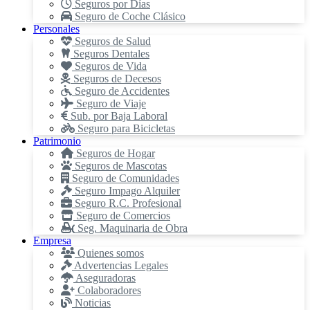
Seguros por Días
Seguro de Coche Clásico
Personales
Seguros de Salud
Seguros Dentales
Seguros de Vida
Seguros de Decesos
Seguro de Accidentes
Seguro de Viaje
Sub. por Baja Laboral
Seguro para Bicicletas
Patrimonio
Seguros de Hogar
Seguros de Mascotas
Seguro de Comunidades
Seguro Impago Alquiler
Seguro R.C. Profesional
Seguro de Comercios
Seg. Maquinaria de Obra
Empresa
Quienes somos
Advertencias Legales
Aseguradoras
Colaboradores
Noticias