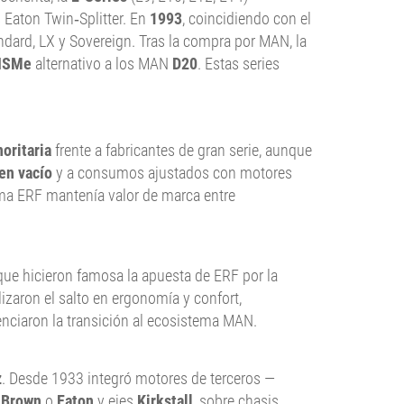
s Eaton Twin‑Splitter. En
1993
, coincidiendo con el
andard, LX y Sovereign. Tras la compra por MAN, la
ISMe
alternativo a los MAN
D20
. Estas series
oritaria
frente a fabricantes de gran serie, aunque
en vacío
y a consumos ajustados con motores
ma ERF mantenía valor de marca entre
 que hicieron famosa la apuesta de ERF por la
izaron el salto en ergonomía y confort,
nciaron la transición al ecosistema MAN.
z
. Desde 1933 integró motores de terceros —
 Brown
o
Eaton
y ejes
Kirkstall
, sobre chasis