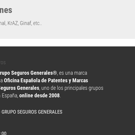
ones
nal
,
KrAZ
,
Ginaf
, etc..
Grupo Seguros Generales®
, es una marca
la
Oficina Española de Patentes y Marcas
Seguros Generales
, uno de los principales grupos
n España,
online desde 2008
.
- GRUPO SEGUROS GENERALES
1:00