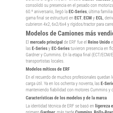
consolidó su presencia en el pesado con motori
60.º aniversario, llegó la
EC‑Series
, última famili
gama final se estructuró en
ECT
,
ECM
y
ECL
, der
cubrieron 4x2, 6x2/6x4 y rígidos/tractor para carre
Modelos de Camiones más vendi
El
mercado principal
de ERF fue el
Reino Unido
e
las
E‑Series
y
EC‑Series
tuvieron presencia en fl
Gardner y Cummins. En la etapa final (ECT/ECM/E
transportistas locales.
Modelos míticos de ERF
En el recuerdo de muchos profesionales quedan l
carga útil. Ya en los ochenta y noventa, las
E‑Seri
manteniendo fiabilidad con motores Cummins y caj
Características de los modelos y de la marca
La identidad técnica de ERF se basó en
ligereza 
primero
Gardner
; más tarde
Cummins
,
Rolls‑Roy