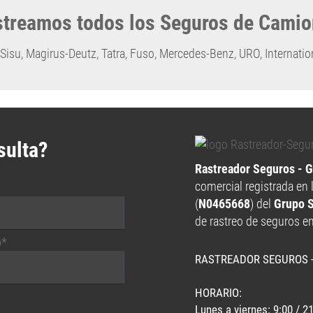
treamos todos los Seguros de Cami
Sisu
,
Magirus-Deutz
,
Tatra
,
Fuso
,
Mercedes-Benz
,
URO
,
Internatio
sulta?
Rastreador Seguros - 
comercial registrada en 
(
N0465668
) del
Grupo 
de rastreo de seguros e
o*
RASTREADOR SEGUROS 
HORARIO:
Lunes a viernes: 9:00 / 2