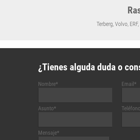
Ras
Terberg
,
Volvo
,
ERF
,
¿Tienes alguda duda o con
Nombre*
Email*
Asunto*
Teléfon
Mensaje*