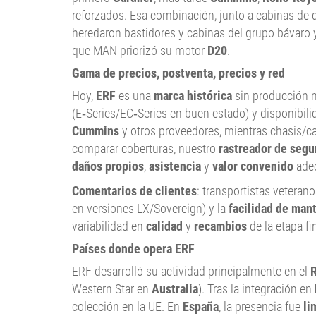
reforzados. Esa combinación, junto a cabinas de
heredaron bastidores y cabinas del grupo bávaro 
que MAN priorizó su motor
D20
.
Gama de precios, postventa, precios y red
Hoy,
ERF
es una
marca histórica
sin producción 
(E‑Series/EC‑Series en buen estado) y disponibil
Cummins
y otros proveedores, mientras chasis/ca
comparar coberturas, nuestro
rastreador de segu
daños propios
,
asistencia
y
valor convenido
adec
Comentarios de clientes
: transportistas veteran
en versiones LX/Sovereign) y la
facilidad de man
variabilidad en
calidad
y
recambios
de la etapa f
Países donde opera ERF
ERF desarrolló su actividad principalmente en el
R
Western Star en
Australia
). Tras la integración en
colección en la UE. En
España
, la presencia fue
li