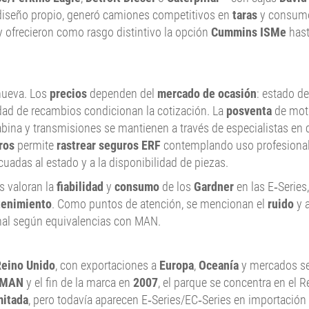
 diseño propio, generó camiones competitivos en
taras
y consumo
y ofrecieron como rasgo distintivo la opción
Cummins ISMe
hast
nueva. Los
precios
dependen del
mercado de ocasión
: estado de
idad de recambios condicionan la cotización. La
posventa
de moto
bina y transmisiones se mantienen a través de especialistas en cl
ros
permite
rastrear seguros ERF
contemplando uso profesional
uadas al estado y a la disponibilidad de piezas.
os valoran la
fiabilidad
y
consumo
de los
Gardner
en las E‑Series,
tenimiento
. Como puntos de atención, se mencionan el
ruido
y a
inal según equivalencias con MAN.
eino Unido
, con exportaciones a
Europa
,
Oceanía
y mercados se
MAN
y el fin de la marca en
2007
, el parque se concentra en el R
mitada
, pero todavía aparecen E‑Series/EC‑Series en importación 