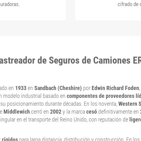
uradoras.
cifrado de 
astreador de Seguros de Camiones E
dado en
1933
en
Sandbach (Cheshire)
por
Edwin Richard Foden
un modelo industrial basado en
componentes de proveedores lí
ó su posicionamiento durante décadas. En los noventa,
Western S
de
Middlewich
cerró en
2002
y la marca
cesó
definitivamente en
ingular en el transporte del Reino Unido, con reputación de
liger
y
rígidos
para larga distancia, distribución y construcción. En los