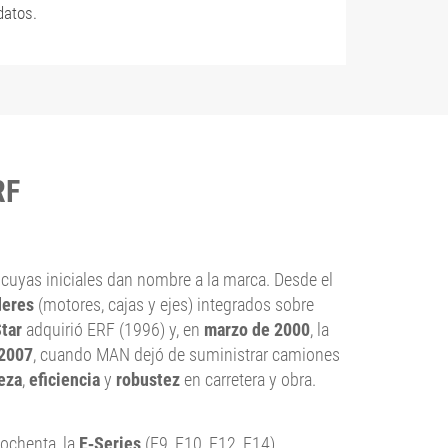
datos.
RF
, cuyas iniciales dan nombre a la marca. Desde el
deres
(motores, cajas y ejes) integrados sobre
tar
adquirió ERF (1996) y, en
marzo de 2000
, la
2007
, cuando MAN dejó de suministrar camiones
eza
,
eficiencia
y
robustez
en carretera y obra.
 ochenta, la
E‑Series
(E9, E10, E12, E14)