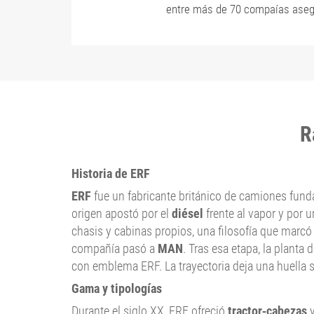
entre más de 70 compaías aseg
R
Historia de ERF
ERF
fue un fabricante británico de camiones fun
origen apostó por el
diésel
frente al vapor y por 
chasis y cabinas propios, una filosofía que marc
compañía pasó a
MAN
. Tras esa etapa, la planta 
con emblema ERF. La trayectoria deja una huella s
Gama y tipologías
Durante el siglo XX, ERF ofreció
tractor‑cabezas