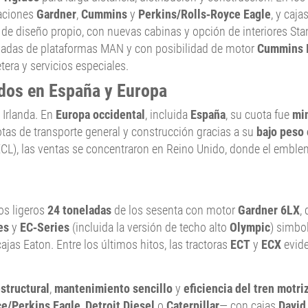
zaciones
Gardner
,
Cummins
y
Perkins/Rolls‑Royce Eagle
, y caja
a de diseño propio, con nuevas cabinas y opción de interiores St
ivadas de plataformas MAN y con posibilidad de motor
Cummins 
tera y servicios especiales.
dos en España y Europa
 Irlanda. En
Europa occidental
, incluida
España
, su cuota fue
min
otas de transporte general y construcción gracias a su
bajo peso 
CL), las ventas se concentraron en Reino Unido, donde el emble
os ligeros
24 toneladas
de los sesenta con motor
Gardner 6LX
,
es
y
EC‑Series
(incluida la versión de techo alto
Olympic
) simbol
as Eaton. Entre los últimos hitos, las tractoras
ECT
y
ECX
evide
estructural
,
mantenimiento sencillo
y
eficiencia del tren motri
ce/Perkins Eagle
,
Detroit Diesel
o
Caterpillar
— con cajas
David