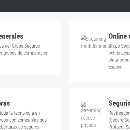
enerales
Online
ca del Grupo Seguros
Grupo Segu
les grupos de comparación
online des
plataforma
España.
oras
Seguri
toda la tecnologia en
Rastreador
erdos con compañías que
(Secure So
coberturas de seguros
Protocol Se