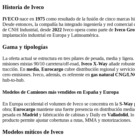
Historia de Iveco
IVECO
nace en
1975
como resultado de la fusión de cinco marcas his
Desde entonces, la compañía ha integrado ingeniería y red comercial d
de CNH Industrial, desde
2022
Iveco opera como parte de
Iveco Gro
implantación industrial en Europa y Latinoamérica.
Gama y tipologías
La oferta actual se estructura en tres pilares de pesada, media y ligera
misiones mixtas 90/10 carretera/off-road,
Iveco X-Way
añade robustez
tracción. En
media
,
Eurocargo
cubre distribución regional y servici
cero emisiones. Iveco, además, es referente en
gas natural CNG/L
hub-to-hub.
Modelos de Camiones más vendidos en España y Europa
En Europa occidental el volumen de Iveco se concentra en la
S-Way
p
obra;
Eurocargo
mantiene una fuerte presencia en distribución medi
pesada en
Madrid
y fabricación de cabinas y Daily en
Valladolid
, l
producto permite ajustar coberturas a rutas, MMA y motorizaciones.
Modelos míticos de Iveco