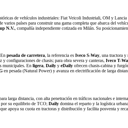
tóricas de vehículos industriales: Fiat Veicoli Industriali, OM y Lancia
e varios países para construir una gama completa que abarca del vehícul
up N.V.
, compañía independiente cotizada en Milán. Su posicionamiento
. En
pesada de carretera
, la referencia es
Iveco S-Way
, una tractora 
 y configuraciones de chasis; para obra severa y canteras,
Iveco T-W
os municipales. En
ligera
,
Daily
y
eDaily
ofrecen chasis-cabina y furgón
NG
en pesada (Natural Power) y avanza en electrificación de larga dista
ara larga distancia, con alta penetración en tráficos nacionales e intern
a por su equilibrio de TCO;
Daily
domina el reparto y la logística urban
o que apoya su cuota en tractoras y distribución y facilita posventa y re