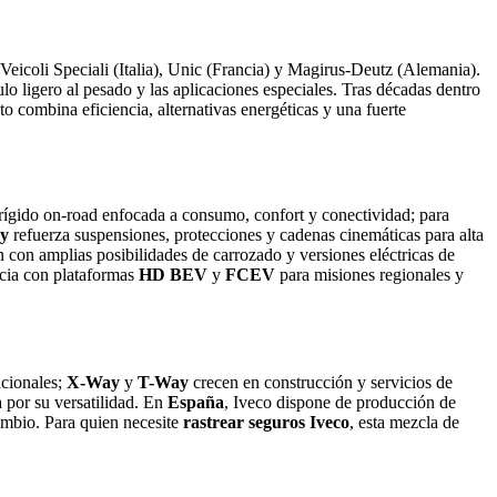
 Veicoli Speciali (Italia), Unic (Francia) y Magirus-Deutz (Alemania).
o ligero al pesado y las aplicaciones especiales. Tras décadas dentro
 combina eficiencia, alternativas energéticas y una fuerte
y rígido on-road enfocada a consumo, confort y conectividad; para
ay
refuerza suspensiones, protecciones y cadenas cinemáticas para alta
 con amplias posibilidades de carrozado y versiones eléctricas de
ncia con plataformas
HD BEV
y
FCEV
para misiones regionales y
acionales;
X-Way
y
T-Way
crecen en construcción y servicios de
a por su versatilidad. En
España
, Iveco dispone de producción de
cambio. Para quien necesite
rastrear seguros Iveco
, esta mezcla de