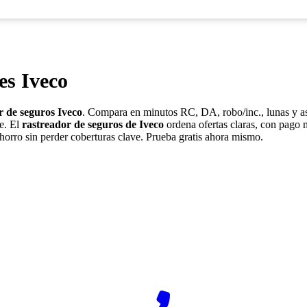
es Iveco
r de seguros Iveco
. Compara en minutos RC, DA, robo/inc., lunas y asi
e. El
rastreador de seguros de Iveco
ordena ofertas claras, con pago m
horro sin perder coberturas clave. Prueba gratis ahora mismo.
¿Desea ponerse en contacto con Rastreador-Seguros?