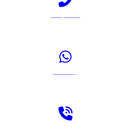
Llamar por Teléfono
Pulsa sobre el icono para llamar a Rastreador-Seguros al 917567108
Enviar WhatsApp
Pulsa sobre el icono para enviar un WhatsApp a Rastreador-Seguros
Solicitar llamada