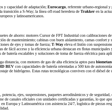
ros y capacidad de adaptación;
Eurocargo
, referente urbano-regional
la transición a S‑Way; la línea off‑road heredera de
Trakker
en la actu
europeos y latinoamericanos.
uetes de ahorro: motores Cursor de FPT Industrial con calibraciones de
ación de mantenimiento; cabinas con buen aislamiento, camas confort y
ciones de ejes y tomas de fuerza;
T‑Way
eleva el listón con suspensione
nas de fácil acceso y la eficiencia urbana destacan en flotas municipales
de batería escalables y soluciones de toma de fuerza eléctrica para apl
ga distancia, con motores de gas de alta eficiencia aptos para
biometan
HD BEV
con capacidades de batería orientadas a 500 km de autonomía 
staje de hidrógeno. Estas rutas tecnológicas conviven con el diésel d
 potencia, ejes, suspensiones, paquetes aerodinámicos y de seguridad, 
one de canales oficiales con unidades certificadas y garantías, lo que a
 en Europa y Latinoamérica con asistencia 24/7, logística de piezas re
lidad.