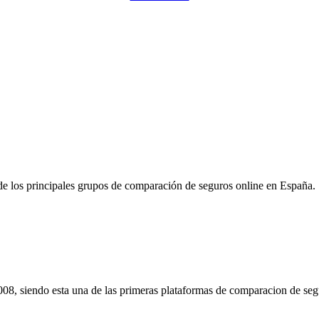
Pulsa para solicitar la llamada de un comercial de Rastreador-Seguros
e los principales grupos de comparación de seguros online en España.
08, siendo esta una de las primeras plataformas de comparacion de seg