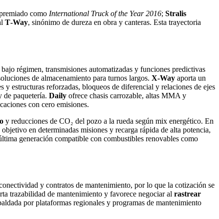
 y premiado como
International Truck of the Year 2016
;
Stralis
al
T‑Way
, sinónimo de dureza en obra y canteras. Esta trayectoria
 bajo régimen, transmisiones automatizadas y funciones predictivas
 soluciones de almacenamiento para turnos largos.
X‑Way
aporta un
s y estructuras reforzadas, bloqueos de diferencial y relaciones de ejes
 y de paquetería.
Daily
ofrece chasis carrozable, altas MMA y
icaciones con cero emisiones.
o
y reducciones de CO₂ del pozo a la rueda según mix energético. En
objetivo en determinadas misiones y recarga rápida de alta potencia,
e última generación compatible con combustibles renovables como
conectividad y contratos de mantenimiento, por lo que la cotización se
porta trazabilidad de mantenimiento y favorece negociar al
rastrear
spaldada por plataformas regionales y programas de mantenimiento