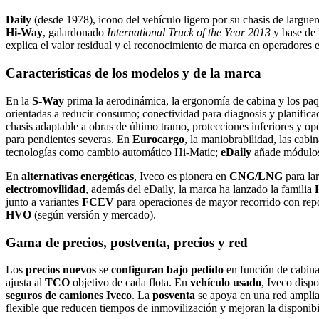
Daily
(desde 1978), icono del vehículo ligero por su chasis de largue
Hi‑Way
, galardonado
International Truck of the Year 2013
y base de 
explica el valor residual y el reconocimiento de marca en operadores 
Características de los modelos y de la marca
En la
S‑Way
prima la aerodinámica, la ergonomía de cabina y los paq
orientadas a reducir consumo; conectividad para diagnosis y planific
chasis adaptable a obras de último tramo, protecciones inferiores y op
para pendientes severas. En
Eurocargo
, la maniobrabilidad, las cabi
tecnologías como cambio automático Hi‑Matic;
eDaily
añade módulos 
En
alternativas energéticas
, Iveco es pionera en
CNG/LNG
para lar
electromovilidad
, además del eDaily, la marca ha lanzado la familia
junto a variantes
FCEV
para operaciones de mayor recorrido con repo
HVO
(según versión y mercado).
Gama de precios, postventa, precios y red
Los
precios nuevos
se
configuran bajo pedido
en función de cabina,
ajusta al
TCO
objetivo de cada flota. En
vehículo usado
, Iveco disp
seguros de camiones Iveco
. La
posventa
se apoya en una red amplia
flexible que reducen tiempos de inmovilización y mejoran la disponibi