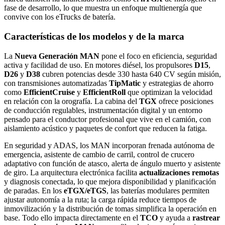
fase de desarrollo, lo que muestra un enfoque multienergía que
convive con los eTrucks de batería.
Características de los modelos y de la marca
La
Nueva Generación MAN
pone el foco en eficiencia, seguridad
activa y facilidad de uso. En motores diésel, los propulsores
D15
,
D26
y
D38
cubren potencias desde 330 hasta 640 CV según misión,
con transmisiones automatizadas
TipMatic
y estrategias de ahorro
como
EfficientCruise
y
EfficientRoll
que optimizan la velocidad
en relación con la orografía. La cabina del
TGX
ofrece posiciones
de conducción regulables, instrumentación digital y un entorno
pensado para el conductor profesional que vive en el camión, con
aislamiento acústico y paquetes de confort que reducen la fatiga.
En seguridad y ADAS, los MAN incorporan frenada autónoma de
emergencia, asistente de cambio de carril, control de crucero
adaptativo con función de atasco, alerta de ángulo muerto y asistente
de giro. La arquitectura electrónica facilita
actualizaciones remotas
y diagnosis conectada, lo que mejora disponibilidad y planificación
de paradas. En los
eTGX/eTGS
, las baterías modulares permiten
ajustar autonomía a la ruta; la carga rápida reduce tiempos de
inmovilización y la distribución de tomas simplifica la operación en
base. Todo ello impacta directamente en el
TCO
y ayuda a
rastrear