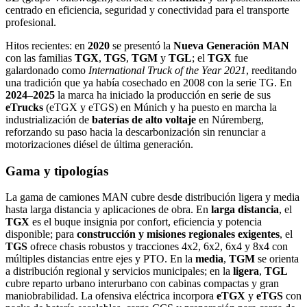
centrado en eficiencia, seguridad y conectividad para el transporte
profesional.
Hitos recientes: en
2020
se presentó la
Nueva Generación MAN
con las familias
TGX
,
TGS
,
TGM
y
TGL
; el
TGX
fue
galardonado como
International Truck of the Year 2021
, reeditando
una tradición que ya había cosechado en 2008 con la serie TG. En
2024–2025
la marca ha iniciado la producción en serie de sus
eTrucks
(eTGX y eTGS) en Múnich y ha puesto en marcha la
industrialización de
baterías de alto voltaje
en Núremberg,
reforzando su paso hacia la descarbonización sin renunciar a
motorizaciones diésel de última generación.
Gama y tipologías
La gama de camiones MAN cubre desde distribución ligera y media
hasta larga distancia y aplicaciones de obra. En
larga distancia
, el
TGX
es el buque insignia por confort, eficiencia y potencia
disponible; para
construcción y misiones regionales exigentes
, el
TGS
ofrece chasis robustos y tracciones 4x2, 6x2, 6x4 y 8x4 con
múltiples distancias entre ejes y PTO. En la
media
,
TGM
se orienta
a distribución regional y servicios municipales; en la
ligera
,
TGL
cubre reparto urbano interurbano con cabinas compactas y gran
maniobrabilidad. La ofensiva eléctrica incorpora
eTGX
y
eTGS
con