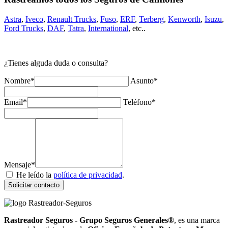
Astra
,
Iveco
,
Renault Trucks
,
Fuso
,
ERF
,
Terberg
,
Kenworth
,
Isuzu
,
Ford Trucks
,
DAF
,
Tatra
,
International
, etc..
¿Tienes alguda duda o consulta?
Nombre*
Asunto*
Email*
Teléfono*
Mensaje*
He leído la
política de privacidad
.
Solicitar contacto
Rastreador Seguros - Grupo Seguros Generales®
, es una marca