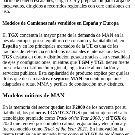
packs de batería escalables, carga CCS y preparación para carga de
megavatios, dirigidos a recorridos regionales con cero emisiones en
uso.
Modelos de Camiones más vendidos en España y Europa
El
TGX
concentra la mayor parte de la demanda de MAN en la
pesada europea por su equilibrio de consumo y habitabilidad; en
España
y en los principales mercados de la UE es una de las
tractoras de referencia en tráficos nacionales e internacionales. El
TGS
destaca en obra y distribución pesada gracias a su versatilidad
de ejes y configuraciones, mientras que
TGM
y
TGL
tienen fuerte
presencia en distribución regional, logística de alimentación y
servicios públicos. Esta capilaridad de producto explica por qué las
flotas que desean
rastrear seguros MAN
encuentran opciones
adaptadas a rutas, MMA y perfiles de conducción muy distintos.
Modelos míticos de MAN
En la memoria del sector quedan los
F2000
de los noventa por su
fiabilidad, los primeros
TGA/TGX/TGS
que introdujeron el salto
tecnológico premiado como
Truck of the Year 2008
, y el
TGX
de
2020 que renovó por completo cabina, ergonomía y electrónica y
fue reconocido como
Truck of the Year 2021
. En innovación, la
marca también ha anunciado hitos como el
hTGX
de hidrógeno en