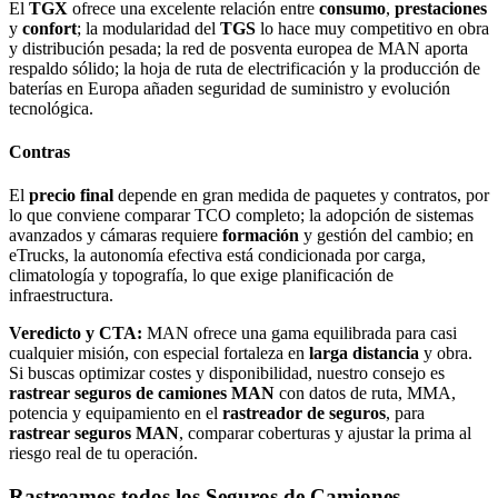
El
TGX
ofrece una excelente relación entre
consumo
,
prestaciones
y
confort
; la modularidad del
TGS
lo hace muy competitivo en obra
y distribución pesada; la red de posventa europea de MAN aporta
respaldo sólido; la hoja de ruta de electrificación y la producción de
baterías en Europa añaden seguridad de suministro y evolución
tecnológica.
Contras
El
precio final
depende en gran medida de paquetes y contratos, por
lo que conviene comparar TCO completo; la adopción de sistemas
avanzados y cámaras requiere
formación
y gestión del cambio; en
eTrucks, la autonomía efectiva está condicionada por carga,
climatología y topografía, lo que exige planificación de
infraestructura.
Veredicto y CTA:
MAN ofrece una gama equilibrada para casi
cualquier misión, con especial fortaleza en
larga distancia
y obra.
Si buscas optimizar costes y disponibilidad, nuestro consejo es
rastrear seguros de camiones MAN
con datos de ruta, MMA,
potencia y equipamiento en el
rastreador de seguros
, para
rastrear seguros MAN
, comparar coberturas y ajustar la prima al
riesgo real de tu operación.
Rastreamos todos los Seguros de Camiones