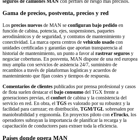
seguros de camiones MAN
con perfiles de riesgo más precisos.
Gama de precios, postventa, precios y red
Los
precios nuevos
de MAN se
configuran bajo pedido
en
función de cabina, potencia, ejes, suspensiones, paquetes
aerodinámicos y de seguridad, y contratos de mantenimiento y
conectividad. La marca opera centros de
vehículo usado
con
unidades certificadas y garantías que aportan transparencia al
historial de mantenimiento, un punto a favor al
rastrear seguros
y
negociar coberturas. En posventa, MAN dispone de una red europea
muy amplia con servicios de asistencia 24/7, suministro de
recambios a través de plataformas logísticas y acuerdos de
mantenimiento que fijan costes y tiempos de respuesta.
Comentarios de clientes
publicados por prensa profesional y casos
de flota suelen destacar el
bajo consumo
del TGX frente a
generaciones previas, el
confort
de cabina y la consistencia del
servicio en red. En obra, el
TGS
es valorado por su robustez y la
facilidad para carrozar; en distribución,
TGM/TGL
sobresalen por
maniobrabilidad y ergonomía. En proyectos piloto con
eTrucks
, los
operadores subrayan la importancia de planificar la recarga y la
capacitación de conductores para extraer toda la eficiencia.
Países donde opera MAN