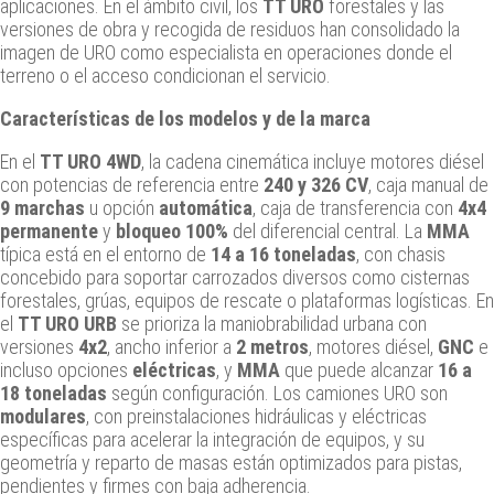
aplicaciones. En el ámbito civil, los
TT URO
forestales y las
versiones de obra y recogida de residuos han consolidado la
imagen de URO como especialista en operaciones donde el
terreno o el acceso condicionan el servicio.
Características de los modelos y de la marca
En el
TT URO 4WD
, la cadena cinemática incluye motores diésel
con potencias de referencia entre
240 y 326 CV
, caja manual de
9 marchas
u opción
automática
, caja de transferencia con
4x4
permanente
y
bloqueo 100%
del diferencial central. La
MMA
típica está en el entorno de
14 a 16 toneladas
, con chasis
concebido para soportar carrozados diversos como cisternas
forestales, grúas, equipos de rescate o plataformas logísticas. En
el
TT URO URB
se prioriza la maniobrabilidad urbana con
versiones
4x2
, ancho inferior a
2 metros
, motores diésel,
GNC
e
incluso opciones
eléctricas
, y
MMA
que puede alcanzar
16 a
18 toneladas
según configuración. Los camiones URO son
modulares
, con preinstalaciones hidráulicas y eléctricas
específicas para acelerar la integración de equipos, y su
geometría y reparto de masas están optimizados para pistas,
pendientes y firmes con baja adherencia.