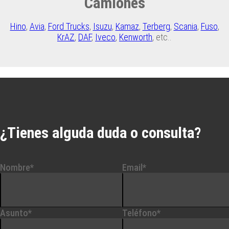
Camiones
Hino
,
Avia
,
Ford Trucks
,
Isuzu
,
Kamaz
,
Terberg
,
Scania
,
Fuso
,
KrAZ
,
DAF
,
Iveco
,
Kenworth
, etc..
¿Tienes alguda duda o consulta?
Nombre*
Email*
Asunto*
Teléfono*