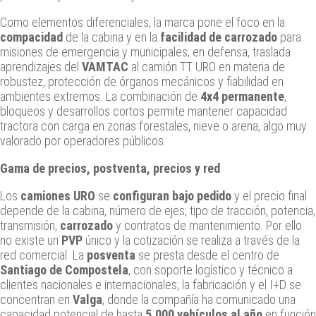
Como elementos diferenciales, la marca pone el foco en la
compacidad
de la cabina y en la
facilidad de carrozado
para
misiones de emergencia y municipales; en defensa, traslada
aprendizajes del
VAMTAC
al camión TT URO en materia de
robustez, protección de órganos mecánicos y fiabilidad en
ambientes extremos. La combinación de
4x4 permanente
,
bloqueos y desarrollos cortos permite mantener capacidad
tractora con carga en zonas forestales, nieve o arena, algo muy
valorado por operadores públicos.
Gama de precios, postventa, precios y red
Los
camiones URO
se
configuran bajo pedido
y el precio final
depende de la cabina, número de ejes, tipo de tracción, potencia,
transmisión,
carrozado
y contratos de mantenimiento. Por ello
no existe un
PVP
único y la cotización se realiza a través de la
red comercial. La
posventa
se presta desde el centro de
Santiago de Compostela
, con soporte logístico y técnico a
clientes nacionales e internacionales; la fabricación y el I+D se
concentran en
Valga
, donde la compañía ha comunicado una
capacidad potencial de hasta
5.000 vehículos al año
en función