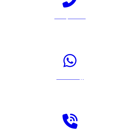
Llamar por Teléfono
Pulsa sobre el icono para llamar a Rastreador-Seguros al 917567108
Enviar WhatsApp
Pulsa sobre el icono para enviar un WhatsApp a Rastreador-Seguros
Solicitar llamada