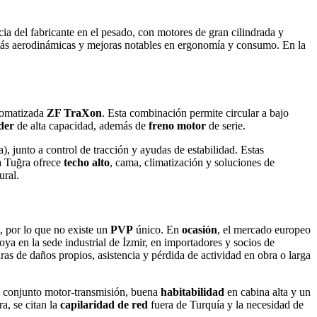
ia del fabricante en el pesado, con motores de gran cilindrada y
 más aerodinámicas y mejoras notables en ergonomía y consumo. En la
utomatizada
ZF TraXon
. Esta combinación permite circular a bajo
der
de alta capacidad, además de
freno motor
de serie.
 junto a control de tracción y ayudas de estabilidad. Estas
la Tuğra ofrece
techo alto
, cama, climatización y soluciones de
ural.
, por lo que no existe un
PVP
único. En
ocasión
, el mercado europeo
oya en la sede industrial de İzmir, en importadores y socios de
as de daños propios, asistencia y pérdida de actividad en obra o larga
l conjunto motor‑transmisión, buena
habitabilidad
en cabina alta y un
a, se citan la
capilaridad de red
fuera de Turquía y la necesidad de