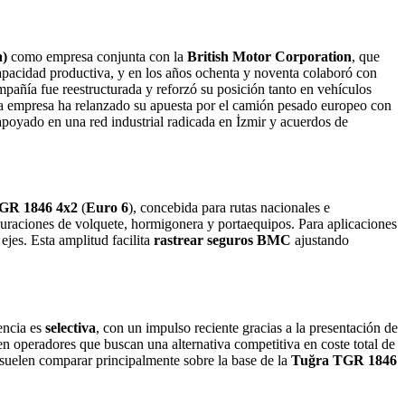
a)
como empresa conjunta con la
British Motor Corporation
, que
apacidad productiva, y en los años ochenta y noventa colaboró con
ompañía fue reestructurada y reforzó su posición tanto en vehículos
y la empresa ha relanzado su apuesta por el camión pesado europeo con
apoyado en una red industrial radicada en İzmir y acuerdos de
GR 1846 4x2
(
Euro 6
), concebida para rutas nacionales e
guraciones de volquete, hormigonera y portaequipos. Para aplicaciones
ejes. Esta amplitud facilita
rastrear seguros BMC
ajustando
sencia es
selectiva
, con un impulso reciente gracias a la presentación de
n operadores que buscan una alternativa competitiva en coste total de
suelen comparar principalmente sobre la base de la
Tuğra TGR 1846