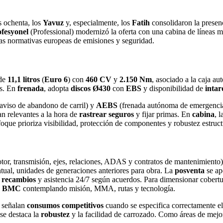
s ochenta, los
Yavuz
y, especialmente, los
Fatih
consolidaron la presenc
fesyonel
(Professional) modernizó la oferta con una cabina de líneas
as normativas europeas de emisiones y seguridad.
de
11,1 litros
(
Euro 6
) con
460 CV
y
2.150 Nm
, asociado a la caja a
es. En
frenada
, adopta
discos Ø430
con
EBS
y disponibilidad de
intar
aviso de abandono de carril) y
AEBS
(frenada autónoma de emergencia),
an relevantes a la hora de
rastrear seguros
y fijar primas. En
cabina
, 
foque prioriza visibilidad, protección de componentes y robustez estruct
tor, transmisión, ejes, relaciones, ADAS y contratos de mantenimiento)
tual, unidades de generaciones anteriores para obra. La
posventa
se ap
e
recambios
y asistencia 24/7 según acuerdos. Para dimensionar cobertur
os BMC
contemplando misión, MMA, rutas y tecnología.
a señalan
consumos competitivos
cuando se especifica correctamente e
 se destaca la
robustez
y la facilidad de carrozado. Como áreas de mejor