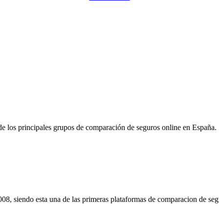
Pulsa para solicitar la llamada de un comercial de Rastreador-Seguros
e los principales grupos de comparación de seguros online en España.
08, siendo esta una de las primeras plataformas de comparacion de seg