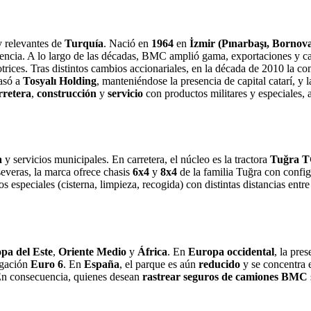
y relevantes de
Turquía
. Nació en
1964
en
İzmir (Pınarbaşı, Bornov
icencia. A lo largo de las décadas, BMC amplió gama, exportaciones y c
otrices. Tras distintos cambios accionariales, en la década de 2010 la c
pasó a
Tosyalı Holding
, manteniéndose la presencia de capital catarí, 
rretera
,
construcción
y
servicio
con productos militares y especiales, 
a
y servicios municipales. En carretera, el núcleo es la tractora
Tuğra T
severas, la marca ofrece chasis
6x4
y
8x4
de la familia Tuğra con confi
speciales (cisterna, limpieza, recogida) con distintas distancias entre 
pa del Este
,
Oriente Medio
y
África
. En
Europa occidental
, la pre
ogación
Euro 6
. En
España
, el parque es aún
reducido
y se concentra e
 En consecuencia, quienes desean
rastrear seguros de camiones BMC