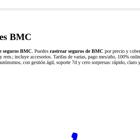
nes BMC
de seguros BMC
. Puedes
rastrear seguros de BMC
por precio y cobert
 y rem.; incluye accesorios. Tarifas de varias, pago mes/año, 100% onlin
autónomos, con gestión ágil, soporte 7d y cero sorpresas: rápido, claro y
¿Desea ponerse en contacto con Rastreador-Seguros?