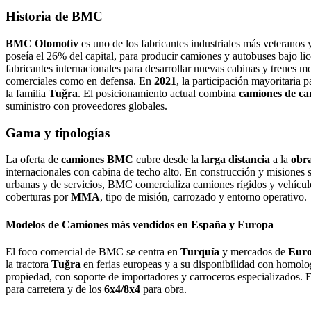
Historia de BMC
BMC Otomotiv
es uno de los fabricantes industriales más veteranos 
poseía el 26% del capital, para producir camiones y autobuses bajo l
fabricantes internacionales para desarrollar nuevas cabinas y trenes m
comerciales como en defensa. En
2021
, la participación mayoritaria 
la familia
Tuğra
. El posicionamiento actual combina
camiones de ca
suministro con proveedores globales.
Gama y tipologías
La oferta de
camiones BMC
cubre desde la
larga distancia
a la
obr
internacionales con cabina de techo alto. En construcción y misiones 
urbanas y de servicios, BMC comercializa camiones rígidos y vehículos e
coberturas por
MMA
, tipo de misión, carrozado y entorno operativo.
Modelos de Camiones más vendidos en España y Europa
El foco comercial de BMC se centra en
Turquía
y mercados de
Euro
la tractora
Tuğra
en ferias europeas y a su disponibilidad con homol
propiedad, con soporte de importadores y carroceros especializados.
para carretera y de los
6x4/8x4
para obra.