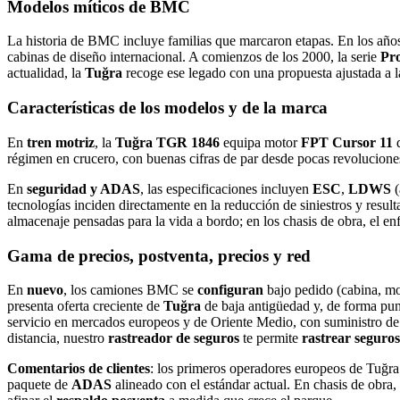
Modelos míticos de BMC
La historia de BMC incluye familias que marcaron etapas. En los año
cabinas de diseño internacional. A comienzos de los 2000, la serie
Pro
actualidad, la
Tuğra
recoge ese legado con una propuesta ajustada a l
Características de los modelos y de la marca
En
tren motriz
, la
Tuğra TGR 1846
equipa motor
FPT Cursor 11
régimen en crucero, con buenas cifras de par desde pocas revolucion
En
seguridad y ADAS
, las especificaciones incluyen
ESC
,
LDWS
(
tecnologías inciden directamente en la reducción de siniestros y result
almacenaje pensadas para la vida a bordo; en los chasis de obra, el en
Gama de precios, postventa, precios y red
En
nuevo
, los camiones BMC se
configuran
bajo pedido (cabina, mo
presenta oferta creciente de
Tuğra
de baja antigüedad y, de forma pun
servicio en mercados europeos y de Oriente Medio, con suministro d
distancia, nuestro
rastreador de seguros
te permite
rastrear segur
Comentarios de clientes
: los primeros operadores europeos de Tuğr
paquete de
ADAS
alineado con el estándar actual. En chasis de obra,