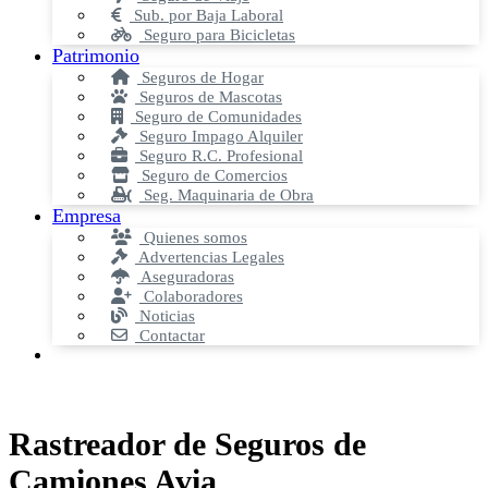
Sub. por Baja Laboral
Seguro para Bicicletas
Patrimonio
Seguros de Hogar
Seguros de Mascotas
Seguro de Comunidades
Seguro Impago Alquiler
Seguro R.C. Profesional
Seguro de Comercios
Seg. Maquinaria de Obra
Empresa
Quienes somos
Advertencias Legales
Aseguradoras
Colaboradores
Noticias
Contactar
Rastreador de Seguros de
Camiones Avia