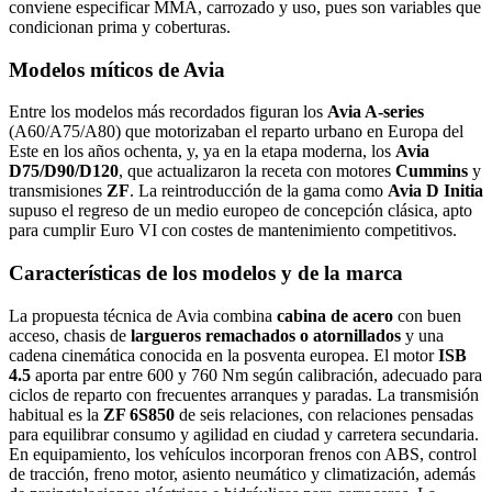
conviene especificar MMA, carrozado y uso, pues son variables que
condicionan prima y coberturas.
Modelos míticos de Avia
Entre los modelos más recordados figuran los
Avia A‑series
(A60/A75/A80) que motorizaban el reparto urbano en Europa del
Este en los años ochenta, y, ya en la etapa moderna, los
Avia
D75/D90/D120
, que actualizaron la receta con motores
Cummins
y
transmisiones
ZF
. La reintroducción de la gama como
Avia D Initia
supuso el regreso de un medio europeo de concepción clásica, apto
para cumplir Euro VI con costes de mantenimiento competitivos.
Características de los modelos y de la marca
La propuesta técnica de Avia combina
cabina de acero
con buen
acceso, chasis de
largueros remachados o atornillados
y una
cadena cinemática conocida en la posventa europea. El motor
ISB
4.5
aporta par entre 600 y 760 Nm según calibración, adecuado para
ciclos de reparto con frecuentes arranques y paradas. La transmisión
habitual es la
ZF 6S850
de seis relaciones, con relaciones pensadas
para equilibrar consumo y agilidad en ciudad y carretera secundaria.
En equipamiento, los vehículos incorporan frenos con ABS, control
de tracción, freno motor, asiento neumático y climatización, además