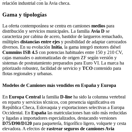
relación industrial con la Avia checa.
Gama y tipologías
La oferta contemporánea se centra en camiones
medios
para
distribución y servicios municipales. La familia
Avia D
se
caracteriza por cabina de acero, bastidor de largueros remachado,
múltiples
distancias entre ejes
y posibilidad de adaptar carrozados
diversos. En su evolución
Initia
, la gama integró motores diésel
Cummins ISB 4.5
con potencias habituales entre 150 y 210 CV,
cajas manuales o automatizadas de origen ZF según versión y
sistemas de postratamiento preparados para Euro VI. La marca ha
priorizado robustez, facilidad de servicio y
TCO
contenido para
flotas regionales y urbanas.
Modelos de Camiones más vendidos en España y Europa
En
Europa Central
la familia
D‑line
ha sido la columna vertebral
en reparto y servicios técnicos, con presencia significativa en
República Checa, Eslovaquia y exportaciones selectivas a Europa
Occidental. En
España
las matriculaciones han sido más reducidas
y ligadas a importadores especializados, destacando versiones
D75/D90/D120
para paquetería, frigorífico ligero, volquete y cesta
elevadora. A efectos de
rastrear seguros de camiones Avia