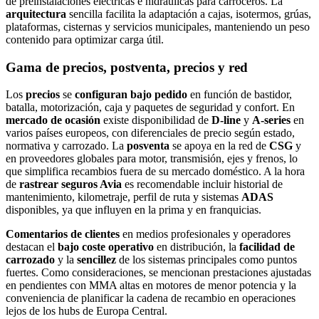
de preinstalaciones eléctricas e hidráulicas para carroceros. La
arquitectura
sencilla facilita la adaptación a cajas, isotermos, grúas,
plataformas, cisternas y servicios municipales, manteniendo un peso
contenido para optimizar carga útil.
Gama de precios, postventa, precios y red
Los
precios
se
configuran bajo pedido
en función de bastidor,
batalla, motorización, caja y paquetes de seguridad y confort. En
mercado de ocasión
existe disponibilidad de
D‑line
y
A‑series
en
varios países europeos, con diferenciales de precio según estado,
normativa y carrozado. La
posventa
se apoya en la red de
CSG
y
en proveedores globales para motor, transmisión, ejes y frenos, lo
que simplifica recambios fuera de su mercado doméstico. A la hora
de
rastrear seguros Avia
es recomendable incluir historial de
mantenimiento, kilometraje, perfil de ruta y sistemas
ADAS
disponibles, ya que influyen en la prima y en franquicias.
Comentarios de clientes
en medios profesionales y operadores
destacan el
bajo coste operativo
en distribución, la
facilidad de
carrozado
y la
sencillez
de los sistemas principales como puntos
fuertes. Como consideraciones, se mencionan prestaciones ajustadas
en pendientes con MMA altas en motores de menor potencia y la
conveniencia de planificar la cadena de recambio en operaciones
lejos de los hubs de Europa Central.