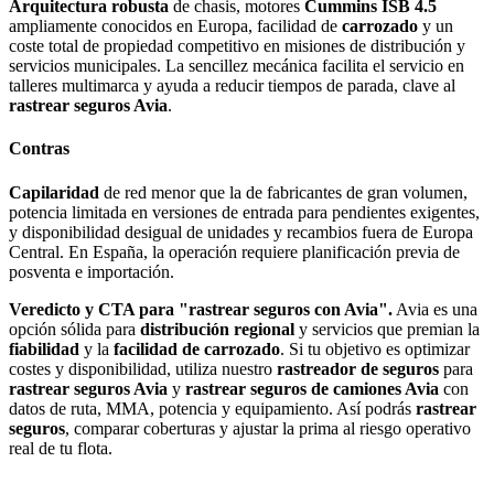
Arquitectura robusta
de chasis, motores
Cummins ISB 4.5
ampliamente conocidos en Europa, facilidad de
carrozado
y un
coste total de propiedad competitivo en misiones de distribución y
servicios municipales. La sencillez mecánica facilita el servicio en
talleres multimarca y ayuda a reducir tiempos de parada, clave al
rastrear seguros Avia
.
Contras
Capilaridad
de red menor que la de fabricantes de gran volumen,
potencia limitada en versiones de entrada para pendientes exigentes,
y disponibilidad desigual de unidades y recambios fuera de Europa
Central. En España, la operación requiere planificación previa de
posventa e importación.
Veredicto y CTA para "rastrear seguros con Avia".
Avia es una
opción sólida para
distribución regional
y servicios que premian la
fiabilidad
y la
facilidad de carrozado
. Si tu objetivo es optimizar
costes y disponibilidad, utiliza nuestro
rastreador de seguros
para
rastrear seguros Avia
y
rastrear seguros de camiones Avia
con
datos de ruta, MMA, potencia y equipamiento. Así podrás
rastrear
seguros
, comparar coberturas y ajustar la prima al riesgo operativo
real de tu flota.