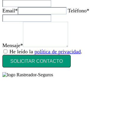
Email*
Teléfono*
Mensaje*
He leído la
política de privacidad
.
SOLICITAR CONTACTO
Rastreador Seguros - Grupo Seguros Generales®
, es una marca
comercial registrada en la
Oficina Española de Patentes y Marcas
(
N0465668
) del
Grupo Seguros Generales
, uno de los principales
grupos de rastreo de seguros en España,
online desde 2008
.
RASTREADOR SEGUROS - GRUPO SEGUROS
GENERALES
HORARIO: