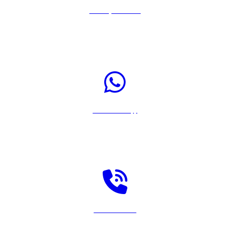
Llamar por Teléfono
Pulsa sobre el icono para llamar a Rastreador-Seguros al 917567108
Enviar WhatsApp
Pulsa sobre el icono para enviar un WhatsApp a Rastreador-Seguros
Solicitar llamada