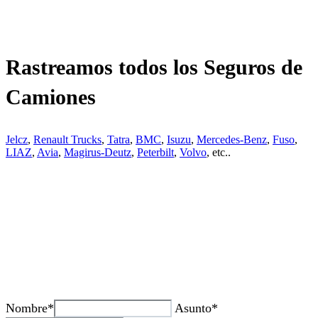
Rastreamos todos los Seguros de
Camiones
Jelcz
,
Renault Trucks
,
Tatra
,
BMC
,
Isuzu
,
Mercedes-Benz
,
Fuso
,
LIAZ
,
Avia
,
Magirus-Deutz
,
Peterbilt
,
Volvo
, etc..
¿Tienes alguda duda o consulta?
Nombre*
Asunto*