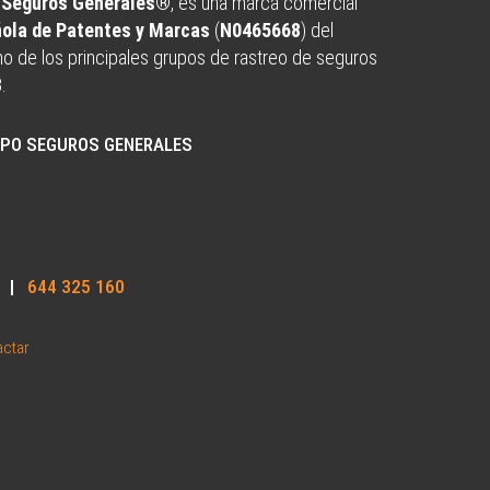
o Seguros Generales®
, es una marca comercial
ñola de Patentes y Marcas
(
N0465668
) del
uno de los principales grupos de rastreo de seguros
8
.
UPO SEGUROS GENERALES
|
644 325 160
actar