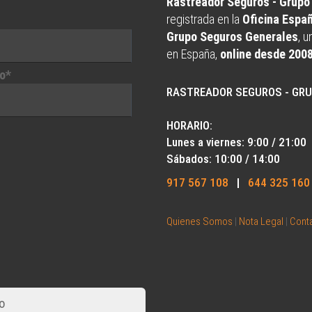
Rastreador Seguros - Grup
registrada en la
Oficina Espa
Grupo Seguros Generales
, 
en España,
online desde 200
o*
RASTREADOR SEGUROS - GR
HORARIO:
Lunes a viernes: 9:00 / 21:00
Sábados: 10:00 / 14:00
917 567 108
|
644 325 160
Quienes Somos
|
Nota Legal
|
Cont
o