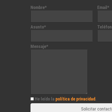
Nombre*
Email*
Asunto*
Teléfon
Mensaje*
He leído la
política de privacidad
.
Solicitar contact