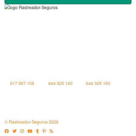
Rastreador Seguros - Grupo Seguros Generales®
, es una
marca comercial registrada en la
Oficina Española de Patentes
y Marcas
(
N0465668
) del
Grupo Seguros Generales
, uno de
los principales grupos de rastreo de seguros en España,
online
desde 2008
.
RASTREADOR SEGUROS - GRUPO SEGUROS GENERALES
HORARIO:
Lunes a viernes: 9:00 / 21:00
Sábados: 10:00 / 14:00
917 567 108
|
644 325 160
|
644 325 160
Quienes Somos
|
Nota Legal
|
Contactar
© Rastreador-Seguros
2026