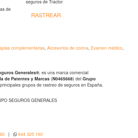
seguros de Tractor
ras de
RASTREAR
rapias complementarias
,
Accesorios de cocina
,
Examen médico
,
Seguros Generales®
, es una marca comercial
la de Patentes y Marcas
(
N0465668
) del
Grupo
 principales grupos de rastreo de seguros en España,
UPO SEGUROS GENERALES
160
|
644 325 160