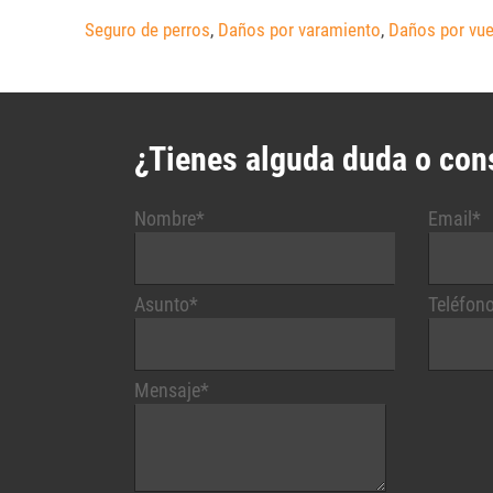
Seguro de perros
,
Daños por varamiento
,
Daños por vue
¿Tienes alguda duda o con
Nombre*
Email*
Asunto*
Teléfon
Mensaje*