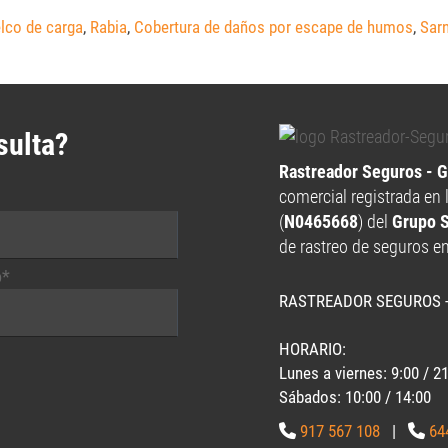
lco de carga
,
Rabia
,
Cobertura de daños por escape de humos
,
Sar
sulta?
Rastreador Seguros - 
comercial registrada en 
(
N0465668
) del
Grupo 
de rastreo de seguros e
o*
RASTREADOR SEGUROS 
HORARIO:
Lunes a viernes: 9:00 / 2
Sábados: 10:00 / 14:00
917 567 108
|
64