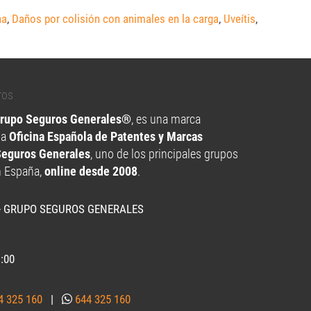
na
,
Daños por colisión con animales en la carga
,
Uveítis
,
Grupo Seguros Generales®
, es una marca
la
Oficina Española de Patentes y Marcas
Seguros Generales
, uno de los principales grupos
n España,
online desde 2008
.
- GRUPO SEGUROS GENERALES
1:00
4 325 160
|
644 325 160