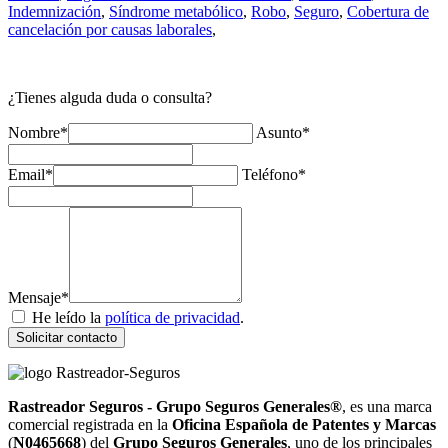
Indemnización
,
Síndrome metabólico
,
Robo
,
Seguro
,
Cobertura de
cancelación por causas laborales
,
¿Tienes alguda duda o consulta?
Nombre*
Asunto*
Email*
Teléfono*
Mensaje*
He leído la
política de privacidad
.
Solicitar contacto
Rastreador Seguros - Grupo Seguros Generales®
, es una marca
comercial registrada en la
Oficina Española de Patentes y Marcas
(
N0465668
) del
Grupo Seguros Generales
, uno de los principales