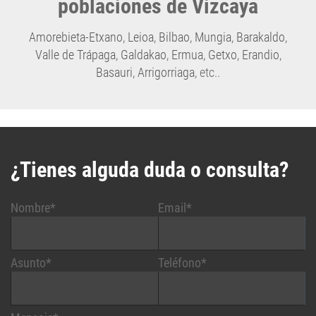
Amorebieta-Etxano
,
Leioa
,
Bilbao
,
Mungia
,
Barakaldo
,
Valle de Trápaga
,
Galdakao
,
Ermua
,
Getxo
,
Erandio
,
Basauri
,
Arrigorriaga
, etc..
¿Tienes alguda duda o consulta?
Nombre*
Email*
Asunto*
Teléfono*
Mensaje*