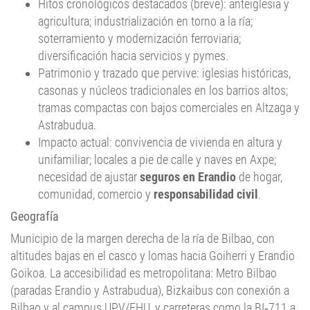
soterramiento y modernización ferroviaria;
diversificación hacia servicios y pymes.
Patrimonio y trazado que pervive: iglesias históricas,
casonas y núcleos tradicionales en los barrios altos;
tramas compactas con bajos comerciales en Altzaga y
Astrabudua.
Impacto actual: convivencia de vivienda en altura y
unifamiliar; locales a pie de calle y naves en Axpe;
necesidad de ajustar
seguros en Erandio
de hogar,
comunidad, comercio y
responsabilidad civil
.
Geografía
Municipio de la margen derecha de la ría de Bilbao, con
altitudes bajas en el casco y lomas hacia Goiherri y Erandio
Goikoa. La accesibilidad es metropolitana: Metro Bilbao
(paradas Erandio y Astrabudua), Bizkaibus con conexión a
Bilbao y al campus UPV/EHU, y carreteras como la BI‑711 a
lo largo de la ribera. Esta disposición explica una vida