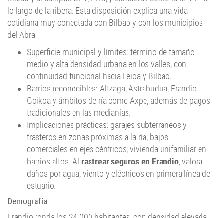
cotidiana muy conectada con Bilbao y con los municipios
del Abra.
Superficie municipal y límites: término de tamaño
medio y alta densidad urbana en los valles, con
continuidad funcional hacia Leioa y Bilbao.
Barrios reconocibles: Altzaga, Astrabudua, Erandio
Goikoa y ámbitos de ría como Axpe, además de pagos
tradicionales en las medianías.
Implicaciones prácticas: garajes subterráneos y
trasteros en zonas próximas a la ría; bajos
comerciales en ejes céntricos; vivienda unifamiliar en
barrios altos. Al
rastrear seguros en Erandio
, valora
daños por agua, viento y eléctricos en primera línea de
estuario.
Demografía
Erandio ronda los 24.000 habitantes, con densidad elevada
en Altzaga y Astrabudua y menor en Erandio Goikoa y áreas