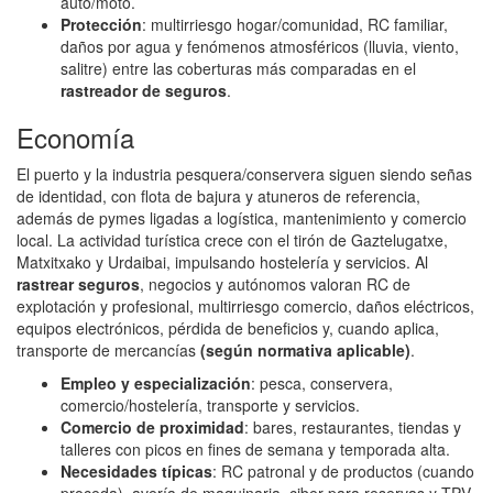
auto/moto.
Protección
: multirriesgo hogar/comunidad, RC familiar,
daños por agua y fenómenos atmosféricos (lluvia, viento,
salitre) entre las coberturas más comparadas en el
rastreador de seguros
.
Economía
El puerto y la industria pesquera/conservera siguen siendo señas
de identidad, con flota de bajura y atuneros de referencia,
además de pymes ligadas a logística, mantenimiento y comercio
local. La actividad turística crece con el tirón de Gaztelugatxe,
Matxitxako y Urdaibai, impulsando hostelería y servicios. Al
rastrear seguros
, negocios y autónomos valoran RC de
explotación y profesional, multirriesgo comercio, daños eléctricos,
equipos electrónicos, pérdida de beneficios y, cuando aplica,
transporte de mercancías
(según normativa aplicable)
.
Empleo y especialización
: pesca, conservera,
comercio/hostelería, transporte y servicios.
Comercio de proximidad
: bares, restaurantes, tiendas y
talleres con picos en fines de semana y temporada alta.
Necesidades típicas
: RC patronal y de productos (cuando
proceda), avería de maquinaria, ciber para reservas y TPV,