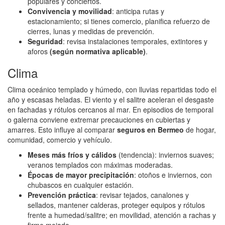
populares y conciertos.
Convivencia y movilidad
: anticipa rutas y
estacionamiento; si tienes comercio, planifica refuerzo de
cierres, lunas y medidas de prevención.
Seguridad
: revisa instalaciones temporales, extintores y
aforos
(según normativa aplicable)
.
Clima
Clima oceánico templado y húmedo, con lluvias repartidas todo el
año y escasas heladas. El viento y el salitre aceleran el desgaste
en fachadas y rótulos cercanos al mar. En episodios de temporal
o galerna conviene extremar precauciones en cubiertas y
amarres. Esto influye al comparar
seguros en Bermeo
de hogar,
comunidad, comercio y vehículo.
Meses más fríos y cálidos
(tendencia): inviernos suaves;
veranos templados con máximas moderadas.
Épocas de mayor precipitación
: otoños e inviernos, con
chubascos en cualquier estación.
Prevención práctica
: revisar tejados, canalones y
sellados, mantener calderas, proteger equipos y rótulos
frente a humedad/salitre; en movilidad, atención a rachas y
firme mojado.