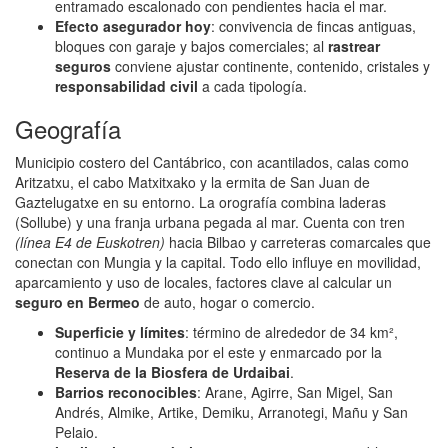
entramado escalonado con pendientes hacia el mar.
Efecto asegurador hoy
: convivencia de fincas antiguas,
bloques con garaje y bajos comerciales; al
rastrear
seguros
conviene ajustar continente, contenido, cristales y
responsabilidad civil
a cada tipología.
Geografía
Municipio costero del Cantábrico, con acantilados, calas como
Aritzatxu, el cabo Matxitxako y la ermita de San Juan de
Gaztelugatxe en su entorno. La orografía combina laderas
(Sollube) y una franja urbana pegada al mar. Cuenta con tren
(línea E4 de Euskotren)
hacia Bilbao y carreteras comarcales que
conectan con Mungia y la capital. Todo ello influye en movilidad,
aparcamiento y uso de locales, factores clave al calcular un
seguro en Bermeo
de auto, hogar o comercio.
Superficie y límites
: término de alrededor de 34 km²,
continuo a Mundaka por el este y enmarcado por la
Reserva de la Biosfera de Urdaibai
.
Barrios reconocibles
: Arane, Agirre, San Migel, San
Andrés, Almike, Artike, Demiku, Arranotegi, Mañu y San
Pelaio.