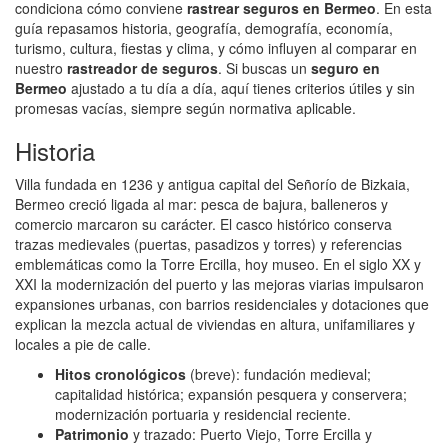
condiciona cómo conviene
rastrear seguros en Bermeo
. En esta
guía repasamos historia, geografía, demografía, economía,
turismo, cultura, fiestas y clima, y cómo influyen al comparar en
nuestro
rastreador de seguros
. Si buscas un
seguro en
Bermeo
ajustado a tu día a día, aquí tienes criterios útiles y sin
promesas vacías, siempre según normativa aplicable.
Historia
Villa fundada en 1236 y antigua capital del Señorío de Bizkaia,
Bermeo creció ligada al mar: pesca de bajura, balleneros y
comercio marcaron su carácter. El casco histórico conserva
trazas medievales (puertas, pasadizos y torres) y referencias
emblemáticas como la Torre Ercilla, hoy museo. En el siglo XX y
XXI la modernización del puerto y las mejoras viarias impulsaron
expansiones urbanas, con barrios residenciales y dotaciones que
explican la mezcla actual de viviendas en altura, unifamiliares y
locales a pie de calle.
Hitos cronológicos
(breve): fundación medieval;
capitalidad histórica; expansión pesquera y conservera;
modernización portuaria y residencial reciente.
Patrimonio
y trazado: Puerto Viejo, Torre Ercilla y