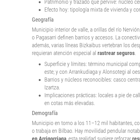
Patrimonio y trazado que pervive: núcleo cen
Efecto hoy: tipología mixta de vivienda y 
Geografía
Municipio interior de valle, a orillas del río Ner
o Pagasarri definen barrios y accesos. La conectiv
además, varias líneas Bizkaibus vertebran los de
requieran atención especial al
rastrear seguros
.
Superficie y límites: término municipal comp
este; y con Arrankudiaga y Alonsotegi al oes
Barrios y núcleos reconocibles: casco centra
Izartza.
Implicaciones prácticas: locales a pie de c
en cotas más elevadas.
Demografía
Municipio en torno a los 11–12 mil habitantes, co
o trabaja en Bilbao. Hay movilidad pendular notabl
en Arrigorriaga
, esta realidad sugiere reforzar
res