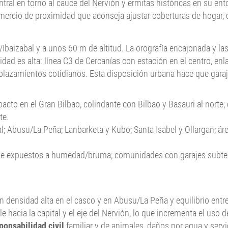
tral en torno al cauce del Nervión y ermitas históricas en su ent
comercio de proximidad que aconseja ajustar coberturas de hogar
vión/Ibaizabal y a unos 60 m de altitud. La orografía encajonada y
idad es alta: línea C3 de Cercanías con estación en el centro, en
splazamientos cotidianos. Esta disposición urbana hace que garaj
acto en el Gran Bilbao, colindante con Bilbao y Basauri al norte; 
te.
l; Abusu/La Peña; Lanbarketa y Kubo; Santa Isabel y Ollargan; áre
alle expuestos a humedad/bruma; comunidades con garajes subterr
n densidad alta en el casco y en Abusu/La Peña y equilibrio entre
e hacia la capital y el eje del Nervión, lo que incrementa el uso
ponsabilidad civil
familiar y de animales, daños por agua y servi