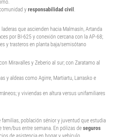
orno.
, comunidad y
responsabilidad civil
.
 las laderas que ascienden hacia Malmasín, Artanda
laces por BI-625 y conexión cercana con la AP-68;
es y trasteros en planta baja/semisótano
con Miravalles y Zeberio al sur; con Zaratamo al
as y aldeas como Agirre, Martiartu, Larrasko e
áneos; y viviendas en altura versus unifamiliares
 familias, población sénior y juventud que estudia
 de tren/bus entre semana. En pólizas de
seguros
cios de asistencia en hogar y vehículo.