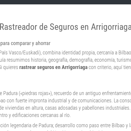
Rastreador de Seguros en Arrigorriag
l para comparar y ahorrar
 País Vasco/Euskadi), combina identidad propia, cercanía a Bilbao
guía resumimos historia, geografía, demografía, economía, turismo,
Si quieres
rastrear seguros en Arrigorriaga
con criterio, aquí tie
e Padura («piedras rojas»), recuerdo de un antiguo enfrentamiento
lbao con fuerte impronta industrial y de comunicaciones. La conso
 viviendas en altura, casas adosadas y pabellones industriales.
ntro y edificaciones cercanas al río.
ción legendaria de Padura; desarrollo como paso entre Bilbao y l