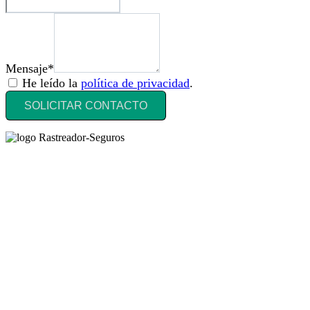
Mensaje*
He leído la
política de privacidad
.
SOLICITAR CONTACTO
Rastreador Seguros - Grupo Seguros Generales®
, es una marca
comercial registrada en la
Oficina Española de Patentes y Marcas
(
N0465668
) del
Grupo Seguros Generales
, uno de los principales
grupos de rastreo de seguros en España,
online desde 2008
.
RASTREADOR SEGUROS - GRUPO SEGUROS
GENERALES
HORARIO:
Lunes a viernes: 9:00 / 21:00
Sábados: 10:00 / 14:00