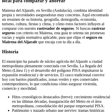
local para comparar y ahorrar
Mairena del Aljarafe, en Sevilla (Andalucía), combina identidad
propia y necesidades aseguradoras muy concretas. Aquí encontrarás
un resumen de su historia, geografía, demografía, economía,
turismo, cultura, fiestas y clima, y cómo estos factores influyen al
comparar con nuestro
rastreador de seguros
. Si buscas
rastrear
seguros
con criterio en Mairena, esta guía te orienta sin promesas
vacías y según normativa aplicable, para que elijas el
seguro en
Mairena del Aljarafe
que encaja con tu día a día.
Historia
El municipio ha pasado de núcleo agrícola del Aljarafe a ciudad
metropolitana plenamente conectada con Sevilla. La llegada del
Metro (Línea 1) y el desarrollo del polígono PISA impulsaron la
expansión residencial y de servicios. El casco tradicional convive
hoy con barrios planificados, zonas verdes y ejes comerciales
contemporáneos, lo que condiciona cómo asegurar vivienda,
comercio y movilidad.
Hitos cronológicos destacados (breve): crecimiento residencial
en las últimas décadas, inauguración del Metro en el área
metropolitana, consolidación del parque empresarial PISA.
Patrimonio y trazado urbano que pervive: tramas históricas