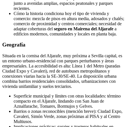
junto a avenidas amplias, espacios peatonales y parques
recientes.
Cómo la historia condiciona hoy el tipo de vivienda y
comercio: mezcla de pisos en altura media, adosados y chalés;
comercio de proximidad y centros comerciales; necesidad de
adaptar coberturas del
seguro en Mairena del Aljarafe
a
edificios modernos, comunidades y locales en planta baja.
Geografía
Situada en la cornisa del Aljarafe, muy próxima a Sevilla capital, es
un entorno urbano-residencial con parques periurbanos y áreas
empresariales. La accesibilidad es alta: Línea 1 del Metro (paradas
Ciudad Expo y Cavaleri), red de autobuses metropolitanos y
conexiones viarias hacia la SE-30/SE-40. La disposición urbana
combina barrios residenciales consolidados, urbanizaciones con
vivienda unifamiliar y suelos terciarios.
Superficie municipal y límites con otras localidades: término
compacto en el Aljarafe, lindando con San Juan de
Aznalfarache, Tomares, Bormujos y Gelves.
Barrios o zonas reconocibles (mención breve): Ciudad Expo,
Cavaleri, Simón Verde, zonas próximas al PISA y al Centro
Multiusos.
Implicaciones prácticas: garajes y trasteros habituales en