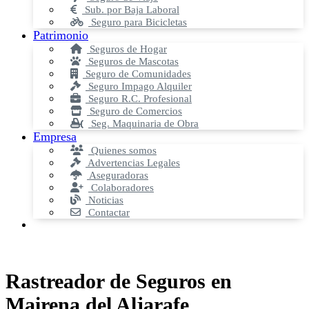
Sub. por Baja Laboral
Seguro para Bicicletas
Patrimonio
Seguros de Hogar
Seguros de Mascotas
Seguro de Comunidades
Seguro Impago Alquiler
Seguro R.C. Profesional
Seguro de Comercios
Seg. Maquinaria de Obra
Empresa
Quienes somos
Advertencias Legales
Aseguradoras
Colaboradores
Noticias
Contactar
Rastreador de Seguros en
Mairena del Aljarafe