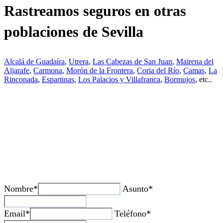
Rastreamos seguros en otras
poblaciones de Sevilla
Alcalá de Guadaíra
,
Utrera
,
Las Cabezas de San Juan
,
Mairena del
Aljarafe
,
Carmona
,
Morón de la Frontera
,
Coria del Río
,
Camas
,
La
Rinconada
,
Espartinas
,
Los Palacios y Villafranca
,
Bormujos
, etc..
¿Tienes alguda duda o consulta?
Nombre*
Asunto*
Email*
Teléfono*