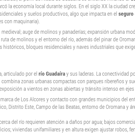
có la economía local durante siglos. En el siglo XX la ciudad cre
sidenciales y suelos productivos, algo que impacta en el
seguro 
ves con maquinaria).
n medieval; auge de molinos y panaderías; expansión urbana moder
, ruta de molinos y el entorno del río, además del pinar de Oroman
 históricos, bloques residenciales y naves industriales que exige
a, articulado por el
río Guadaíra
y sus laderas. La conectividad por
y combina zonas urbanas compactas con parques ribereños y suel
xposición a vientos en zonas abiertas y tránsito intenso en ejes
comarca de Los Alcores y contacto con grandes municipios del en
rico, Distrito Este, Campo de las Beatas, entorno de Oromana y ár
s cerca del río requieren atención a daños por agua; bajos comer
ficios; viviendas unifamiliares y en altura exigen ajustar robos,