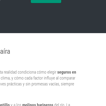
aíra
Esta realidad condiciona cómo elegir
seguros en
y clima, y cómo cada factor influye al comparar
laves prácticas y sin promesas vacías, siempre
stillo
y a los
molinos harineros
del río. La