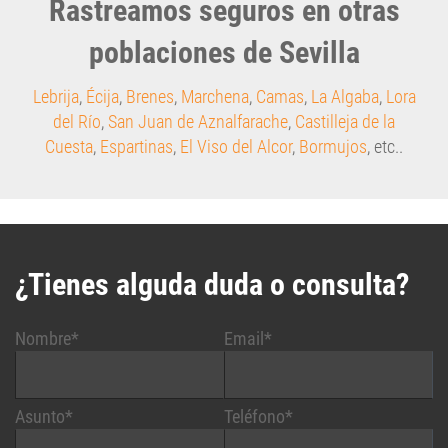
Rastreamos seguros en otras
poblaciones de Sevilla
Lebrija
,
Écija
,
Brenes
,
Marchena
,
Camas
,
La Algaba
,
Lora
del Río
,
San Juan de Aznalfarache
,
Castilleja de la
Cuesta
,
Espartinas
,
El Viso del Alcor
,
Bormujos
, etc..
¿Tienes alguda duda o consulta?
Nombre*
Email*
Asunto*
Teléfono*