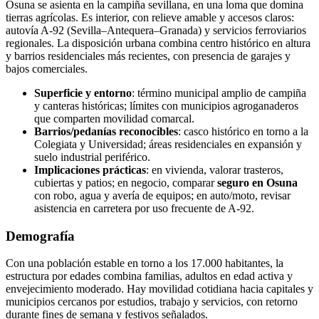
Osuna se asienta en la campiña sevillana, en una loma que domina
tierras agrícolas. Es interior, con relieve amable y accesos claros:
autovía A-92 (Sevilla–Antequera–Granada) y servicios ferroviarios
regionales. La disposición urbana combina centro histórico en altura
y barrios residenciales más recientes, con presencia de garajes y
bajos comerciales.
Superficie y entorno
: término municipal amplio de campiña
y canteras históricas; límites con municipios agroganaderos
que comparten movilidad comarcal.
Barrios/pedanías reconocibles
: casco histórico en torno a la
Colegiata y Universidad; áreas residenciales en expansión y
suelo industrial periférico.
Implicaciones prácticas
: en vivienda, valorar trasteros,
cubiertas y patios; en negocio, comparar
seguro en Osuna
con robo, agua y avería de equipos; en auto/moto, revisar
asistencia en carretera por uso frecuente de A-92.
Demografía
Con una población estable en torno a los 17.000 habitantes, la
estructura por edades combina familias, adultos en edad activa y
envejecimiento moderado. Hay movilidad cotidiana hacia capitales y
municipios cercanos por estudios, trabajo y servicios, con retorno
durante fines de semana y festivos señalados.