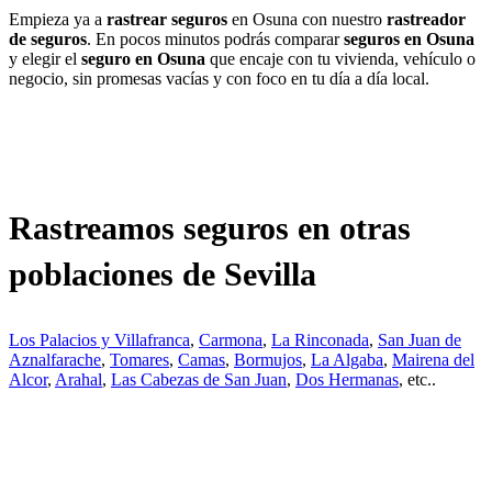
Empieza ya a
rastrear seguros
en Osuna con nuestro
rastreador
de seguros
. En pocos minutos podrás comparar
seguros en Osuna
y elegir el
seguro en Osuna
que encaje con tu vivienda, vehículo o
negocio, sin promesas vacías y con foco en tu día a día local.
Rastreamos seguros en otras
poblaciones de Sevilla
Los Palacios y Villafranca
,
Carmona
,
La Rinconada
,
San Juan de
Aznalfarache
,
Tomares
,
Camas
,
Bormujos
,
La Algaba
,
Mairena del
Alcor
,
Arahal
,
Las Cabezas de San Juan
,
Dos Hermanas
, etc..