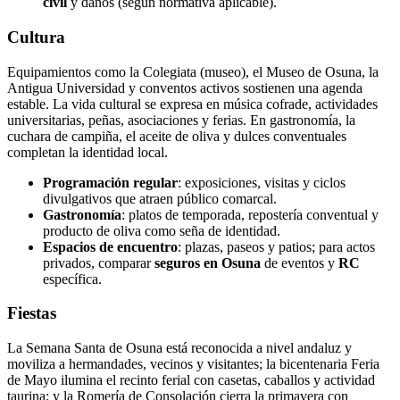
civil
y daños (según normativa aplicable).
Cultura
Equipamientos como la Colegiata (museo), el Museo de Osuna, la
Antigua Universidad y conventos activos sostienen una agenda
estable. La vida cultural se expresa en música cofrade, actividades
universitarias, peñas, asociaciones y ferias. En gastronomía, la
cuchara de campiña, el aceite de oliva y dulces conventuales
completan la identidad local.
Programación regular
: exposiciones, visitas y ciclos
divulgativos que atraen público comarcal.
Gastronomía
: platos de temporada, repostería conventual y
producto de oliva como seña de identidad.
Espacios de encuentro
: plazas, paseos y patios; para actos
privados, comparar
seguros en Osuna
de eventos y
RC
específica.
Fiestas
La Semana Santa de Osuna está reconocida a nivel andaluz y
moviliza a hermandades, vecinos y visitantes; la bicentenaria Feria
de Mayo ilumina el recinto ferial con casetas, caballos y actividad
taurina; y la Romería de Consolación cierra la primavera con