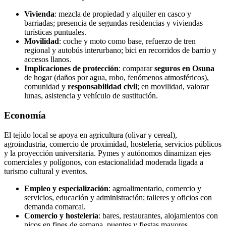
Vivienda
: mezcla de propiedad y alquiler en casco y
barriadas; presencia de segundas residencias y viviendas
turísticas puntuales.
Movilidad
: coche y moto como base, refuerzo de tren
regional y autobús interurbano; bici en recorridos de barrio y
accesos llanos.
Implicaciones de protección
: comparar
seguros en Osuna
de hogar (daños por agua, robo, fenómenos atmosféricos),
comunidad y
responsabilidad civil
; en movilidad, valorar
lunas, asistencia y vehículo de sustitución.
Economía
El tejido local se apoya en agricultura (olivar y cereal),
agroindustria, comercio de proximidad, hostelería, servicios públicos
y la proyección universitaria. Pymes y autónomos dinamizan ejes
comerciales y polígonos, con estacionalidad moderada ligada a
turismo cultural y eventos.
Empleo y especialización
: agroalimentario, comercio y
servicios, educación y administración; talleres y oficios con
demanda comarcal.
Comercio y hostelería
: bares, restaurantes, alojamientos con
picos en fines de semana, puentes y fiestas mayores.