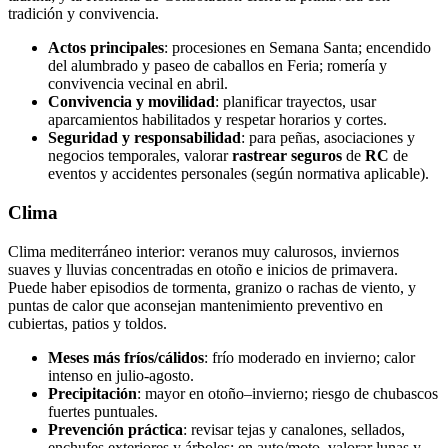
tradición y convivencia.
Actos principales
: procesiones en Semana Santa; encendido
del alumbrado y paseo de caballos en Feria; romería y
convivencia vecinal en abril.
Convivencia y movilidad
: planificar trayectos, usar
aparcamientos habilitados y respetar horarios y cortes.
Seguridad y responsabilidad
: para peñas, asociaciones y
negocios temporales, valorar
rastrear seguros
de
RC
de
eventos y accidentes personales (según normativa aplicable).
Clima
Clima mediterráneo interior: veranos muy calurosos, inviernos
suaves y lluvias concentradas en otoño e inicios de primavera.
Puede haber episodios de tormenta, granizo o rachas de viento, y
puntas de calor que aconsejan mantenimiento preventivo en
cubiertas, patios y toldos.
Meses más fríos/cálidos
: frío moderado en invierno; calor
intenso en julio-agosto.
Precipitación
: mayor en otoño–invierno; riesgo de chubascos
fuertes puntuales.
Prevención práctica
: revisar tejas y canalones, sellados,
enchufes exteriores y árboles; en auto/moto, valorar lunas y