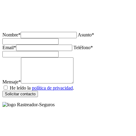
¿Tienes alguda duda o consulta?
Nombre*
Asunto*
Email*
Teléfono*
Mensaje*
He leído la
política de privacidad
.
Solicitar contacto
Rastreador Seguros - Grupo Seguros Generales®
, es una marca
comercial registrada en la
Oficina Española de Patentes y Marcas
(
N0465668
) del
Grupo Seguros Generales
, uno de los principales
grupos de rastreo de seguros en España,
online desde 2008
.