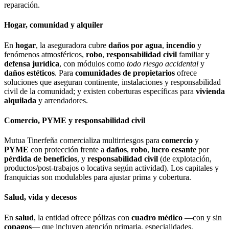
reparación.
Hogar, comunidad y alquiler
En
hogar
, la aseguradora cubre
daños por agua
,
incendio
y
fenómenos atmosféricos,
robo
,
responsabilidad civil
familiar y
defensa jurídica
, con módulos como
todo riesgo accidental
y
daños estéticos
. Para
comunidades de propietarios
ofrece
soluciones que aseguran continente, instalaciones y responsabilidad
civil de la comunidad; y existen coberturas específicas para
vivienda
alquilada
y arrendadores.
Comercio, PYME y responsabilidad civil
Mutua Tinerfeña comercializa multirriesgos para
comercio
y
PYME
con protección frente a
daños
,
robo
,
lucro cesante
por
pérdida de beneficios
, y
responsabilidad civil
(de explotación,
productos/post-trabajos o locativa según actividad). Los capitales y
franquicias son modulables para ajustar prima y cobertura.
Salud, vida y decesos
En
salud
, la entidad ofrece pólizas con
cuadro médico
—con y sin
copagos
— que incluyen atención primaria, especialidades,