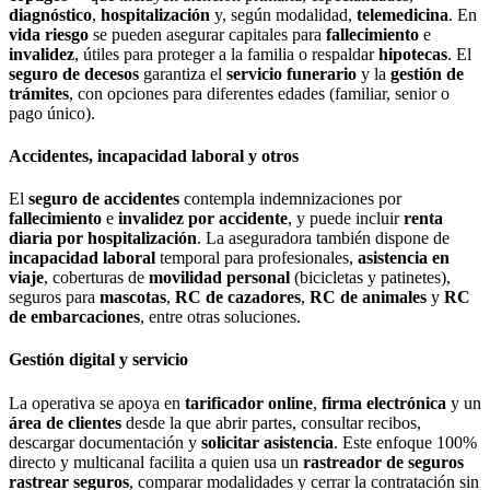
diagnóstico
,
hospitalización
y, según modalidad,
telemedicina
. En
vida riesgo
se pueden asegurar capitales para
fallecimiento
e
invalidez
, útiles para proteger a la familia o respaldar
hipotecas
. El
seguro de decesos
garantiza el
servicio funerario
y la
gestión de
trámites
, con opciones para diferentes edades (familiar, senior o
pago único).
Accidentes, incapacidad laboral y otros
El
seguro de accidentes
contempla indemnizaciones por
fallecimiento
e
invalidez por accidente
, y puede incluir
renta
diaria por hospitalización
. La aseguradora también dispone de
incapacidad laboral
temporal para profesionales,
asistencia en
viaje
, coberturas de
movilidad personal
(bicicletas y patinetes),
seguros para
mascotas
,
RC de cazadores
,
RC de animales
y
RC
de embarcaciones
, entre otras soluciones.
Gestión digital y servicio
La operativa se apoya en
tarificador online
,
firma electrónica
y un
área de clientes
desde la que abrir partes, consultar recibos,
descargar documentación y
solicitar asistencia
. Este enfoque 100%
directo y multicanal facilita a quien usa un
rastreador de seguros
rastrear seguros
, comparar modalidades y cerrar la contratación sin