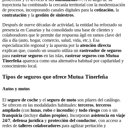
trayectoria ha combinado la cercanía territorial con la modernización
de procesos, incorporando canales digitales para la
cotización
, la
contratación
y la
gestión de siniestros
.
Después de nueve décadas de actividad, la entidad ha reforzado su
presencia en Canarias y ha consolidado una base de clientes y
colaboradores que le permite dar respuesta ágil en ramos clave del
día a día (auto, hogar, comercio, salud, vida, etc.). Esa
especialización regional y la apuesta por la
atención directa
explican que, cuando un usuario utiliza un
rastreador de seguros
para
rastrear seguros
en las islas,
rastrear seguros con Mutua
Tinerfeña
aparezca como una alternativa habitual por capilaridad y
conocimiento local.
Tipos de seguros que ofrece Mutua Tinerfeña
Autos y motos
El
seguro de coche
y el
seguro de moto
son pilares del catálogo.
Se ofrecen en las modalidades habituales:
terceros
,
terceros
ampliado
(con
lunas
,
robo
e
incendio
) y
todo riesgo
con o sin
franquicia
(incluye
daños propios
). Incorporan
asistencia en viaje
24/7
,
defensa jurídica
y
protección del conductor
, con acceso a
redes de
talleres colaboradores
para agilizar peritación y