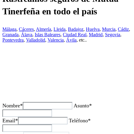
Tinerfeña en todo el país
Málaga
,
Cáceres
,
Almería
,
Lleida
,
Badajoz
,
Huelva
,
Murcia
,
Cádiz
,
Granada
,
Álava
,
Islas Baleares
,
Ciudad Real
,
Madrid
,
Segovia
,
Pontevedra
,
Valladolid
,
Valencia
,
Ávila
, etc..
¿Tienes alguda duda o consulta?
Nombre*
Asunto*
Email*
Teléfono*