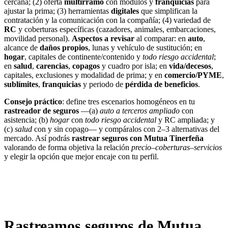
cercana; (2) oferta
multirramo
con módulos y
franquicias
para
ajustar la prima; (3) herramientas
digitales
que simplifican la
contratación y la comunicación con la compañía; (4) variedad de
RC
y coberturas específicas (cazadores, animales, embarcaciones,
movilidad personal).
Aspectos a revisar
al comparar: en
auto
,
alcance de
daños propios
, lunas y vehículo de sustitución; en
hogar
, capitales de continente/contenido y
todo riesgo accidental
;
en
salud
,
carencias
,
copagos
y cuadro por isla; en
vida/decesos
,
capitales, exclusiones y modalidad de prima; y en
comercio/PYME
,
sublímites
,
franquicias
y periodo de
pérdida de beneficios
.
Consejo práctico
: define tres escenarios homogéneos en tu
rastreador de seguros
—(a)
auto a terceros ampliado
con
asistencia; (b)
hogar
con
todo riesgo accidental
y RC ampliada; y
(c)
salud
con y sin copago— y compáralos con 2–3 alternativas del
mercado. Así podrás
rastrear seguros con Mutua Tinerfeña
valorando de forma objetiva la relación
precio–coberturas–servicios
y elegir la opción que mejor encaje con tu perfil.
Rastreamos seguros de Mutua