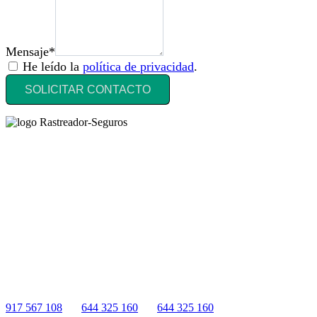
Mensaje*
He leído la
política de privacidad
.
SOLICITAR CONTACTO
Rastreador Seguros - Grupo Seguros Generales®
, es una marca
comercial registrada en la
Oficina Española de Patentes y Marcas
(
N0465668
) del
Grupo Seguros Generales
, uno de los principales
grupos de rastreo de seguros en España,
online desde 2008
.
RASTREADOR SEGUROS - GRUPO SEGUROS
GENERALES
HORARIO:
Lunes a viernes: 9:00 / 21:00
Sábados: 10:00 / 14:00
917 567 108
|
644 325 160
|
644 325 160