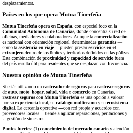
desplazamientos.
Países en los que opera Mutua Tinerfeña
Mutua Tinerfeña opera en España
, con especial foco en la
Comunidad Autónoma de Canarias
, donde concentra su red de
oficinas, mediadores y colaboradores. Aunque la
comercialización
es nacional con orientación regional, determinadas
garantías
—
como la
asistencia en viaje
— pueden prestar
servicios en el
extranjero
dentro de los límites y territorios definidos en las pólizas.
Esta combinación de
proximidad
y
capacidad de servicio
fuera
del país resulta útil para residentes que se desplazan con frecuencia.
Nuestra opinión de Mutua Tinerfeña
Si estás utilizando un
rastreador de seguros
para
rastrear seguros
de
auto
,
moto
,
hogar
,
salud
,
vida
o
comercio
en Canarias,
rastrear seguros con Mutua Tinerfeña
es una opción a valorar
por su
experiencia
local, su
catálogo multirramo
y su
ecosistema
digital
. La cercanía operativa —con red propia y acuerdos con
proveedores locales— tiende a agilizar reparaciones, peritaciones y
la gestión de siniestros.
Puntos fuertes
: (1)
conocimiento del mercado canario
y atención