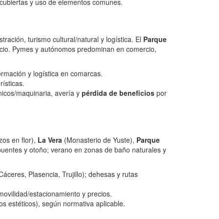
, cubiertas y uso de elementos comunes.
tración, turismo cultural/natural y logística. El
Parque
mercio. Pymes y autónomos predominan en comercio,
formación y logística en comarcas.
rísticas.
ónicos/maquinaria, avería y
pérdida de beneficios
por
os en flor),
La Vera
(Monasterio de Yuste),
Parque
 puentes y otoño; verano en zonas de baño naturales y
áceres, Plasencia, Trujillo); dehesas y rutas
ovilidad/estacionamiento y precios.
ños estéticos), según normativa aplicable.