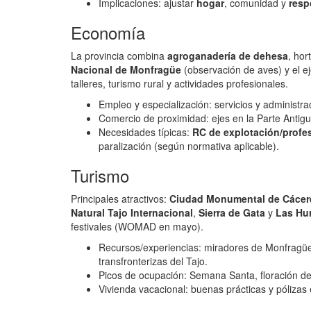
Implicaciones: ajustar
hogar
, comunidad y
resp
Economía
La provincia combina
agroganadería de dehesa
, hor
Nacional de Monfragüe
(observación de aves) y el e
talleres, turismo rural y actividades profesionales.
Empleo y especialización: servicios y administra
Comercio de proximidad: ejes en la Parte Antigua 
Necesidades típicas:
RC de explotación/profe
paralización (según normativa aplicable).
Turismo
Principales atractivos:
Ciudad Monumental de Cácer
Natural Tajo Internacional
,
Sierra de Gata
y
Las Hu
festivales (WOMAD en mayo).
Recursos/experiencias: miradores de Monfragüe y
transfronterizas del Tajo.
Picos de ocupación: Semana Santa, floración de
Vivienda vacacional: buenas prácticas y pólizas e