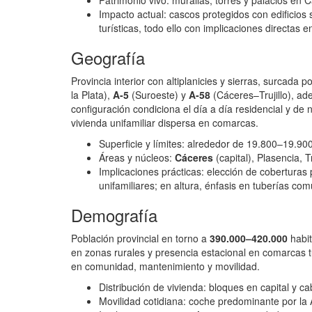
Patrimonio vivo: murallas, torres y palacios en 
Impacto actual: cascos protegidos con edificios
turísticas, todo ello con implicaciones directas 
Geografía
Provincia interior con altiplanicies y sierras, surcada p
la Plata),
A‑5
(Suroeste) y
A‑58
(Cáceres–Trujillo), ad
configuración condiciona el día a día residencial y de 
vivienda unifamiliar dispersa en comarcas.
Superficie y límites: alrededor de 19.800–19.900
Áreas y núcleos:
Cáceres
(capital), Plasencia, 
Implicaciones prácticas: elección de coberturas
unifamiliares; en altura, énfasis en tuberías c
Demografía
Población provincial en torno a
390.000–420.000
habit
en zonas rurales y presencia estacional en comarcas tu
en comunidad, mantenimiento y movilidad.
Distribución de vivienda: bloques en capital y c
Movilidad cotidiana: coche predominante por la A