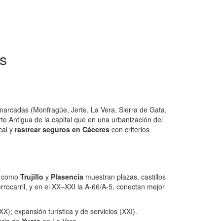
s
marcadas (Monfragüe, Jerte, La Vera, Sierra de Gata,
arte Antigua de la capital que en una urbanización del
cal y
rastrear seguros en Cáceres
con criterios
as como
Trujillo
y
Plasencia
muestran plazas, castillos
errocarril, y en el XX–XXI la A‑66/A‑5, conectan mejor
X); expansión turística y de servicios (XXI).