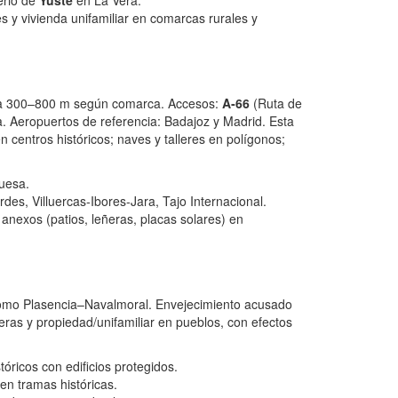
terio de
Yuste
en La Vera.
 y vivienda unifamiliar en comarcas rurales y
rno a 300–800 m según comarca. Accesos:
A‑66
(Ruta de
a. Aeropuertos de referencia: Badajoz y Madrid. Esta
n centros históricos; naves y talleres en polígonos;
guesa.
rdes, Villuercas‑Ibores‑Jara, Tajo Internacional.
anexos (patios, leñeras, placas solares) en
s como Plasencia–Navalmoral. Envejecimiento acusado
ceras y propiedad/unifamiliar en pueblos, con efectos
óricos con edificios protegidos.
en tramas históricas.