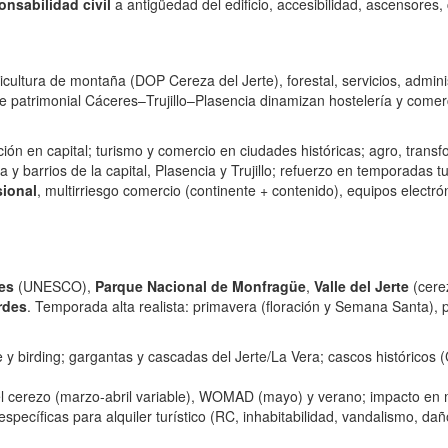
onsabilidad civil
a antigüedad del edificio, accesibilidad, ascensores
ticultura de montaña (DOP Cereza del Jerte), forestal, servicios, adminis
je patrimonial Cáceres–Trujillo–Plasencia dinamizan hostelería y co
ción en capital; turismo y comercio en ciudades históricas; agro, trans
y barrios de la capital, Plasencia y Trujillo; refuerzo en temporadas tu
sional
, multirriesgo comercio (continente + contenido), equipos electr
es
(UNESCO),
Parque Nacional de Monfragüe
,
Valle del Jerte
(cerez
rdes
. Temporada alta realista: primavera (floración y Semana Santa),
 birding; gargantas y cascadas del Jerte/La Vera; cascos históricos (C
l cerezo (marzo‑abril variable), WOMAD (mayo) y verano; impacto en m
specíficas para alquiler turístico (RC, inhabitabilidad, vandalismo, da