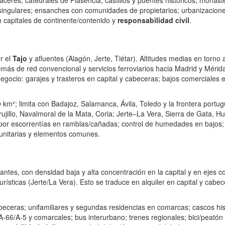
Cáceres; catedrales de Plasencia; castillos y puentes históricos; monas
 singulares; ensanches con comunidades de propietarios; urbanizaciones
en capitales de continente/contenido y
responsabilidad civil
.
or el
Tajo
y afluentes (Alagón, Jerte, Tiétar). Altitudes medias en to
emás de red convencional y servicios ferroviarios hacia Madrid y Mérid
negocio: garajes y trasteros en capital y cabeceras; bajos comerciales e
 km²; limita con Badajoz, Salamanca, Ávila, Toledo y la frontera portu
Trujillo, Navalmoral de la Mata, Coria; Jerte–La Vera, Sierra de Gata, Hu
 por escorrentías en ramblas/cañadas; control de humedades en bajos; 
omunitarias y elementos comunes.
antes, con densidad baja y alta concentración en la capital y en eje
rísticas (Jerte/La Vera). Esto se traduce en alquiler en capital y cabe
abeceras; unifamiliares y segundas residencias en comarcas; cascos hist
‑66/A‑5 y comarcales; bus interurbano; trenes regionales; bici/peatón 