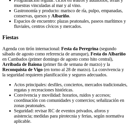
Programación regular: ciclos en teatros y auditorios; ferias y
muestras vinculadas al mar y al vino.
Gastronomía y producto: marisco de ría, pulpo, empanadas,
conservas, quesos y
Albariño
.
Espacios de encuentro: plazas peatonales, paseos marítimos y
fluviales, centros cívicos y mercados.
Fiestas
Agenda con tirón internacional:
Festa da Peregrina
(segundo
sábado de agosto como referencia de arranque),
Festa do Albariño
en Cambados (primer domingo de agosto como hito central),
Arribada de Baiona
(primer fin de semana de marzo) y la
Reconquista de Vigo
(en torno al 28 de marzo). La convivencia y
la seguridad requieren planificación y seguros adecuados.
Actos principales: desfiles, conciertos, mercados tradicionales,
regatas y recreaciones históricas.
Convivencia y movilidad: horarios, ruidos y accesos;
coordinación con comunidades y comercios; señalización en
zonas peatonales.
Seguridad: revisar RC de eventos privados, aforos y
asistencia; medidas para pirotecnia y ferias, según normativa
aplicable.