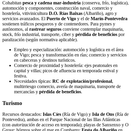
Cohabitan
pesca y cadena mar‑industria
(conserva, frío, logística),
automoción y componentes, construcción naval, comercio y
hostelería, vitivinicultura
D.O. Rías Baixas
(Albariño), agro y
servicios avanzados. El
Puerto de Vigo
y el de
Marín‑Pontevedra
sostienen tráficos pesqueros y de contenedores. Para pymes y
autónomos, al
rastrear seguros
conviene contemplar maquinaria,
stock, frío industrial, transporte, ciber y
pérdida de beneficios
por
paralización (según normativa aplicable).
Empleo y especialización: automoción y logística en el área
de Vigo; pesca y transformación en rías; comercio y servicios
en cabeceras y destinos turísticos.
Comercio de proximidad y hostelería: ejes peatonales en
capital y villas; picos de afluencia en temporada estival y
festiva.
Necesidades típicas:
RC de explotación/profesional
,
multirriesgo comercio, avería de maquinaria, transporte de
mercancías y
pérdida de beneficios
.
Turismo
Recursos destacados:
Islas Cíes
(Ría de Vigo) y
Isla de Ons
(Ría de
Pontevedra), ambas en el Parque Nacional de las Illas Atlánticas
(con
autorización
de acceso en temporada); playas de Sanxenxo y O
Grove; hórreos sobre el mar en Combarro;
Festa do Albariño
en