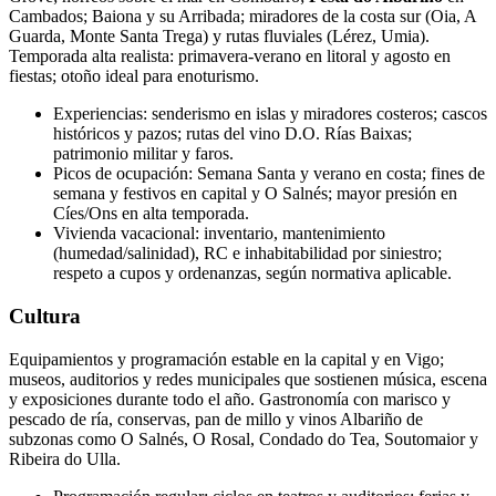
Cambados; Baiona y su Arribada; miradores de la costa sur (Oia, A
Guarda, Monte Santa Trega) y rutas fluviales (Lérez, Umia).
Temporada alta realista: primavera‑verano en litoral y agosto en
fiestas; otoño ideal para enoturismo.
Experiencias: senderismo en islas y miradores costeros; cascos
históricos y pazos; rutas del vino D.O. Rías Baixas;
patrimonio militar y faros.
Picos de ocupación: Semana Santa y verano en costa; fines de
semana y festivos en capital y O Salnés; mayor presión en
Cíes/Ons en alta temporada.
Vivienda vacacional: inventario, mantenimiento
(humedad/salinidad), RC e inhabitabilidad por siniestro;
respeto a cupos y ordenanzas, según normativa aplicable.
Cultura
Equipamientos y programación estable en la capital y en Vigo;
museos, auditorios y redes municipales que sostienen música, escena
y exposiciones durante todo el año. Gastronomía con marisco y
pescado de ría, conservas, pan de millo y vinos Albariño de
subzonas como O Salnés, O Rosal, Condado do Tea, Soutomaior y
Ribeira do Ulla.