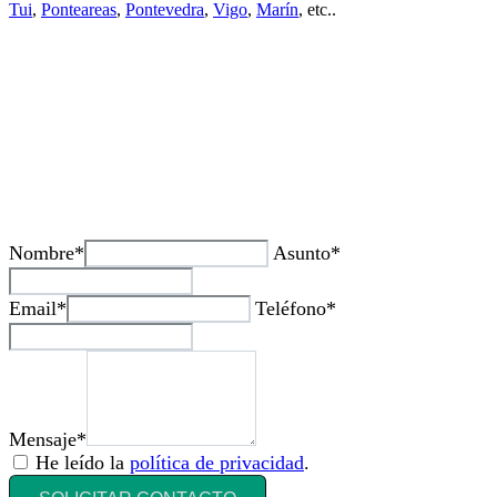
Tui
,
Ponteareas
,
Pontevedra
,
Vigo
,
Marín
, etc..
¿Tienes alguda duda o consulta?
Nombre*
Asunto*
Email*
Teléfono*
Mensaje*
He leído la
política de privacidad
.