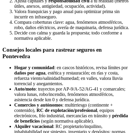
Ajusta capitales y
responsabilidad civil
a tu realidad (metros
útiles, anexos, antigüedad, ocupación, actividad).
Valora franquicias y pago anual para optimizar prima sin
incurrir en infraseguro.
Compara coberturas clave: agua, fenómenos atmosféricos,
robo, daños eléctricos, avería de maquinaria, defensa jurídica.
Decide con calma y guarda la propuesta; todo conforme a
normativa aplicable.
Consejos locales para
rastrear seguros en
Pontevedra
Hogar y comunidad
: en cascos históricos, revisa límites por
daños por agua
, estética y restauración; en rías y costa,
refuerza viento/salinidad/humedad; en valles, valora lluvia
torrencial y anegamientos.
Auto/moto
: trayectos por AP‑9/A‑52/AG‑41 y comarcales;
valora lunas, robo/incendio, fenómenos atmosféricos,
asistencia desde km 0 y defensa jurídica.
Comercios y autónomos
: multirriesgo (continente +
contenido),
RC de explotación/profesional
, equipos
electrónicos, frío industrial, mercancías en tránsito y
pérdida
de beneficios
(según normativa aplicable).
Alquiler vacacional
: RC propietario/inquilino,
inhabitabilidad por siniestro, inventario y depósitos; normas