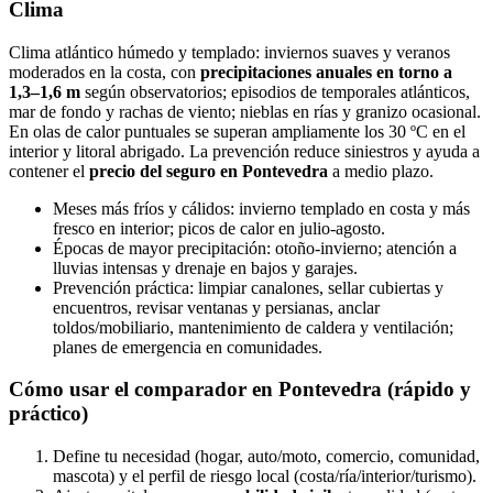
Clima
Clima atlántico húmedo y templado: inviernos suaves y veranos
moderados en la costa, con
precipitaciones anuales en torno a
1,3–1,6 m
según observatorios; episodios de temporales atlánticos,
mar de fondo y rachas de viento; nieblas en rías y granizo ocasional.
En olas de calor puntuales se superan ampliamente los 30 ºC en el
interior y litoral abrigado. La prevención reduce siniestros y ayuda a
contener el
precio del seguro en Pontevedra
a medio plazo.
Meses más fríos y cálidos: invierno templado en costa y más
fresco en interior; picos de calor en julio‑agosto.
Épocas de mayor precipitación: otoño‑invierno; atención a
lluvias intensas y drenaje en bajos y garajes.
Prevención práctica: limpiar canalones, sellar cubiertas y
encuentros, revisar ventanas y persianas, anclar
toldos/mobiliario, mantenimiento de caldera y ventilación;
planes de emergencia en comunidades.
Cómo usar el comparador en Pontevedra (rápido y
práctico)
Define tu necesidad (hogar, auto/moto, comercio, comunidad,
mascota) y el perfil de riesgo local (costa/ría/interior/turismo).