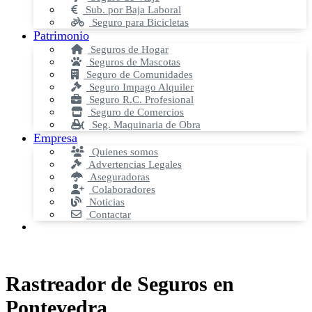
Sub. por Baja Laboral
Seguro para Bicicletas
Patrimonio
Seguros de Hogar
Seguros de Mascotas
Seguro de Comunidades
Seguro Impago Alquiler
Seguro R.C. Profesional
Seguro de Comercios
Seg. Maquinaria de Obra
Empresa
Quienes somos
Advertencias Legales
Aseguradoras
Colaboradores
Noticias
Contactar
Rastreador de Seguros en
Pontevedra