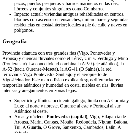
pazos; puertos pesqueros y barrios marineros en las rías;
hórreos y conjuntos singulares como Combarro.
Impacto actual: viviendas antiguas rehabilitadas en centros,
bloques con ascensor en ensanches, unifamiliares y segundas
residencias en costa/interior; locales a pie de calle y naves en
polígonos.
Geografía
Provincia atlántica con tres grandes rías (Vigo, Pontevedra y
Arousa) y cuencas fluviales como el Lérez, Umia, Verdugo y Miño
(frontera sur). La conectividad combina la AP‑9 (eje atlántico), la
A‑52 (hacia Ourense‑Meseta), la AG‑41 (O Salnés), la red
ferroviaria Vigo‑Pontevedra‑Santiago y el aeropuerto de
Vigo‑Peinador. Este marco físico explica riesgos diferenciados:
temporales atlánticos y humedad en costa, nieblas en rías, lluvias
intensas y anegamientos en zonas bajas.
Superficie y límites: occidente gallego; limita con A Coruña y
Lugo al norte y noreste, Ourense al este y Portugal al sur;
Atlántico al oeste.
Áreas y núcleos:
Pontevedra (capital)
, Vigo, Vilagarcía de
Arousa, Marín, Cangas, Moaña, Redondela, Nigrán, Baiona,
Tui, A Guarda, O Grove, Sanxenxo, Cambados, Lalín, A
Estrada.