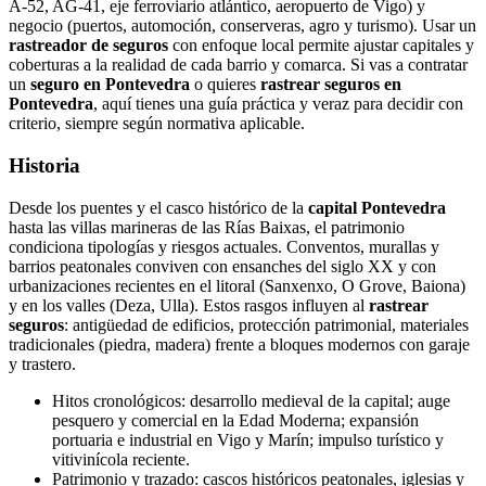
A‑52, AG‑41, eje ferroviario atlántico, aeropuerto de Vigo) y
negocio (puertos, automoción, conserveras, agro y turismo). Usar un
rastreador de seguros
con enfoque local permite ajustar capitales y
coberturas a la realidad de cada barrio y comarca. Si vas a contratar
un
seguro en Pontevedra
o quieres
rastrear seguros en
Pontevedra
, aquí tienes una guía práctica y veraz para decidir con
criterio, siempre según normativa aplicable.
Historia
Desde los puentes y el casco histórico de la
capital Pontevedra
hasta las villas marineras de las Rías Baixas, el patrimonio
condiciona tipologías y riesgos actuales. Conventos, murallas y
barrios peatonales conviven con ensanches del siglo XX y con
urbanizaciones recientes en el litoral (Sanxenxo, O Grove, Baiona)
y en los valles (Deza, Ulla). Estos rasgos influyen al
rastrear
seguros
: antigüedad de edificios, protección patrimonial, materiales
tradicionales (piedra, madera) frente a bloques modernos con garaje
y trastero.
Hitos cronológicos: desarrollo medieval de la capital; auge
pesquero y comercial en la Edad Moderna; expansión
portuaria e industrial en Vigo y Marín; impulso turístico y
vitivinícola reciente.
Patrimonio y trazado: cascos históricos peatonales, iglesias y