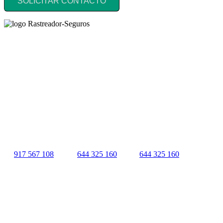
SOLICITAR CONTACTO
Rastreador Seguros - Grupo Seguros Generales®
, es una marca
comercial registrada en la
Oficina Española de Patentes y Marcas
(
N0465668
) del
Grupo Seguros Generales
, uno de los principales
grupos de rastreo de seguros en España,
online desde 2008
.
RASTREADOR SEGUROS - GRUPO SEGUROS
GENERALES
HORARIO:
Lunes a viernes: 9:00 / 21:00
Sábados: 10:00 / 14:00
917 567 108
|
644 325 160
|
644 325 160
Quienes Somos
|
Nota Legal
|
Contactar