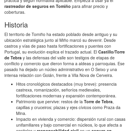
práctica y según normativa aplicable. Empieza a usar ya el
rastreador de seguros en Tomiño
para afinar precio y
coberturas.
Historia
El territorio de Tomiño ha estado poblado desde antiguo y su
ubicación estratégica junto al Miño marcó su devenir. Desde
castros y vías de paso hasta fortificaciones y puentes con
Portugal, su evolución explica el trazado actual. El
Castillo/Torre
de Tebra
y las defensas del valle son testigos de etapas de
conflicto y comercio que dieron forma a aldeas y parroquias. Ese
pasado ha dejado un núcleo administrativo en O Seixo y una
intensa relación con Goián, frente a Vila Nova de Cerveira.
Hitos cronológicos destacados (muy breve): presencia
castrexa, romanización, señoríos medievales,
fortificaciones modernas y expansión contemporánea.
Patrimonio que pervive: restos de la
Torre de Tebra
,
capillas y cruceiros; plazas y ejes cívicos como Praza da
Mina.
Impacto en vivienda y comercio: dispersión rural con casas
unifamiliares y bajo comercial en núcleos, lo que afecta a
capitales y
responsabilidad civil
en un
seguro en