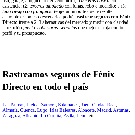
uso, garaje, antigüedad del vehículo): (1)
terceros básico
con
asistencia; (2)
terceros ampliado
con lunas, robo e incendio; y (3)
todo riesgo con franquicia
(elige un importe que te resulte
asumible). Con esos escenarios podrás
rastrear seguros con Fénix
Directo
frente a 2–3 alternativas del mercado y medir con claridad
la relación
precio–coberturas–servicios
que mejor encaja con tu
perfil y tu presupuesto.
Rastreamos seguros de Fénix
Directo en todo el país
Las Palmas
,
Lleida
,
Zamora
,
Salamanca
,
Jaén
,
Ciudad Real
,
Almería
,
Cuenca
,
Lugo
,
Islas Baleares
,
Albacete
,
Madrid
,
Asturias
,
Zaragoza
,
Alicante
,
La Coruña
,
Ávila
,
León
, etc..