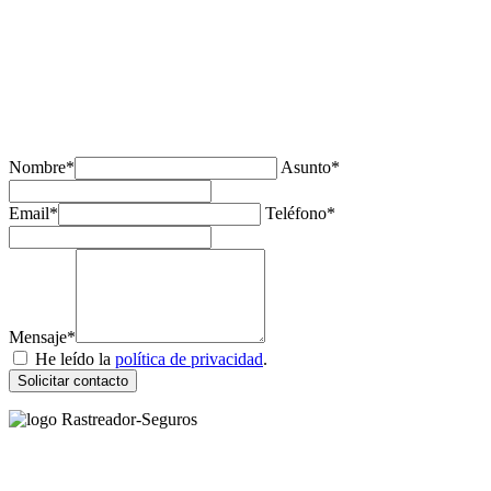
¿Tienes alguda duda o consulta?
Nombre*
Asunto*
Email*
Teléfono*
Mensaje*
He leído la
política de privacidad
.
Solicitar contacto
Rastreador Seguros - Grupo Seguros Generales®
, es una marca
comercial registrada en la
Oficina Española de Patentes y Marcas