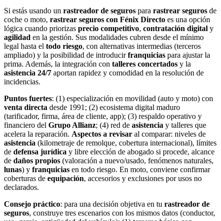
Si estás usando un
rastreador de seguros
para
rastrear seguros
de
coche o moto,
rastrear seguros con Fénix Directo
es una opción
lógica cuando priorizas
precio competitivo
,
contratación digital
y
agilidad
en la gestión. Sus modalidades cubren desde el mínimo
legal hasta el
todo riesgo
, con alternativas intermedias (terceros
ampliado) y la posibilidad de introducir
franquicias
para ajustar la
prima. Además, la integración con
talleres concertados
y la
asistencia 24/7
aportan rapidez y comodidad en la resolución de
incidencias.
Puntos fuertes
: (1) especialización en movilidad (auto y moto) con
venta directa
desde 1991; (2) ecosistema digital maduro
(tarificador, firma, área de cliente, app); (3) respaldo operativo y
financiero del
Grupo Allianz
; (4) red de
asistencia
y talleres que
acelera la reparación.
Aspectos a revisar
al comparar: niveles de
asistencia
(kilometraje de remolque, cobertura internacional), límites
de
defensa jurídica
y libre elección de abogado si procede, alcance
de
daños propios
(valoración a nuevo/usado, fenómenos naturales,
lunas
) y
franquicias
en todo riesgo. En moto, conviene confirmar
coberturas de
equipación
, accesorios y exclusiones por usos no
declarados.
Consejo práctico
: para una decisión objetiva en tu
rastreador de
seguros
, construye tres escenarios con los mismos datos (conductor,