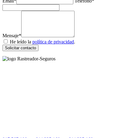
Email*
Teléfono*
Mensaje*
He leído la
política de privacidad
.
Solicitar contacto
Rastreador Seguros - Grupo Seguros Generales®
, es una marca
comercial registrada en la
Oficina Española de Patentes y Marcas
(
N0465668
) del
Grupo Seguros Generales
, uno de los principales
grupos de rastreo de seguros en España,
online desde 2008
.
RASTREADOR SEGUROS - GRUPO SEGUROS
GENERALES
HORARIO:
Lunes a viernes: 9:00 / 21:00
Sábados: 10:00 / 14:00