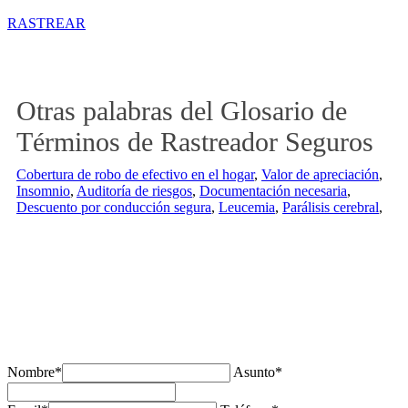
RASTREAR
Otras palabras del Glosario de
Términos de Rastreador Seguros
Cobertura de robo de efectivo en el hogar
,
Valor de apreciación
,
Insomnio
,
Auditoría de riesgos
,
Documentación necesaria
,
Descuento por conducción segura
,
Leucemia
,
Parálisis cerebral
,
¿Tienes alguda duda o consulta?
Nombre*
Asunto*