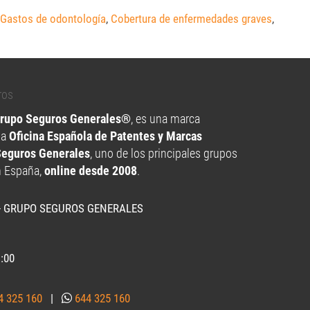
Gastos de odontología
,
Cobertura de enfermedades graves
,
Grupo Seguros Generales®
, es una marca
la
Oficina Española de Patentes y Marcas
Seguros Generales
, uno de los principales grupos
n España,
online desde 2008
.
- GRUPO SEGUROS GENERALES
1:00
4 325 160
|
644 325 160