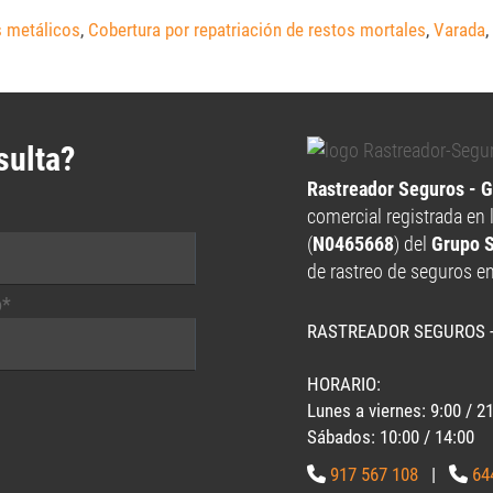
s metálicos
,
Cobertura por repatriación de restos mortales
,
Varada
,
sulta?
Rastreador Seguros - 
comercial registrada en 
(
N0465668
) del
Grupo 
de rastreo de seguros e
o*
RASTREADOR SEGUROS 
HORARIO:
Lunes a viernes: 9:00 / 2
Sábados: 10:00 / 14:00
917 567 108
|
64