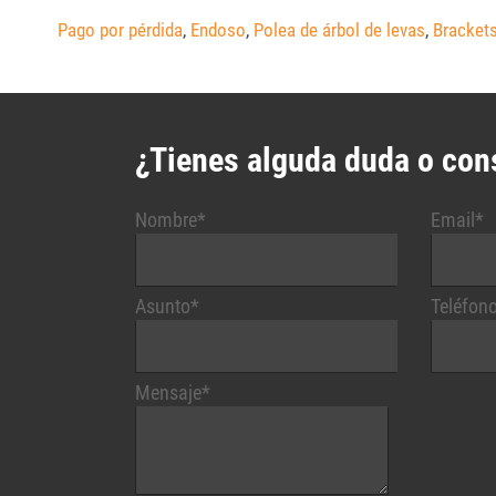
Pago por pérdida
,
Endoso
,
Polea de árbol de levas
,
Bracket
¿Tienes alguda duda o con
Nombre*
Email*
Asunto*
Teléfon
Mensaje*