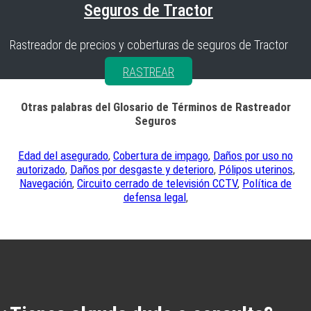
Seguros de Tractor
Rastreador de precios y coberturas de seguros de Tractor
RASTREAR
Otras palabras del Glosario de Términos de Rastreador
Seguros
Edad del asegurado
,
Cobertura de impago
,
Daños por uso no
autorizado
,
Daños por desgaste y deterioro
,
Pólipos uterinos
,
Navegación
,
Circuito cerrado de televisión CCTV
,
Política de
defensa legal
,