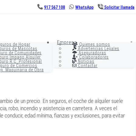
917 567 108
WhatsApp
Solicitar llamada
Empresa
guros de Hogar
Quienes somos
guros de Mascotas
Advertencias Legales
uro de Comunidades
Aseguradoras
uro Impago Alquiler
Colaboradores
uro R.C. Profesional
Noticias
guro de Comercios
Contactar
g. Maquinaria de Obra
mbio de un precio. En seguros, el coche de alquiler suele
cia, robo, incendio y asistencia en carretera. A veces el
e conducir, edad mínima, fianzas y exclusiones, para evitar