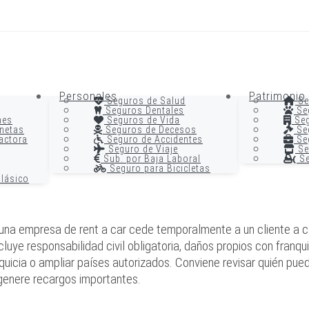
Personales
Patrimonio
Seguros de Salud
Se
Seguros Dentales
Se
nes
Seguros de Vida
Seg
netas
Seguros de Decesos
Seg
actora
Seguro de Accidentes
Seg
Seguro de Viaje
Se
Sub. por Baja Laboral
Se
Seguro para Bicicletas
lásico
e una empresa de rent a car cede temporalmente a un cliente a ca
luye responsabilidad civil obligatoria, daños propios con franqui
nquicia o ampliar países autorizados. Conviene revisar quién pued
o genere recargos importantes.