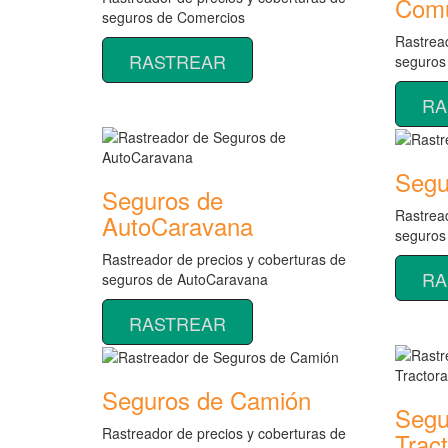
Comu
seguros de Comercios
Rastread
RASTREAR
seguros
RA
Segu
Seguros de
Rastread
AutoCaravana
seguros
Rastreador de precios y coberturas de
RA
seguros de AutoCaravana
RASTREAR
Seguros de Camión
Segu
Rastreador de precios y coberturas de
Trac