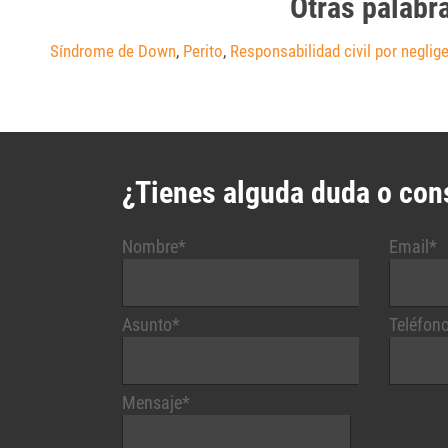
Otras palabr
Síndrome de Down
,
Perito
,
Responsabilidad civil por neglig
¿Tienes alguda duda o con
Nombre*
Email*
Asunto*
Teléfon
Mensaje*