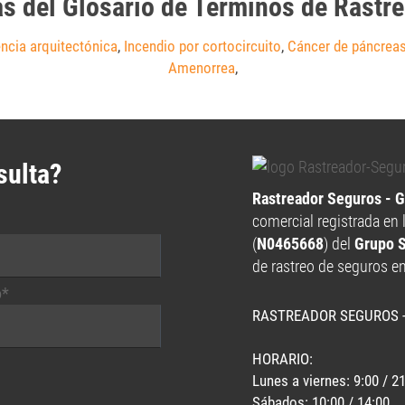
as del Glosario de Términos de Rastr
encia arquitectónica
,
Incendio por cortocircuito
,
Cáncer de páncrea
Amenorrea
,
sulta?
Rastreador Seguros - 
comercial registrada en 
(
N0465668
) del
Grupo 
de rastreo de seguros e
o*
RASTREADOR SEGUROS 
HORARIO:
Lunes a viernes: 9:00 / 2
Sábados: 10:00 / 14:00