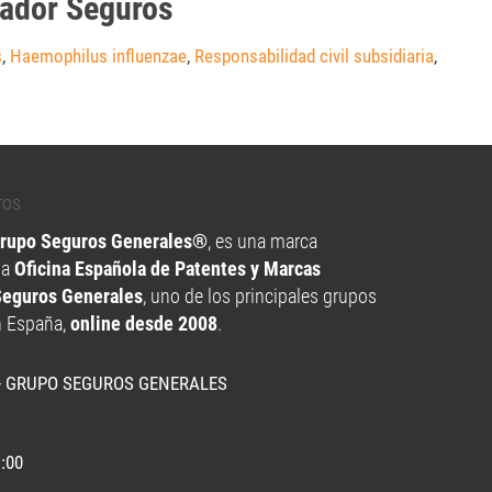
eador Seguros
s
,
Haemophilus influenzae
,
Responsabilidad civil subsidiaria
,
Grupo Seguros Generales®
, es una marca
la
Oficina Española de Patentes y Marcas
Seguros Generales
, uno de los principales grupos
n España,
online desde 2008
.
- GRUPO SEGUROS GENERALES
1:00