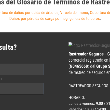
as del Glosario de Términos de Rastr
rtura de daños por caída de árboles
,
Viruela del mono
,
Cobertura d
Daños por pérdida de carga por negligencia de terceros
,
sulta?
Rastreador Seguros - 
comercial registrada en 
(
N0465668
) del
Grupo 
de rastreo de seguros e
o*
RASTREADOR SEGUROS 
HORARIO:
Lunes a viernes: 9:00 / 2
Sábados: 10:00 / 14:00