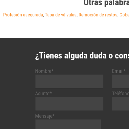
Otras palabr
Profesión asegurada
,
Tapa de válvulas
,
Remoción de restos
,
Cobe
¿Tienes alguda duda o con
Nombre*
Email*
Asunto*
Teléfon
Mensaje*